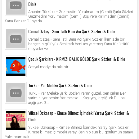
Dinle
Anonim Türküler - Gezmedim Yorulmadım (Cemil) Şarkı Sözleri
Gezmedim Yorulmadım (Cemil) Boş Yere Kırılmadım (Cemil)
Sana Benzer Dünyada...
Cemal Öztaş - Seni Tatlı Beni Acı Şarkı Sözleri & Dinle
Cemal Öztaş - Seni Tatlı Beni Acı Şarkı Sözleri İkimizde bir
bahçenin gülüyüz Seni tatlı beni acı yaratmış Sana türlü türlü
meyveler ve...
Çocuk Şarkıları - KIRMIZI BALIK GÖLDE Şarkı Sözleri & Dinle
Sosyal medyada sıkı bir ...
Türkü - Yar Meleke Şarkı Sözleri & Dinle
Türkü - Yar Meleke Şarkı Sözleri Yarim güzel, ben çirkin Ben
yarimin, yar benim Yar meleke … Kaşı yay, kirpiği ok Dili bal,
aşığı çok G...
Yüksel Özkasap - Kimse Bilmez İçimdeki Yarayı Şarkı Sözleri &
Dinle
Yüksel Özkasap - Kimse Bilmez İçimdeki Yarayı Şarkı Sözleri
Kimse bilmez içimdeki yarayı Senin olsun bu gönlümün sarayı
Yalvarıram ırak...