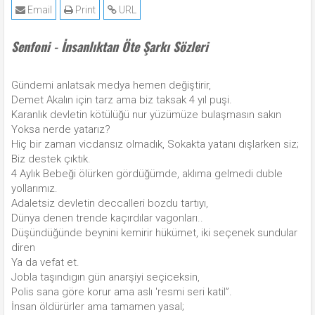
Email
Print
URL
Senfoni - İnsanlıktan Öte Şarkı Sözleri
Gündemi anlatsak medya hemen değiştirir,
Demet Akalın için tarz ama biz taksak 4 yıl puşi.
Karanlık devletin kötülüğü nur yüzümüze bulaşmasın sakın
Yoksa nerde yatarız?
Hiç bir zaman vicdansız olmadık, Sokakta yatanı dışlarken siz;
Biz destek çıktık.
4 Aylık Bebeği ölürken gördüğümde, aklıma gelmedi duble
yollarımız.
Adaletsiz devletin deccalleri bozdu tartıyı,
Dünya denen trende kaçırdılar vagonları..
Düşündüğünde beynini kemirir hükümet, iki seçenek sundular
diren
Ya da vefat et.
Jobla taşındıgın gün anarşiyi seçiceksin,
Polis sana göre korur ama aslı 'resmi seri katil”.
İnsan öldürürler ama tamamen yasal;