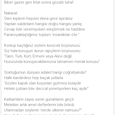
Biber gazını geri fırlat sonra gözaltı tuhaf..
Nakarat:
Ölen kişilerin hepsini ırkına göre ayırdınız
Yapılan saldırıların hangisi doğru hangisi yanlış
Cevap bile veremiyoken eleştirmek ne haddine
Paranoyaklaştığımız toplum 'insanlıktan öte.”
Korkup kaçtığınız sistem kesicek boynunuzu
Siz hala konuşun durun rapçilerin boynuzunu
'Tanrı; Türk, Kürt, Ermeni veya Alevi değil
Huzurunda konuşacaklarınızsa tamamen merak konusu”
Soktuğumun dünyası adalet hangi coğrafyanda?
Halkı kandırdınız hep kaçak yollarla
'Gözleri kapalı olan koyunları gütmesi kolaydır
Heleki çobanı bile deccal yönetiyorken kaç aydır”
Katliamların sayısı senin günahlarını geçti
Melekler artık amel defterlerini bile bitirdi.
Utanmadan söylenin 'nerde ülkenin namusu?”