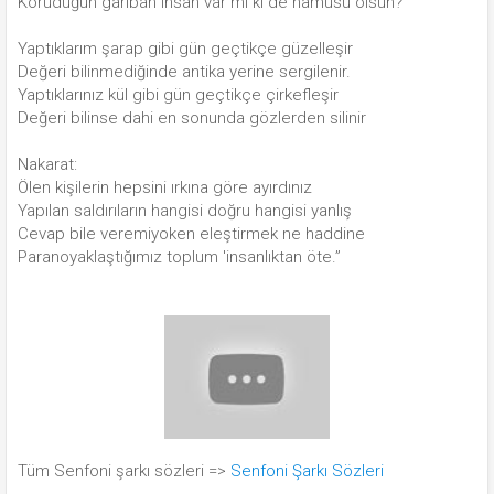
Koruduğun gariban insan var mı ki de namusu olsun?
Yaptıklarım şarap gibi gün geçtikçe güzelleşir
Değeri bilinmediğinde antika yerine sergilenir.
Yaptıklarınız kül gibi gün geçtikçe çirkefleşir
Değeri bilinse dahi en sonunda gözlerden silinir
Nakarat:
Ölen kişilerin hepsini ırkına göre ayırdınız
Yapılan saldırıların hangisi doğru hangisi yanlış
Cevap bile veremiyoken eleştirmek ne haddine
Paranoyaklaştığımız toplum 'insanlıktan öte.”
Tüm Senfoni şarkı sözleri =>
Senfoni Şarkı Sözleri