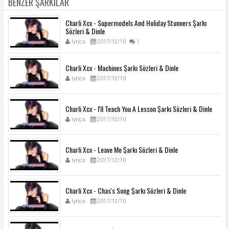
BENZER ŞARKILAR
Charli Xcx - Supermodels And Holiday Stunners Şarkı
Sözleri & Dinle
lyrics
2017/12/10
1
Charli Xcx - Machines Şarkı Sözleri & Dinle
lyrics
2017/12/10
Charli Xcx - I'll Teach You A Lesson Şarkı Sözleri & Dinle
lyrics
2017/12/10
Charli Xcx - Leave Me Şarkı Sözleri & Dinle
lyrics
2017/12/10
Charli Xcx - Chas's Song Şarkı Sözleri & Dinle
lyrics
2017/12/10