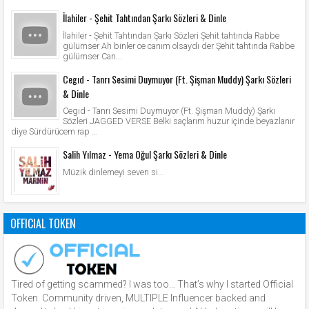
İlahiler - Şehit Tahtından Şarkı Sözleri & Dinle
İlahiler - Şehit Tahtından Şarkı Sözleri Şehit tahtında Rabbe
gülümser Ah binler ce canım olsaydı der Şehit tahtında Rabbe
gülümser Can...
Cegıd - Tanrı Sesimi Duymuyor (Ft. Şişman Muddy) Şarkı Sözleri
& Dinle
Cegıd - Tanrı Sesimi Duymuyor (Ft. Şişman Muddy) Şarkı
Sözleri JAGGED VERSE Belki saçlarım huzur içinde beyazlanır
diye Sürdürücem rap ...
Salih Yılmaz - Yema Oğul Şarkı Sözleri & Dinle
Müzik dinlemeyi seven si...
OFFICIAL TOKEN
Tired of getting scammed? I was too… That’s why I started Official
Token. Community driven, MULTIPLE Influencer backed and