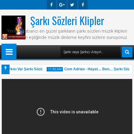
Şarkı Sözleri Klipler
Faceb
Googl
Twitte
Faceb
Ook
E-
R
Ook
Yerli ve yabancı en güzel şarkıların şarkı sözleri müzik klipleri
Plus
karaokeleri eşliğinde müzik dinleme keyfini sizlere sunuyoruz.
 Şarkısı Var Şarkı Sözü
Cem Adrian - Hayat… Ben… Şarkı Sözü
11:34 AM
31
May
2025