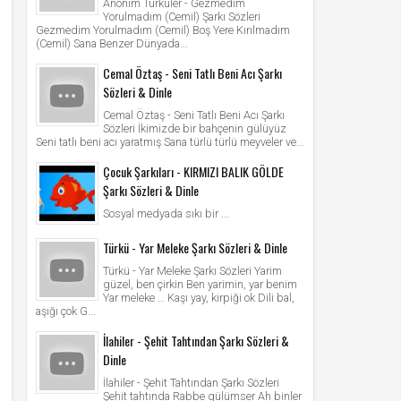
Anonim Türküler - Gezmedim
Yorulmadım (Cemil) Şarkı Sözleri
Gezmedim Yorulmadım (Cemil) Boş Yere Kırılmadım
(Cemil) Sana Benzer Dünyada...
Cemal Öztaş - Seni Tatlı Beni Acı Şarkı
Sözleri & Dinle
Cemal Öztaş - Seni Tatlı Beni Acı Şarkı
Sözleri İkimizde bir bahçenin gülüyüz
Seni tatlı beni acı yaratmış Sana türlü türlü meyveler ve...
Çocuk Şarkıları - KIRMIZI BALIK GÖLDE
Şarkı Sözleri & Dinle
Sosyal medyada sıkı bir ...
Türkü - Yar Meleke Şarkı Sözleri & Dinle
Türkü - Yar Meleke Şarkı Sözleri Yarim
güzel, ben çirkin Ben yarimin, yar benim
Yar meleke … Kaşı yay, kirpiği ok Dili bal,
aşığı çok G...
İlahiler - Şehit Tahtından Şarkı Sözleri &
Dinle
İlahiler - Şehit Tahtından Şarkı Sözleri
Şehit tahtında Rabbe gülümser Ah binler