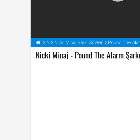
N
Nicki Minaj Şarkı Sözleri
Pound The Alar
Nicki Minaj - Pound The Alarm Şarkı