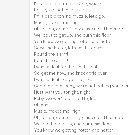
I'm a bad bitch, no muzzle, what?
Bottle, sip, bottle, guzzle
I'm a bad bitch, no muzzle, let's go.
Music, makes me, high
Oh, oh, oh, come fill my glass up a little more
We 'bout to get up, and burn this floor
You know we getting hotter, and hotter
Sexy and hotter, let's shut it down
Pound the alarm!
Pound the alarm!
I wanna do it for the night, night
So get me now, and knock this over
I wanna do it like you like, like
Come get me, baby, we're not getting younger
I just want you tonight, night
Baby, we won't do it for life, life
Oh-ohh
Music, makes me, high
Oh, oh, oh, come fill my glass up a little more
We 'bout to get up, and burn this floor
You know we getting hotter, and hotter