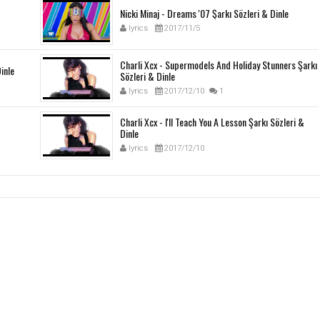
Nicki Minaj - Dreams '07 Şarkı Sözleri & Dinle
lyrics
2017/11/5
Charli Xcx - Supermodels And Holiday Stunners Şarkı
inle
Sözleri & Dinle
lyrics
2017/12/10
1
Charli Xcx - I'll Teach You A Lesson Şarkı Sözleri &
Dinle
lyrics
2017/12/10