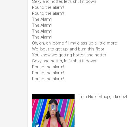
Sexy and hotter, let's shut it down
Pound the alarm!
Pound the alarm!
The Alarm!
The Alarm!
The Alarm!
The Alarm!
Oh, oh, oh, come fill my glass up a little more
We 'bout to get up, and burn this floor
You know we getting hotter, and hotter
Sexy and hotter, let's shut it down
Pound the alarm!
Pound the alarm!
Pound the alarm!
Tüm Nicki Minaj şarkı söz