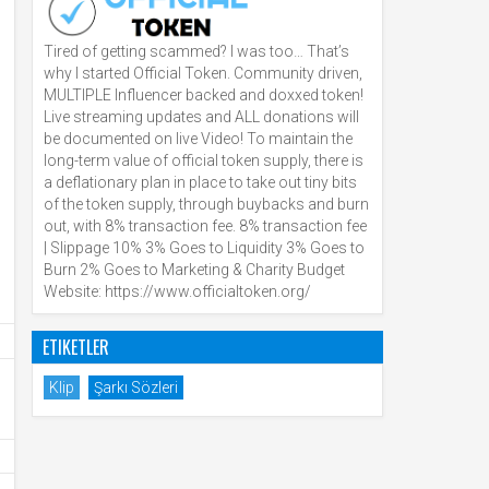
Tired of getting scammed? I was too… That’s
why I started Official Token. Community driven,
MULTIPLE Influencer backed and doxxed token!
Live streaming updates and ALL donations will
be documented on live Video! To maintain the
long-term value of official token supply, there is
a deflationary plan in place to take out tiny bits
of the token supply, through buybacks and burn
out, with 8% transaction fee. 8% transaction fee
| Slippage 10% 3% Goes to Liquidity 3% Goes to
Burn 2% Goes to Marketing & Charity Budget
Website: https://www.officialtoken.org/
ETIKETLER
Klip
Şarkı Sözleri