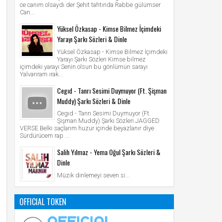
ce canım olsaydı der Şehit tahtında Rabbe gülümser
Can...
Yüksel Özkasap - Kimse Bilmez İçimdeki
Yarayı Şarkı Sözleri & Dinle
Yüksel Özkasap - Kimse Bilmez İçimdeki
Yarayı Şarkı Sözleri Kimse bilmez
içimdeki yarayı Senin olsun bu gönlümün sarayı
Yalvarıram ırak...
Cegıd - Tanrı Sesimi Duymuyor (Ft. Şişman
Muddy) Şarkı Sözleri & Dinle
Cegıd - Tanrı Sesimi Duymuyor (Ft.
Şişman Muddy) Şarkı Sözleri JAGGED
VERSE Belki saçlarım huzur içinde beyazlanır diye
Sürdürücem rap ...
Salih Yılmaz - Yema Oğul Şarkı Sözleri &
Dinle
Müzik dinlemeyi seven si...
OFFICIAL TOKEN