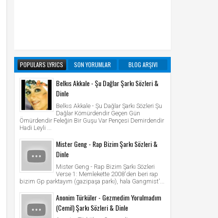
POPULARS LYRICS
SON YORUMLAR
BLOG ARŞIVI
Belkıs Akkale - Şu Dağlar Şarkı Sözleri &
Dinle
Belkıs Akkale - Şu Dağlar Şarkı Sözleri Şu
Dağlar Kömürdendir Geçen Gün
Ömürdendir Feleğin Bir Guşu Var Pençesi Demirdendir
Hadi Leyli ...
Mister Geng - Rap Bizim Şarkı Sözleri &
Dinle
Mister Geng - Rap Bizim Şarkı Sözleri
Verse 1: Memlekette 2008'den beri rap
bizim Gp parktayım (gazipaşa parkı), hala Gangmist'...
Anonim Türküler - Gezmedim Yorulmadım
(Cemil) Şarkı Sözleri & Dinle