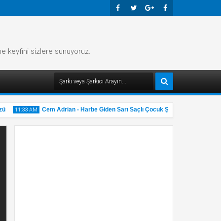
Faceb
Twitte
Googl
Faceb
Ook
R
E-
Ook
me keyfini sizlere sunuyoruz.
Plus
Cem Adrian - Harbe Giden Sarı Saçlı Çocuk Şarkı Sözü
11:33 AM
11:32 AM
31
31
May
May
2025
2025