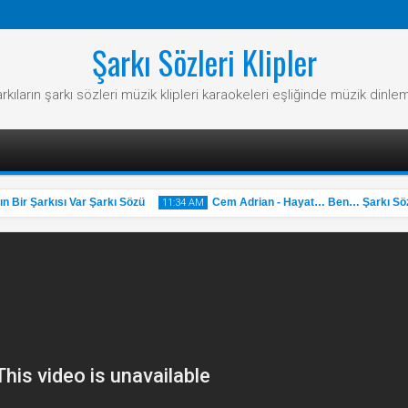
Şarkı Sözleri Klipler
rkıların şarkı sözleri müzik klipleri karaokeleri eşliğinde müzik dinle
ir Şarkısı Var Şarkı Sözü
Cem Adrian - Hayat… Ben… Şarkı Sözü
11:34 AM
31
May
2025