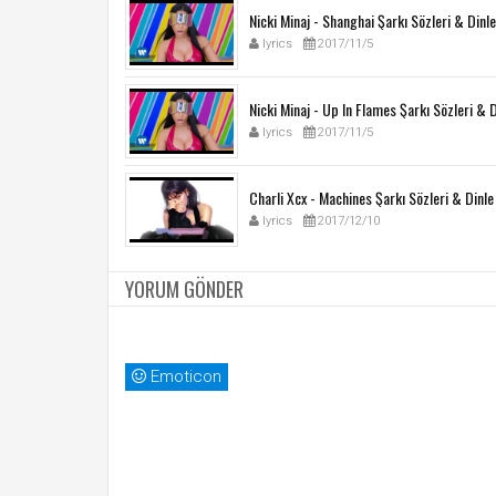
Nicki Minaj - Shanghai Şarkı Sözleri & Dinle
lyrics
2017/11/5
Nicki Minaj - Up In Flames Şarkı Sözleri & D
lyrics
2017/11/5
Charli Xcx - Machines Şarkı Sözleri & Dinle
lyrics
2017/12/10
YORUM GÖNDER
Emoticon