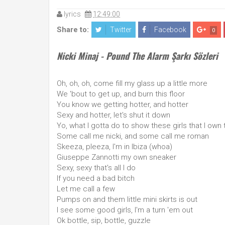
lyrics
12:49:00
Share to:
Twitter
Facebook
0
Nicki Minaj - Pound The Alarm Şarkı Sözleri
Oh, oh, oh, come fill my glass up a little more
We 'bout to get up, and burn this floor
You know we getting hotter, and hotter
Sexy and hotter, let's shut it down
Yo, what I gotta do to show these girls that I own
Some call me nicki, and some call me roman
Skeeza, pleeza, I'm in Ibiza (whoa)
Giuseppe Zannotti my own sneaker
Sexy, sexy that's all I do
If you need a bad bitch
Let me call a few
Pumps on and them little mini skirts is out
I see some good girls, I'm a turn 'em out
Ok bottle, sip, bottle, guzzle