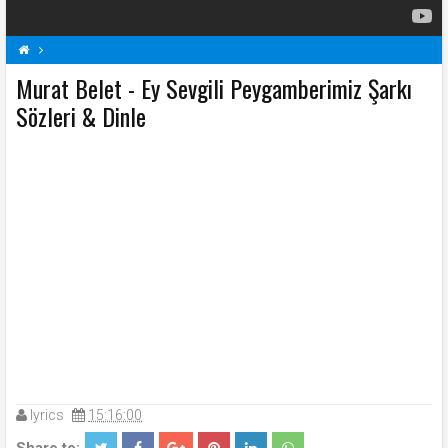
Murat Belet - Ey Sevgili Peygamberimiz Şarkı
Ey Sevgili Peygamberimiz Şarkı Sözleri
M
Murat Belet Şarkı Sözleri
Sözleri & Dinle
Şarkı Sözleri
lyrics
15:16:00