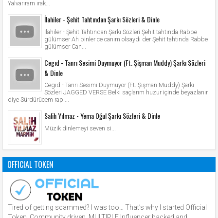
Yalvarıram ırak...
İlahiler - Şehit Tahtından Şarkı Sözleri & Dinle
İlahiler - Şehit Tahtından Şarkı Sözleri Şehit tahtında Rabbe
gülümser Ah binler ce canım olsaydı der Şehit tahtında Rabbe
gülümser Can...
Cegıd - Tanrı Sesimi Duymuyor (Ft. Şişman Muddy) Şarkı Sözleri
& Dinle
Cegıd - Tanrı Sesimi Duymuyor (Ft. Şişman Muddy) Şarkı
Sözleri JAGGED VERSE Belki saçlarım huzur içinde beyazlanır
diye Sürdürücem rap ...
Salih Yılmaz - Yema Oğul Şarkı Sözleri & Dinle
Müzik dinlemeyi seven si...
OFFICIAL TOKEN
Tired of getting scammed? I was too… That’s why I started Official
Token. Community driven, MULTIPLE Influencer backed and