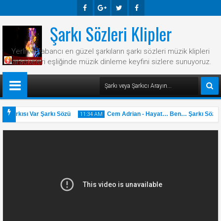
Şarkı Sözleri Klipler
Faceb
Googl
Twitte
Faceb
Ook
E-
R
Ook
Yerli ve yabancı en güzel şarkıların şarkı sözleri müzik klipleri
Plus
karaokeleri eşliğinde müzik dinleme keyfini sizlere sunuyoruz.
 Şarkısı Var Şarkı Sözü
Cem Adrian - Hayat… Ben… Şarkı Sözü
11:34 AM
31
May
2025