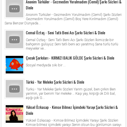
Anonim Türküler - Gezmedim Yorulmadım (Cemil) Şarkı Sözleri &
Dinle
Anonim Türküler - Gezmedim Yorulmadım (Cemil) Şarkı Sözleri
Gezmedim Yorulmadım (Cemil) Boş Yere Kırılmadım (Cemil)
Sana Benzer Dünyada...
Cemal Öztaş - Seni Tatlı Beni Acı Şarkı Sözleri & Dinle
Cemal Öztaş - Seni Tatlı Beni Acı Şarkı Sözleri İkimizde bir
bahçenin gülüyüz Seni tatlı beni acı yaratmış Sana türlü türlü
meyveler ve...
Çocuk Şarkıları - KIRMIZI BALIK GÖLDE Şarkı Sözleri & Dinle
Sosyal medyada sıkı bir ...
Türkü - Yar Meleke Şarkı Sözleri & Dinle
Türkü - Yar Meleke Şarkı Sözleri Yarim güzel, ben çirkin Ben
yarimin, yar benim Yar meleke … Kaşı yay, kirpiği ok Dili bal,
aşığı çok G...
Yüksel Özkasap - Kimse Bilmez İçimdeki Yarayı Şarkı Sözleri &
Dinle
Yüksel Özkasap - Kimse Bilmez İçimdeki Yarayı Şarkı Sözleri
Kimse bilmez içimdeki yarayı Senin olsun bu gönlümün sarayı