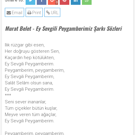
Share to:
0
Email
Print
URL
Murat Belet - Ey Sevgili Peygamberimiz Şarkı Sözleri
Ilık rüzgar gibi esen,
Her doğruyu gösteren Sen,
Kaçardın hep kötülükten,
Ey Sevgili Peygamberim.
Peygamberim, peygamberim,
Ey Sevgili Peygamberim,
Salât Selâm olsun sana,
Ey Sevgili Peygamberim.
***
Seni sever inananlar,
Tüm çiçekler bütün kuşlar,
Meyve veren tüm ağaçlar,
Ey Sevgili Peygamberim.
Peygamberim, peygamberim,