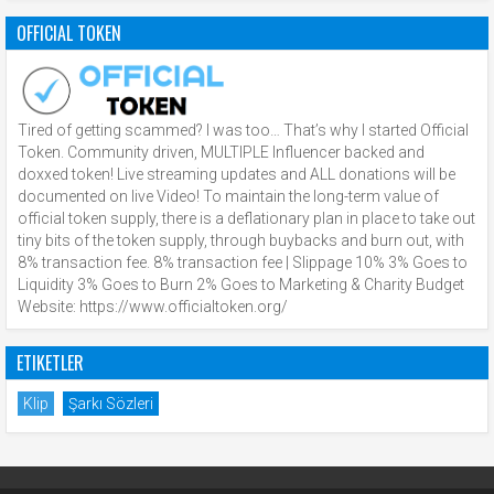
OFFICIAL TOKEN
Tired of getting scammed? I was too… That’s why I started Official
Token. Community driven, MULTIPLE Influencer backed and
doxxed token! Live streaming updates and ALL donations will be
documented on live Video! To maintain the long-term value of
official token supply, there is a deflationary plan in place to take out
tiny bits of the token supply, through buybacks and burn out, with
8% transaction fee. 8% transaction fee | Slippage 10% 3% Goes to
Liquidity 3% Goes to Burn 2% Goes to Marketing & Charity Budget
Website: https://www.officialtoken.org/
ETIKETLER
Klip
Şarkı Sözleri