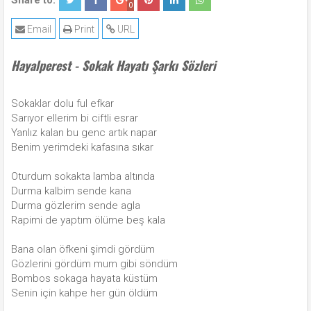
Share to:
0
Email
Print
URL
Hayalperest - Sokak Hayatı Şarkı Sözleri
Sokaklar dolu ful efkar
Sarıyor ellerim bi ciftli esrar
Yanlız kalan bu genc artık napar
Benim yerimdeki kafasına sıkar
Oturdum sokakta lamba altında
Durma kalbim sende kana
Durma gözlerim sende agla
Rapimi de yaptım ölüme beş kala
Bana olan öfkeni şimdi gördüm
Gözlerini gördüm mum gibi söndüm
Bombos sokaga hayata küstüm
Senin için kahpe her gün öldüm