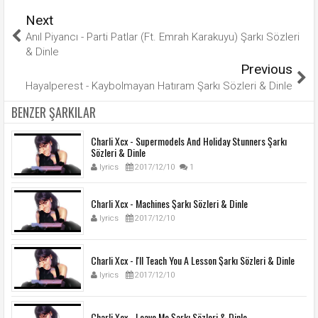
Next
Anıl Piyancı - Parti Patlar (Ft. Emrah Karakuyu) Şarkı Sözleri
& Dinle
Previous
Hayalperest - Kaybolmayan Hatıram Şarkı Sözleri & Dinle
BENZER ŞARKILAR
Charli Xcx - Supermodels And Holiday Stunners Şarkı
Sözleri & Dinle
lyrics
2017/12/10
1
Charli Xcx - Machines Şarkı Sözleri & Dinle
lyrics
2017/12/10
Charli Xcx - I'll Teach You A Lesson Şarkı Sözleri & Dinle
lyrics
2017/12/10
Charli Xcx - Leave Me Şarkı Sözleri & Dinle