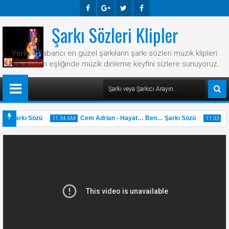
Şarkı Sözleri Klipler
Faceb
Googl
Twitte
Faceb
Ook
E-
R
Ook
Yerli ve yabancı en güzel şarkıların şarkı sözleri müzik klipleri
Plus
karaokeleri eşliğinde müzik dinleme keyfini sizlere sunuyoruz.
ar Şarkı Sözü
Cem Adrian - Hayat… Ben… Şarkı Sözü
11:34 AM
11:33 AM
31
31
May
May
2025
2025