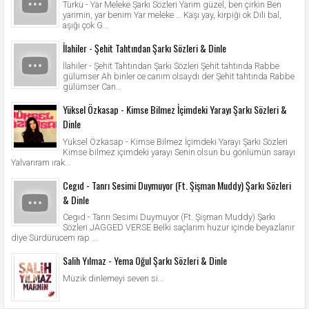
Türkü - Yar Meleke Şarkı Sözleri Yarim güzel, ben çirkin Ben
yarimin, yar benim Yar meleke … Kaşı yay, kirpiği ok Dili bal,
aşığı çok G...
İlahiler - Şehit Tahtından Şarkı Sözleri & Dinle
İlahiler - Şehit Tahtından Şarkı Sözleri Şehit tahtında Rabbe
gülümser Ah binler ce canım olsaydı der Şehit tahtında Rabbe
gülümser Can...
Yüksel Özkasap - Kimse Bilmez İçimdeki Yarayı Şarkı Sözleri &
Dinle
Yüksel Özkasap - Kimse Bilmez İçimdeki Yarayı Şarkı Sözleri
Kimse bilmez içimdeki yarayı Senin olsun bu gönlümün sarayı
Yalvarıram ırak...
Cegıd - Tanrı Sesimi Duymuyor (Ft. Şişman Muddy) Şarkı Sözleri
& Dinle
Cegıd - Tanrı Sesimi Duymuyor (Ft. Şişman Muddy) Şarkı
Sözleri JAGGED VERSE Belki saçlarım huzur içinde beyazlanır
diye Sürdürücem rap ...
Salih Yılmaz - Yema Oğul Şarkı Sözleri & Dinle
Müzik dinlemeyi seven si...