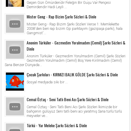
Geçen Gün Ömürdendir Feleğin Bir Guşu Var Pençesi
Demirdendir Hadi Leyli ...
Mister Geng - Rap Bizim Şarkı Sözleri & Dinle
Mister Geng - Rap Bizim Şarkı Sözleri Verse 1: Memlekette
2008'den beri rap bizim Gp parktayım (gazipaşa parkı), hala
Gangmist'...
Anonim Türküler - Gezmedim Yorulmadım (Cemil) Şarkı Sözleri &
Dinle
Anonim Türküler - Gezmedim Yorulmadım (Cemil) Şarkı Sözleri
Gezmedim Yorulmadım (Cemil) Boş Yere Kırılmadım (Cemil)
Sana Benzer Dünyada...
Çocuk Şarkıları - KIRMIZI BALIK GÖLDE Şarkı Sözleri & Dinle
Sosyal medyada sıkı bir ...
Cemal Öztaş - Seni Tatlı Beni Acı Şarkı Sözleri & Dinle
Cemal Öztaş - Seni Tatlı Beni Acı Şarkı Sözleri İkimizde bir
bahçenin gülüyüz Seni tatlı beni acı yaratmış Sana türlü türlü
meyveler ve...
Türkü - Yar Meleke Şarkı Sözleri & Dinle