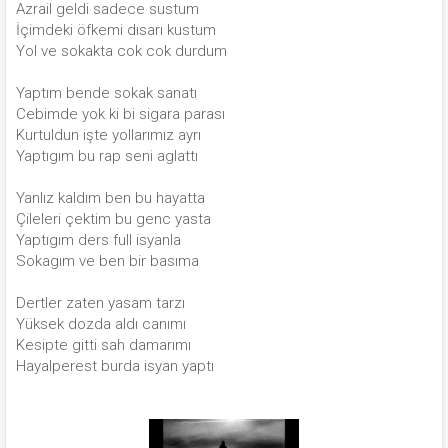
Azrail geldi sadece sustum
İçimdeki öfkemi dısarı kustum
Yol ve sokakta cok cok durdum
Yaptım bende sokak sanatı
Cebimde yok ki bi sigara parası
Kurtuldun işte yollarımız ayrı
Yaptıgım bu rap seni aglattı
Yanlız kaldım ben bu hayatta
Çileleri çektim bu genc yasta
Yaptıgım ders full isyanla
Sokagım ve ben bir basıma
Dertler zaten yasam tarzı
Yüksek dozda aldı canımı
Kesipte gitti sah damarımı
Hayalperest burda isyan yaptı