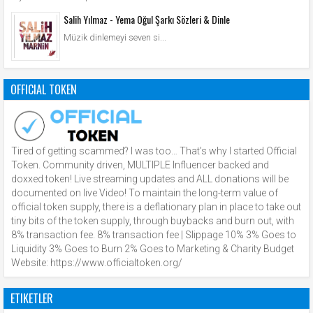
Salih Yılmaz - Yema Oğul Şarkı Sözleri & Dinle
Müzik dinlemeyi seven si...
OFFICIAL TOKEN
Tired of getting scammed? I was too… That’s why I started Official
Token. Community driven, MULTIPLE Influencer backed and
doxxed token! Live streaming updates and ALL donations will be
documented on live Video! To maintain the long-term value of
official token supply, there is a deflationary plan in place to take out
tiny bits of the token supply, through buybacks and burn out, with
8% transaction fee. 8% transaction fee | Slippage 10% 3% Goes to
Liquidity 3% Goes to Burn 2% Goes to Marketing & Charity Budget
Website: https://www.officialtoken.org/
ETIKETLER