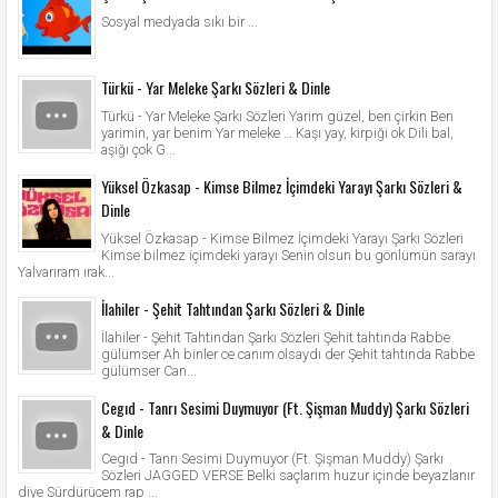
Sosyal medyada sıkı bir ...
Türkü - Yar Meleke Şarkı Sözleri & Dinle
Türkü - Yar Meleke Şarkı Sözleri Yarim güzel, ben çirkin Ben
yarimin, yar benim Yar meleke … Kaşı yay, kirpiği ok Dili bal,
aşığı çok G...
Yüksel Özkasap - Kimse Bilmez İçimdeki Yarayı Şarkı Sözleri &
Dinle
Yüksel Özkasap - Kimse Bilmez İçimdeki Yarayı Şarkı Sözleri
Kimse bilmez içimdeki yarayı Senin olsun bu gönlümün sarayı
Yalvarıram ırak...
İlahiler - Şehit Tahtından Şarkı Sözleri & Dinle
İlahiler - Şehit Tahtından Şarkı Sözleri Şehit tahtında Rabbe
gülümser Ah binler ce canım olsaydı der Şehit tahtında Rabbe
gülümser Can...
Cegıd - Tanrı Sesimi Duymuyor (Ft. Şişman Muddy) Şarkı Sözleri
& Dinle
Cegıd - Tanrı Sesimi Duymuyor (Ft. Şişman Muddy) Şarkı
Sözleri JAGGED VERSE Belki saçlarım huzur içinde beyazlanır
diye Sürdürücem rap ...