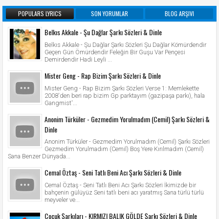
POPULARS LYRICS
SON YORUMLAR
BLOG ARŞIVI
Belkıs Akkale - Şu Dağlar Şarkı Sözleri & Dinle
Belkıs Akkale - Şu Dağlar Şarkı Sözleri Şu Dağlar Kömürdendir
Geçen Gün Ömürdendir Feleğin Bir Guşu Var Pençesi
Demirdendir Hadi Leyli ...
Mister Geng - Rap Bizim Şarkı Sözleri & Dinle
Mister Geng - Rap Bizim Şarkı Sözleri Verse 1: Memlekette
2008'den beri rap bizim Gp parktayım (gazipaşa parkı), hala
Gangmist'...
Anonim Türküler - Gezmedim Yorulmadım (Cemil) Şarkı Sözleri &
Dinle
Anonim Türküler - Gezmedim Yorulmadım (Cemil) Şarkı Sözleri
Gezmedim Yorulmadım (Cemil) Boş Yere Kırılmadım (Cemil)
Sana Benzer Dünyada...
Cemal Öztaş - Seni Tatlı Beni Acı Şarkı Sözleri & Dinle
Cemal Öztaş - Seni Tatlı Beni Acı Şarkı Sözleri İkimizde bir
bahçenin gülüyüz Seni tatlı beni acı yaratmış Sana türlü türlü
meyveler ve...
Çocuk Şarkıları - KIRMIZI BALIK GÖLDE Şarkı Sözleri & Dinle