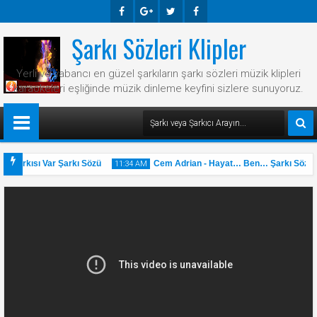
Şarkı Sözleri Klipler
Faceb
Googl
Twitte
Faceb
Ook
E-
R
Ook
Yerli ve yabancı en güzel şarkıların şarkı sözleri müzik klipleri
Plus
karaokeleri eşliğinde müzik dinleme keyfini sizlere sunuyoruz.
r Şarkısı Var Şarkı Sözü
Cem Adrian - Hayat… Ben… Şarkı Sözü
11:34 AM
31
May
2025