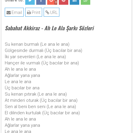
Share to:
0
Email
Print
URL
Sabahat Akkiraz - Ah Le Ala Şarkı Sözleri
Su kenarı burmalı (Le ana le ana)
Gölgesinde durmalı (Üç bacılar bir ana)
İki yar sevenleri (Le ana le ana)
Hançer ile vurmalı (Üç bacılar bir ana)
Ah le ana le ana
Ağlarlar yana yana
Le ana le ana
Üç bacılar bir ana
Su kenarı pıtırak (Le ana le ana)
At minderi oturak (Üç bacılar bir ana)
Sen al beni ben seni (Le ana le ana)
El dilinden kurtulak (Üç bacılar bir ana)
Ah le ana le ana
Ağlarlar yana yana
Le ana le ana