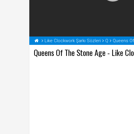
Like Clockwork Şarkı Sözleri
Q
Queens Of
Queens Of The Stone Age - Like Clo