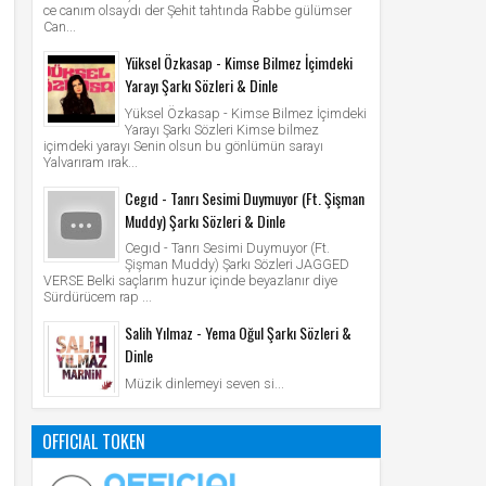
ce canım olsaydı der Şehit tahtında Rabbe gülümser
Can...
Yüksel Özkasap - Kimse Bilmez İçimdeki
Yarayı Şarkı Sözleri & Dinle
Yüksel Özkasap - Kimse Bilmez İçimdeki
Yarayı Şarkı Sözleri Kimse bilmez
içimdeki yarayı Senin olsun bu gönlümün sarayı
Yalvarıram ırak...
Cegıd - Tanrı Sesimi Duymuyor (Ft. Şişman
Muddy) Şarkı Sözleri & Dinle
Cegıd - Tanrı Sesimi Duymuyor (Ft.
Şişman Muddy) Şarkı Sözleri JAGGED
VERSE Belki saçlarım huzur içinde beyazlanır diye
Sürdürücem rap ...
Salih Yılmaz - Yema Oğul Şarkı Sözleri &
Dinle
Müzik dinlemeyi seven si...
OFFICIAL TOKEN