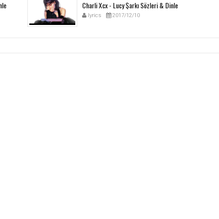
nle
Charli Xcx - Lucy Şarkı Sözleri & Dinle
lyrics
2017/12/10