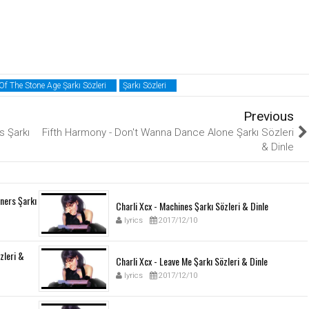
f The Stone Age Şarkı Sözleri
Şarkı Sözleri
Previous
s Şarkı
Fifth Harmony - Don't Wanna Dance Alone Şarkı Sözleri
& Dinle
ners Şarkı
Charli Xcx - Machines Şarkı Sözleri & Dinle
lyrics
2017/12/10
özleri &
Charli Xcx - Leave Me Şarkı Sözleri & Dinle
lyrics
2017/12/10