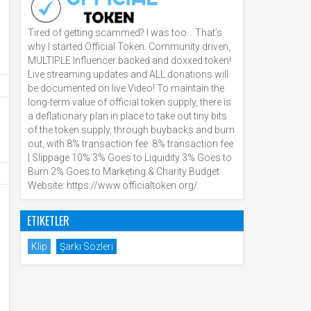
Tired of getting scammed? I was too… That’s
why I started Official Token. Community driven,
MULTIPLE Influencer backed and doxxed token!
Live streaming updates and ALL donations will
be documented on live Video! To maintain the
long-term value of official token supply, there is
a deflationary plan in place to take out tiny bits
of the token supply, through buybacks and burn
out, with 8% transaction fee. 8% transaction fee
| Slippage 10% 3% Goes to Liquidity 3% Goes to
Burn 2% Goes to Marketing & Charity Budget
Website: https://www.officialtoken.org/
ETIKETLER
Klip
Şarkı Sözleri