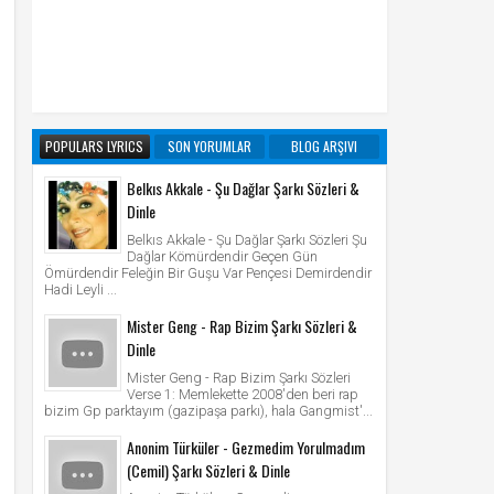
POPULARS LYRICS
SON YORUMLAR
BLOG ARŞIVI
Belkıs Akkale - Şu Dağlar Şarkı Sözleri &
Dinle
Belkıs Akkale - Şu Dağlar Şarkı Sözleri Şu
Dağlar Kömürdendir Geçen Gün
Ömürdendir Feleğin Bir Guşu Var Pençesi Demirdendir
Hadi Leyli ...
Mister Geng - Rap Bizim Şarkı Sözleri &
Dinle
Mister Geng - Rap Bizim Şarkı Sözleri
Verse 1: Memlekette 2008'den beri rap
bizim Gp parktayım (gazipaşa parkı), hala Gangmist'...
Anonim Türküler - Gezmedim Yorulmadım
(Cemil) Şarkı Sözleri & Dinle