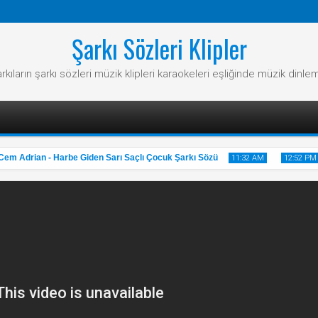
Şarkı Sözleri Klipler
rkıların şarkı sözleri müzik klipleri karaokeleri eşliğinde müzik dinle
 Adrian - Harbe Giden Sarı Saçlı Çocuk Şarkı Sözü
C
11:32 AM
12:52 PM
31
20
May
May
2025
2025