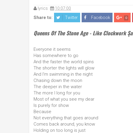
lyrics
10:07:00
Share to:
Twitter
Facebook
0
Queens Of The Stone Age - Like Clockwork Şar
Everyone it seems
Has somewhere to go
And the faster the world spins
The shorter the lights will glow
And I'm swimming in the night
Chasing down the moon
The deeper in the water
The more I long for you
Most of what you see my dear
Is purely for show
Because
Not everything that goes around
Comes back around, you know
Holding on too long is just