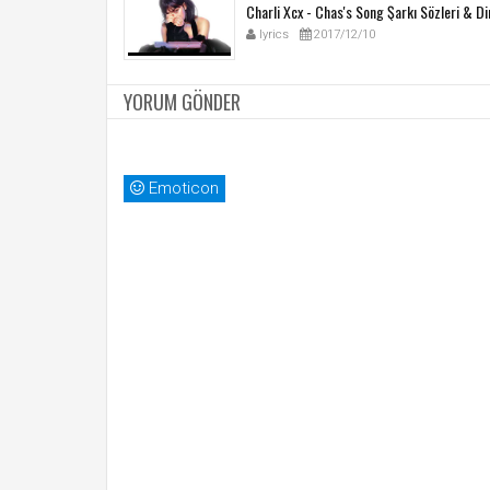
Charli Xcx - Chas's Song Şarkı Sözleri & Di
lyrics
2017/12/10
YORUM GÖNDER
Emoticon