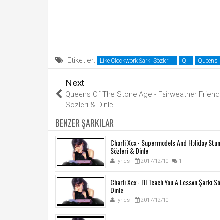
Etiketler:
Like Clockwork Şarkı Sözleri
Q
Queens O
Next
Queens Of The Stone Age - Fairweather Friend
Sözleri & Dinle
BENZER ŞARKILAR
Charli Xcx - Supermodels And Holiday Stun
Sözleri & Dinle
lyrics
2017/12/10
1
Charli Xcx - I'll Teach You A Lesson Şarkı S
Dinle
lyrics
2017/12/10