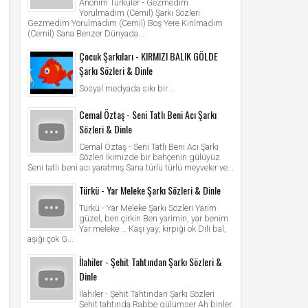
Anonim Türküler - Gezmedim
Yorulmadım (Cemil) Şarkı Sözleri
Gezmedim Yorulmadım (Cemil) Boş Yere Kırılmadım
(Cemil) Sana Benzer Dünyada...
Çocuk Şarkıları - KIRMIZI BALIK GÖLDE
Şarkı Sözleri & Dinle
Sosyal medyada sıkı bir ...
Cemal Öztaş - Seni Tatlı Beni Acı Şarkı
Sözleri & Dinle
Cemal Öztaş - Seni Tatlı Beni Acı Şarkı
Sözleri İkimizde bir bahçenin gülüyüz
Seni tatlı beni acı yaratmış Sana türlü türlü meyveler ve...
Türkü - Yar Meleke Şarkı Sözleri & Dinle
Türkü - Yar Meleke Şarkı Sözleri Yarim
güzel, ben çirkin Ben yarimin, yar benim
Yar meleke … Kaşı yay, kirpiği ok Dili bal,
aşığı çok G...
İlahiler - Şehit Tahtından Şarkı Sözleri &
Dinle
İlahiler - Şehit Tahtından Şarkı Sözleri
Şehit tahtında Rabbe gülümser Ah binler