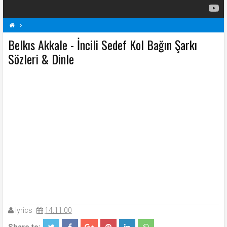
Belkıs Akkale - İncili Sedef Kol Bağın Şarkı
B
Belkıs Akkale Şarkı Sözleri
İncili Sedef Kol Bağın Şarkı Sözleri
Sözleri & Dinle
Şarkı Sözleri
lyrics
14:11:00