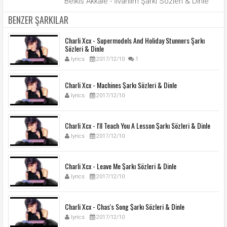
Belkıs Akkale - İlvanlım Şarkı Sözleri & Dinle
BENZER ŞARKILAR
Charli Xcx - Supermodels And Holiday Stunners Şarkı
Sözleri & Dinle
lyrics
2017/12/10
1
Charli Xcx - Machines Şarkı Sözleri & Dinle
lyrics
2017/12/10
Charli Xcx - I'll Teach You A Lesson Şarkı Sözleri & Dinle
lyrics
2017/12/10
Charli Xcx - Leave Me Şarkı Sözleri & Dinle
lyrics
2017/12/10
Charli Xcx - Chas's Song Şarkı Sözleri & Dinle
lyrics
2017/12/10