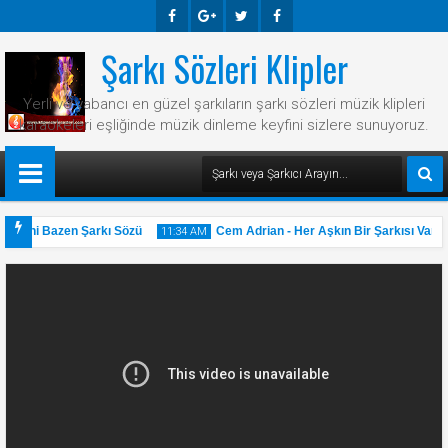
Şarkı Sözleri Klipler
Faceb
Googl
Twitte
Faceb
Ook
E-
R
Ook
Yerli ve yabancı en güzel şarkıların şarkı sözleri müzik klipleri
Plus
karaokeleri eşliğinde müzik dinleme keyfini sizlere sunuyoruz.
- Hani Bazen Şarkı Sözü
Cem Adrian - Her Aşkın Bir Şarkısı Var Şa
11:34 AM
31
May
2025