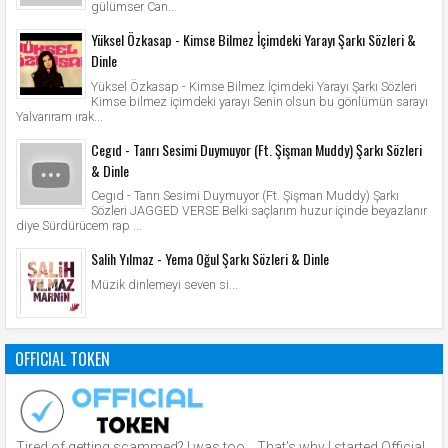
gülümser Can...
Yüksel Özkasap - Kimse Bilmez İçimdeki Yarayı Şarkı Sözleri &
Dinle
Yüksel Özkasap - Kimse Bilmez İçimdeki Yarayı Şarkı Sözleri
Kimse bilmez içimdeki yarayı Senin olsun bu gönlümün sarayı
Yalvarıram ırak...
Cegıd - Tanrı Sesimi Duymuyor (Ft. Şişman Muddy) Şarkı Sözleri
& Dinle
Cegıd - Tanrı Sesimi Duymuyor (Ft. Şişman Muddy) Şarkı
Sözleri JAGGED VERSE Belki saçlarım huzur içinde beyazlanır
diye Sürdürücem rap ...
Salih Yılmaz - Yema Oğul Şarkı Sözleri & Dinle
Müzik dinlemeyi seven si...
OFFICIAL TOKEN
Tired of getting scammed? I was too… That’s why I started Official