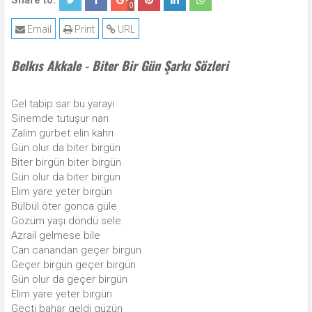
Share to:
0
Email
Print
URL
Belkıs Akkale - Biter Bir Gün Şarkı Sözleri
Gel tabip sar bu yarayı
Sinemde tutuşur narı
Zalim gurbet elin kahrı
Gün olur da biter birgün
Biter birgün biter birgün
Gün olur da biter birgün
Elim yare yeter birgün
Bülbül öter gonca güle
Gözüm yaşı döndü sele
Azrail gelmese bile
Can canandan geçer birgün
Geçer birgün geçer birgün
Gün olur da geçer birgün
Elim yare yeter birgün
Geçti bahar geldi güzün