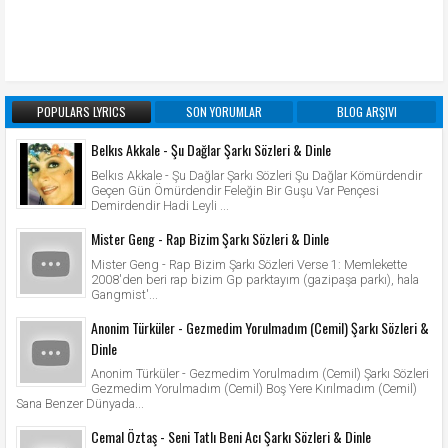
POPULARS LYRICS
SON YORUMLAR
BLOG ARŞIVI
Belkıs Akkale - Şu Dağlar Şarkı Sözleri & Dinle
Belkıs Akkale - Şu Dağlar Şarkı Sözleri Şu Dağlar Kömürdendir
Geçen Gün Ömürdendir Feleğin Bir Guşu Var Pençesi
Demirdendir Hadi Leyli ...
Mister Geng - Rap Bizim Şarkı Sözleri & Dinle
Mister Geng - Rap Bizim Şarkı Sözleri Verse 1: Memlekette
2008'den beri rap bizim Gp parktayım (gazipaşa parkı), hala
Gangmist'...
Anonim Türküler - Gezmedim Yorulmadım (Cemil) Şarkı Sözleri &
Dinle
Anonim Türküler - Gezmedim Yorulmadım (Cemil) Şarkı Sözleri
Gezmedim Yorulmadım (Cemil) Boş Yere Kırılmadım (Cemil)
Sana Benzer Dünyada...
Cemal Öztaş - Seni Tatlı Beni Acı Şarkı Sözleri & Dinle