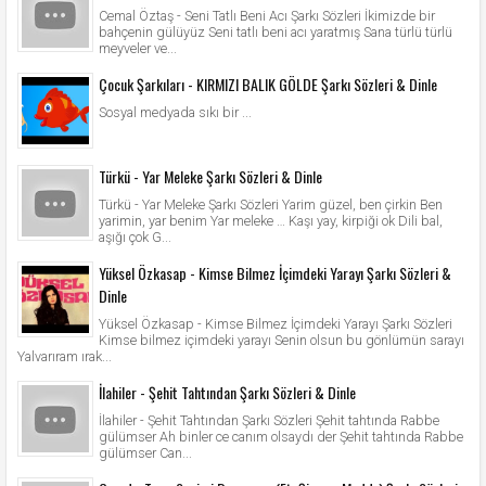
Cemal Öztaş - Seni Tatlı Beni Acı Şarkı Sözleri İkimizde bir
bahçenin gülüyüz Seni tatlı beni acı yaratmış Sana türlü türlü
meyveler ve...
Çocuk Şarkıları - KIRMIZI BALIK GÖLDE Şarkı Sözleri & Dinle
Sosyal medyada sıkı bir ...
Türkü - Yar Meleke Şarkı Sözleri & Dinle
Türkü - Yar Meleke Şarkı Sözleri Yarim güzel, ben çirkin Ben
yarimin, yar benim Yar meleke … Kaşı yay, kirpiği ok Dili bal,
aşığı çok G...
Yüksel Özkasap - Kimse Bilmez İçimdeki Yarayı Şarkı Sözleri &
Dinle
Yüksel Özkasap - Kimse Bilmez İçimdeki Yarayı Şarkı Sözleri
Kimse bilmez içimdeki yarayı Senin olsun bu gönlümün sarayı
Yalvarıram ırak...
İlahiler - Şehit Tahtından Şarkı Sözleri & Dinle
İlahiler - Şehit Tahtından Şarkı Sözleri Şehit tahtında Rabbe
gülümser Ah binler ce canım olsaydı der Şehit tahtında Rabbe
gülümser Can...