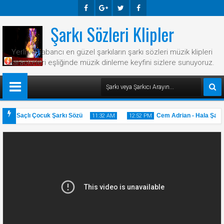
Şarkı Sözleri Klipler
Faceb
Googl
Twitte
Faceb
Ook
E-
R
Ook
Yerli ve yabancı en güzel şarkıların şarkı sözleri müzik klipleri
Plus
karaokeleri eşliğinde müzik dinleme keyfini sizlere sunuyoruz.
arı Saçlı Çocuk Şarkı Sözü
Cem Adrian - Hala Şarkı 
11:32 AM
12:52 PM
31
20
May
May
2025
2025