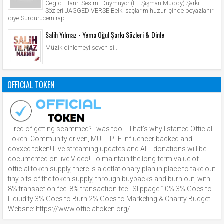
Cegıd - Tanrı Sesimi Duymuyor (Ft. Şişman Muddy) Şarkı
Sözleri JAGGED VERSE Belki saçlarım huzur içinde beyazlanır
diye Sürdürücem rap ...
Salih Yılmaz - Yema Oğul Şarkı Sözleri & Dinle
Müzik dinlemeyi seven si...
OFFICIAL TOKEN
Tired of getting scammed? I was too… That’s why I started Official
Token. Community driven, MULTIPLE Influencer backed and
doxxed token! Live streaming updates and ALL donations will be
documented on live Video! To maintain the long-term value of
official token supply, there is a deflationary plan in place to take out
tiny bits of the token supply, through buybacks and burn out, with
8% transaction fee. 8% transaction fee | Slippage 10% 3% Goes to
Liquidity 3% Goes to Burn 2% Goes to Marketing & Charity Budget
Website: https://www.officialtoken.org/