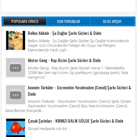
POPULARS LYRICS
SON YORUMLAR
BLOG ARŞIVI
Belkıs Akkale - Şu Dağlar Şarkı Sözleri & Dinle
Belkıs Akkale - Şu Dağlar Şarkı Sözleri Şu Dağlar Kömürdendir
Geçen Gün Ömürdendir Feleğin Bir Guşu Var Pençesi
Demirdendir Hadi Leyli ...
Mister Geng - Rap Bizim Şarkı Sözleri & Dinle
Mister Geng - Rap Bizim Şarkı Sözleri Verse 1: Memlekette
2008'den beri rap bizim Gp parktayım (gazipaşa parkı), hala
Gangmist'...
Anonim Türküler - Gezmedim Yorulmadım (Cemil) Şarkı Sözleri &
Dinle
Anonim Türküler - Gezmedim Yorulmadım (Cemil) Şarkı Sözleri
Gezmedim Yorulmadım (Cemil) Boş Yere Kırılmadım (Cemil)
Sana Benzer Dünyada...
Çocuk Şarkıları - KIRMIZI BALIK GÖLDE Şarkı Sözleri & Dinle
Sosyal medyada sıkı bir ...