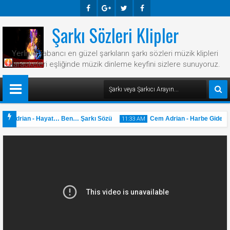
Şarkı Sözleri Klipler
Faceb
Googl
Twitte
Faceb
Ook
E-
R
Ook
Yerli ve yabancı en güzel şarkıların şarkı sözleri müzik klipleri
Plus
karaokeleri eşliğinde müzik dinleme keyfini sizlere sunuyoruz.
m Adrian - Hayat… Ben… Şarkı Sözü
Cem Adrian - Harbe Giden Sa
11:33 AM
31
May
2025