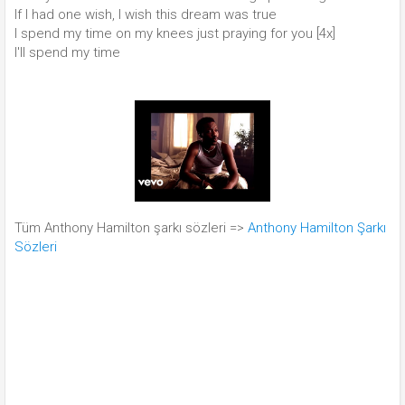
If I had one wish, I wish this dream was true
I spend my time on my knees just praying for you [4x]
I'll spend my time
Tüm Anthony Hamilton şarkı sözleri =>
Anthony Hamilton Şarkı
Sözleri