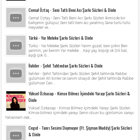
Cemal Öztaş - Seni Tatlı Beni Acı Şarkı Sözleri & Dinle
Cemal Öztaş - Seni Tatlı Beni Acı Şarkı Sözleri İkimizde bir
bahçenin gülüyüz Seni tatlı beni acı yaratmış Sana türlü türlü
meyveler ve...
Türkü - Yar Meleke Şarkı Sözleri & Dinle
Türkü - Yar Meleke Şarkı Sözleri Yarim güzel, ben çirkin Ben
yarimin, yar benim Yar meleke … Kaşı yay, kirpiği ok Dili bal,
aşığı çok G...
İlahiler - Şehit Tahtından Şarkı Sözleri & Dinle
İlahiler - Şehit Tahtından Şarkı Sözleri Şehit tahtında Rabbe
gülümser Ah binler ce canım olsaydı der Şehit tahtında Rabbe
gülümser Can...
Yüksel Özkasap - Kimse Bilmez İçimdeki Yarayı Şarkı Sözleri &
Dinle
Yüksel Özkasap - Kimse Bilmez İçimdeki Yarayı Şarkı Sözleri
Kimse bilmez içimdeki yarayı Senin olsun bu gönlümün sarayı
Yalvarıram ırak...
Cegıd - Tanrı Sesimi Duymuyor (Ft. Şişman Muddy) Şarkı Sözleri
& Dinle