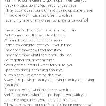
And if I had somewhere to go, I hope it was with you
I pack my bags up anyway ready for this travel
Fill my truck with all our stuff and kicking up some gravel
If I had one wish, I wish this dream was true
I spend my time on my knees just praying for you [2x]
The whole world knows that your not ordinary
Part woman rose the sweetest berries
Woman like you so fine that its scary
I name my daughter after you if you let me
They don't know how I feel about you
They don't know what I see in you I do, I do
Get together you never met me
Never got the letters I wrote for you for you
Spend my time just thinking about you
All my nights just dreaming about you
Always just praying about you, praying about you, praying
about you
If I had one wish, I wish this dream was true
And if I had somewhere to go, I hope it was with you
I pack my bags up anyway ready for this travel
Fill my truck with all our stuff and kicking up some gravel