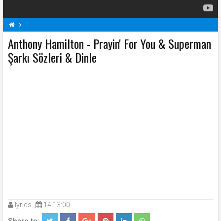
Anthony Hamilton - Prayin' For You & Superman
A
Anthony Hamilton Şarkı Sözleri
Prayin' For You & Superman Şarkı Sözleri
Şarkı Sözleri & Dinle
Şarkı Sözleri
lyrics
14:13:00