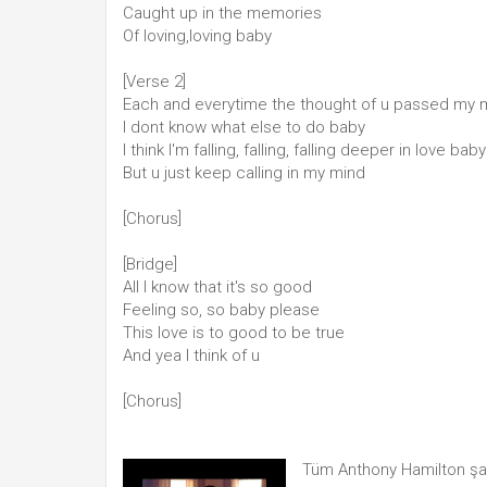
Caught up in the memories
Of loving,loving baby
[Verse 2]
Each and everytime the thought of u passed my 
I dont know what else to do baby
I think I'm falling, falling, falling deeper in love baby
But u just keep calling in my mind
[Chorus]
[Bridge]
All I know that it's so good
Feeling so, so baby please
This love is to good to be true
And yea I think of u
[Chorus]
Tüm Anthony Hamilton şar