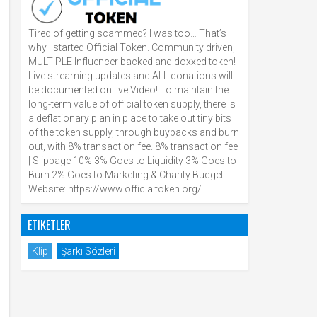
Tired of getting scammed? I was too… That’s
why I started Official Token. Community driven,
MULTIPLE Influencer backed and doxxed token!
Live streaming updates and ALL donations will
be documented on live Video! To maintain the
long-term value of official token supply, there is
a deflationary plan in place to take out tiny bits
of the token supply, through buybacks and burn
out, with 8% transaction fee. 8% transaction fee
| Slippage 10% 3% Goes to Liquidity 3% Goes to
Burn 2% Goes to Marketing & Charity Budget
Website: https://www.officialtoken.org/
ETIKETLER
Klip
Şarkı Sözleri