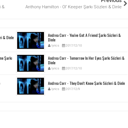
Previous
i &
Anthony Hamilton - Ol' Keeper Şarkı Sözleri & Dinle
Andrea Corr - You've Got A Friend Şarkı Sözleri &
ri & Dinle
Dinle
lyrics
2017/12/10
me Şarkı
Andrea Corr - Tomorrow In Her Eyes Şarkı Sözleri &
Dinle
lyrics
2017/12/10
e
Andrea Corr - They Don't Know Şarkı Sözleri & Dinle
lyrics
2017/12/9