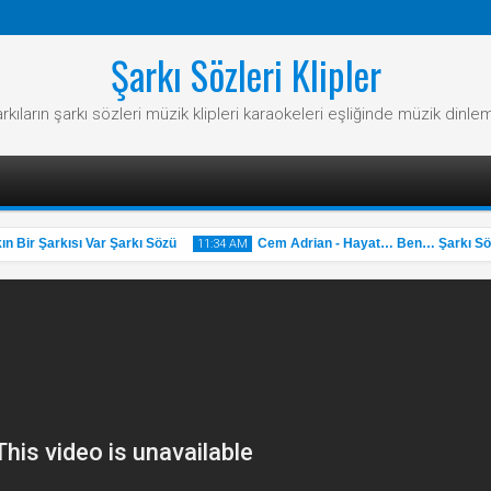
Şarkı Sözleri Klipler
rkıların şarkı sözleri müzik klipleri karaokeleri eşliğinde müzik dinle
Bir Şarkısı Var Şarkı Sözü
Cem Adrian - Hayat… Ben… Şarkı Sözü
11:34 AM
31
May
2025