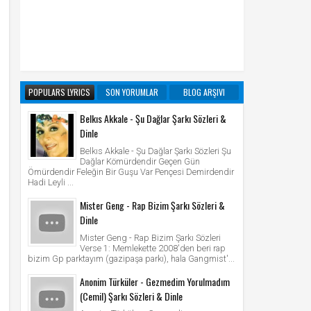
POPULARS LYRICS
SON YORUMLAR
BLOG ARŞIVI
Belkıs Akkale - Şu Dağlar Şarkı Sözleri &
Dinle
Belkıs Akkale - Şu Dağlar Şarkı Sözleri Şu
Dağlar Kömürdendir Geçen Gün
Ömürdendir Feleğin Bir Guşu Var Pençesi Demirdendir
Hadi Leyli ...
Mister Geng - Rap Bizim Şarkı Sözleri &
Dinle
Mister Geng - Rap Bizim Şarkı Sözleri
Verse 1: Memlekette 2008'den beri rap
bizim Gp parktayım (gazipaşa parkı), hala Gangmist'...
Anonim Türküler - Gezmedim Yorulmadım
(Cemil) Şarkı Sözleri & Dinle