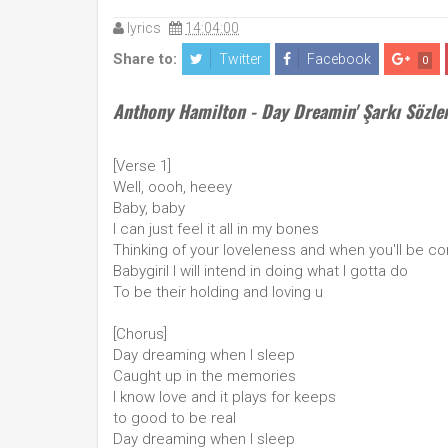
lyrics
14:04:00
Share to:
Twitter
Facebook
0
Anthony Hamilton - Day Dreamin' Şarkı Sözler
[Verse 1]
Well, oooh, heeey
Baby, baby
I can just feel it all in my bones
Thinking of your loveleness and when you'll be 
Babygiril I will intend in doing what I gotta do
To be their holding and loving u
[Chorus]
Day dreaming when I sleep
Caught up in the memories
I know love and it plays for keeps
to good to be real
Day dreaming when I sleep