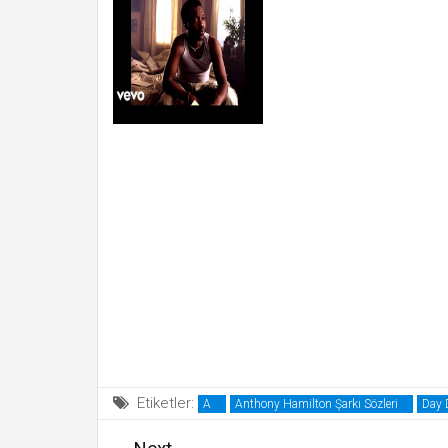
Etiketler:
A
Anthony Hamilton Şarkı Sözleri
Day D