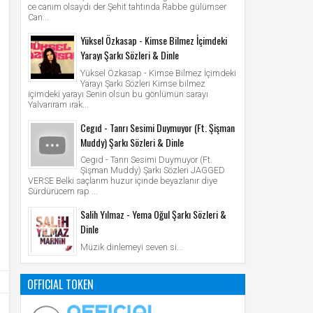
ce canım olsaydı der Şehit tahtında Rabbe gülümser
Can...
Yüksel Özkasap - Kimse Bilmez İçimdeki
Yarayı Şarkı Sözleri & Dinle
Yüksel Özkasap - Kimse Bilmez İçimdeki
Yarayı Şarkı Sözleri Kimse bilmez
içimdeki yarayı Senin olsun bu gönlümün sarayı
Yalvarıram ırak...
Cegıd - Tanrı Sesimi Duymuyor (Ft. Şişman
Muddy) Şarkı Sözleri & Dinle
Cegıd - Tanrı Sesimi Duymuyor (Ft.
Şişman Muddy) Şarkı Sözleri JAGGED
VERSE Belki saçlarım huzur içinde beyazlanır diye
Sürdürücem rap ...
Salih Yılmaz - Yema Oğul Şarkı Sözleri &
Dinle
Müzik dinlemeyi seven si...
OFFICIAL TOKEN