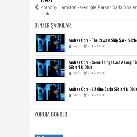
Next
Anthony Hamilton - Georgie Parker Şarkı Sözler
Dinle
BENZER ŞARKILAR
Andrea Corr - The Crystal Ship Şarkı Sözle
lyrics
2017/12/10
Andrea Corr - Some Things Last A Long Ti
Sözleri & Dinle
lyrics
2017/12/10
Andrea Corr - Lifeline Şarkı Sözleri & Dinl
lyrics
2017/12/10
YORUM GÖNDER