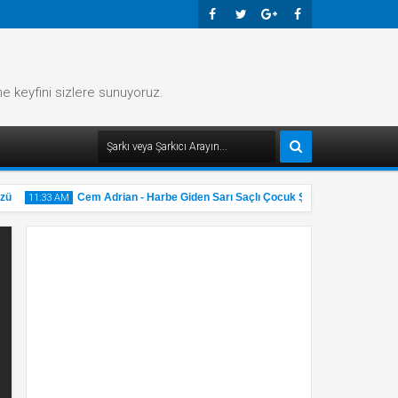
Faceb
Twitte
Googl
Faceb
Ook
R
E-
Ook
me keyfini sizlere sunuyoruz.
Plus
Cem Adrian - Harbe Giden Sarı Saçlı Çocuk Şarkı Sözü
11:33 AM
11:32 AM
31
31
May
Ma
2025
202