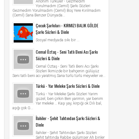
Anonim Türküler - Gezmedim
Yorulmadım (Cemil) Şarkı Sözleri
Gezmedim Yorulmadım (Cemil) Boş Yere Kırılmadım
(Cemil) Sana Benzer Dünyada...
Çocuk Şarkıları - KIRMIZI BALIK GÖLDE
Şarkı Sözleri & Dinle
Sosyal medyada sıkı bir ...
Cemal Öztaş - Seni Tatlı Beni Acı Şarkı
Sözleri & Dinle
Cemal Öztaş - Seni Tatlı Beni Acı Şarkı
Sözleri İkimizde bir bahçenin gülüyüz
Seni tatlı beni acı yaratmış Sana türlü türlü meyveler ve...
Türkü - Yar Meleke Şarkı Sözleri & Dinle
Türkü - Yar Meleke Şarkı Sözleri Yarim
güzel, ben çirkin Ben yarimin, yar benim
Yar meleke … Kaşı yay, kirpiği ok Dili bal,
aşığı çok G...
İlahiler - Şehit Tahtından Şarkı Sözleri &
Dinle
İlahiler - Şehit Tahtından Şarkı Sözleri
Şehit tahtında Rabbe gülümser Ah binler