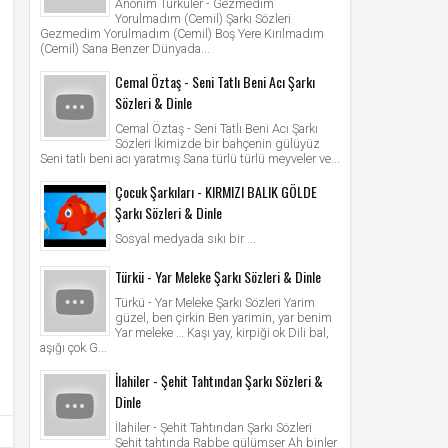
Anonim Türküler - Gezmedim
Yorulmadım (Cemil) Şarkı Sözleri
Gezmedim Yorulmadım (Cemil) Boş Yere Kırılmadım
(Cemil) Sana Benzer Dünyada...
Cemal Öztaş - Seni Tatlı Beni Acı Şarkı
Sözleri & Dinle
Cemal Öztaş - Seni Tatlı Beni Acı Şarkı
Sözleri İkimizde bir bahçenin gülüyüz
Seni tatlı beni acı yaratmış Sana türlü türlü meyveler ve...
Çocuk Şarkıları - KIRMIZI BALIK GÖLDE
Şarkı Sözleri & Dinle
Sosyal medyada sıkı bir ...
Türkü - Yar Meleke Şarkı Sözleri & Dinle
Türkü - Yar Meleke Şarkı Sözleri Yarim
güzel, ben çirkin Ben yarimin, yar benim
Yar meleke … Kaşı yay, kirpiği ok Dili bal,
aşığı çok G...
İlahiler - Şehit Tahtından Şarkı Sözleri &
Dinle
İlahiler - Şehit Tahtından Şarkı Sözleri
Şehit tahtında Rabbe gülümser Ah binler