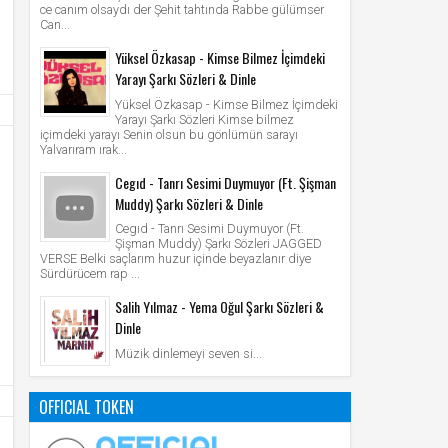
ce canım olsaydı der Şehit tahtında Rabbe gülümser
Can...
Yüksel Özkasap - Kimse Bilmez İçimdeki
Yarayı Şarkı Sözleri & Dinle
Yüksel Özkasap - Kimse Bilmez İçimdeki
Yarayı Şarkı Sözleri Kimse bilmez
içimdeki yarayı Senin olsun bu gönlümün sarayı
Yalvarıram ırak...
Cegıd - Tanrı Sesimi Duymuyor (Ft. Şişman
Muddy) Şarkı Sözleri & Dinle
Cegıd - Tanrı Sesimi Duymuyor (Ft.
Şişman Muddy) Şarkı Sözleri JAGGED
VERSE Belki saçlarım huzur içinde beyazlanır diye
Sürdürücem rap ...
Salih Yılmaz - Yema Oğul Şarkı Sözleri &
Dinle
Müzik dinlemeyi seven si...
OFFICIAL TOKEN