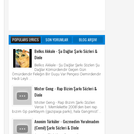
POPULARS LYRICS
SON YORUMLAR
BLOG ARŞIVI
Belkıs Akkale - Şu Dağlar Şarkı Sözleri &
Dinle
Belkıs Akkale - Şu Dağlar Şarkı Sözleri Şu
Dağlar Kömürdendir Geçen Gün
Ömürdendir Feleğin Bir Guşu Var Pençesi Demirdendir
Hadi Leyli ...
Mister Geng - Rap Bizim Şarkı Sözleri &
Dinle
Mister Geng - Rap Bizim Şarkı Sözleri
Verse 1: Memlekette 2008'den beri rap
bizim Gp parktayım (gazipaşa parkı), hala Gangmist'...
Anonim Türküler - Gezmedim Yorulmadım
(Cemil) Şarkı Sözleri & Dinle