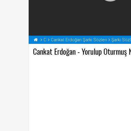
C
Cankat Erdoğan Şarkı Sözleri
Şarkı Sözl
Cankat Erdoğan - Yorulup Oturmuş N