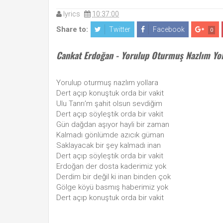
lyrics
10:37:00
Share to:
Twitter
Facebook
0
Cankat Erdoğan - Yorulup Oturmuş Nazlım Yoll
Yorulup oturmuş nazlım yollara
Dert açıp konuştuk orda bir vakit
Ulu Tanrı'm şahit olsun sevdiğim
Dert açıp söyleştik orda bir vakit
Gün dağdan aşıyor hayli bir zaman
Kalmadı gönlümde azıcık güman
Saklayacak bir şey kalmadı inan
Dert açıp söyleştik orda bir vakit
Erdoğan der dosta kaderimiz yok
Derdim bir değil ki inan binden çok
Gölge köyü basmış haberimiz yok
Dert açıp konuştuk orda bir vakit