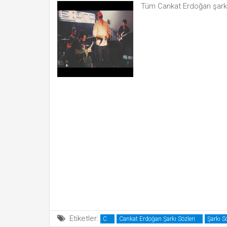
Tüm Cankat Erdoğan şarkı
Etiketler:
C
Cankat Erdoğan Şarkı Sözleri
Şarkı Sö