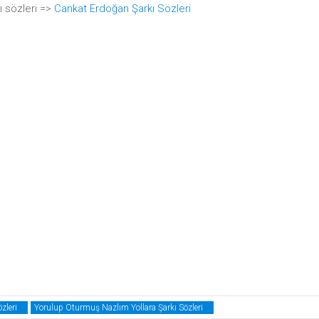
 sözleri =>
Cankat Erdoğan Şarkı Sözleri
zleri
Yorulup Oturmuş Nazlım Yollara Şarkı Sözleri