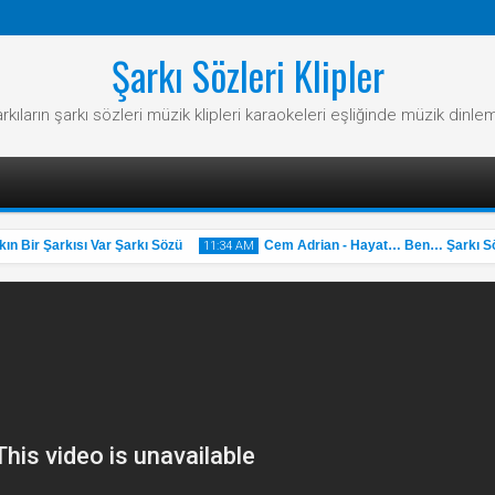
Şarkı Sözleri Klipler
rkıların şarkı sözleri müzik klipleri karaokeleri eşliğinde müzik dinle
 Bir Şarkısı Var Şarkı Sözü
Cem Adrian - Hayat… Ben… Şarkı Söz
11:34 AM
31
May
2025