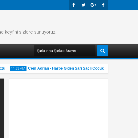
Faceb
Twitte
Googl
Faceb
Ook
R
E-
Ook
me keyfini sizlere sunuyoruz.
Plus
ü
Cem Adrian - Harbe Giden Sarı Saçlı Çocuk Şarkı Sözü
11:33 AM
11:32 A
31
31
May
M
2025
20