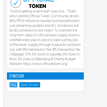
Tired of getting scammed? I was too… That’s
why I started Official Token. Community driven,
MULTIPLE Influencer backed and doxxed token!
Live streaming updates and ALL donations will
be documented on live Video! To maintain the
long-term value of official token supply, there is
a deflationary plan in place to take out tiny bits
of the token supply, through buybacks and burn
out, with 8% transaction fee. 8% transaction fee
| Slippage 10% 3% Goes to Liquidity 3% Goes to
Burn 2% Goes to Marketing & Charity Budget
Website: https://www.officialtoken.org/
ETIKETLER
Klip
Şarkı Sözleri