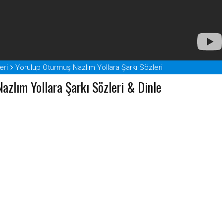
eri
Yorulup Oturmuş Nazlım Yollara Şarkı Sözleri
azlım Yollara Şarkı Sözleri & Dinle