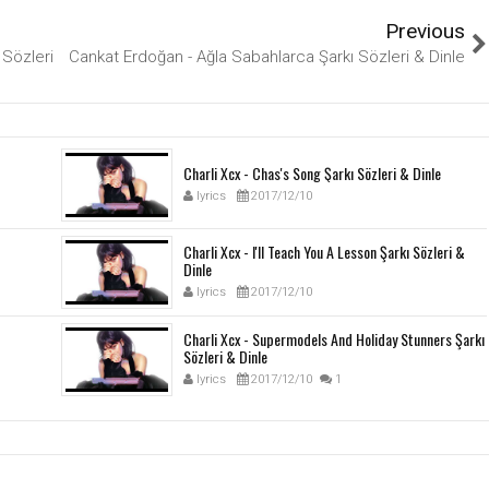
Previous
 Sözleri
Cankat Erdoğan - Ağla Sabahlarca Şarkı Sözleri & Dinle
Charli Xcx - Chas's Song Şarkı Sözleri & Dinle
lyrics
2017/12/10
Charli Xcx - I'll Teach You A Lesson Şarkı Sözleri &
Dinle
lyrics
2017/12/10
Charli Xcx - Supermodels And Holiday Stunners Şarkı
Sözleri & Dinle
lyrics
2017/12/10
1