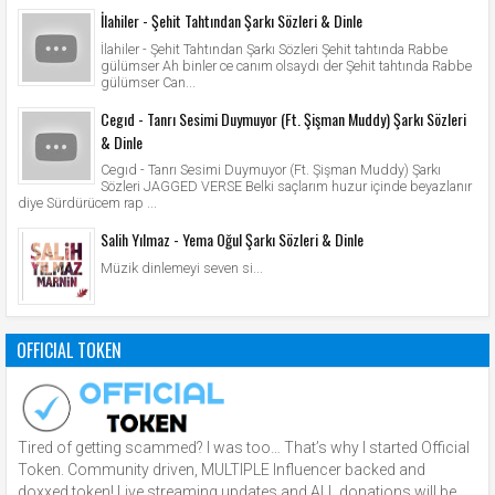
İlahiler - Şehit Tahtından Şarkı Sözleri & Dinle
İlahiler - Şehit Tahtından Şarkı Sözleri Şehit tahtında Rabbe
gülümser Ah binler ce canım olsaydı der Şehit tahtında Rabbe
gülümser Can...
Cegıd - Tanrı Sesimi Duymuyor (Ft. Şişman Muddy) Şarkı Sözleri
& Dinle
Cegıd - Tanrı Sesimi Duymuyor (Ft. Şişman Muddy) Şarkı
Sözleri JAGGED VERSE Belki saçlarım huzur içinde beyazlanır
diye Sürdürücem rap ...
Salih Yılmaz - Yema Oğul Şarkı Sözleri & Dinle
Müzik dinlemeyi seven si...
OFFICIAL TOKEN
Tired of getting scammed? I was too… That’s why I started Official
Token. Community driven, MULTIPLE Influencer backed and
doxxed token! Live streaming updates and ALL donations will be