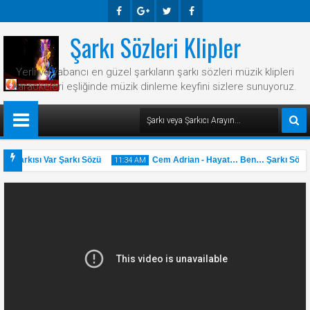
Şarkı Sözleri Klipler
Faceb
Googl
Twitte
Faceb
Ook
E-
R
Ook
Yerli ve yabancı en güzel şarkıların şarkı sözleri müzik klipleri
Plus
karaokeleri eşliğinde müzik dinleme keyfini sizlere sunuyoruz.
r Şarkısı Var Şarkı Sözü
Cem Adrian - Hayat… Ben… Şarkı Sözü
11:34 AM
31
May
2025