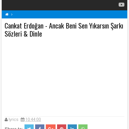
Cankat Erdoğan - Ancak Beni Sen Yıkarsın Şarkı
Ancak Beni Sen Yıkarsın Şarkı Sözleri
C
Cankat Erdoğan Şarkı Sözleri
Sözleri & Dinle
Şarkı Sözleri
lyrics
10:44:00