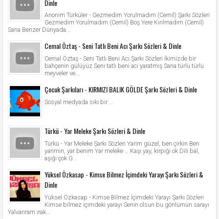
Dinle
Anonim Türküler - Gezmedim Yorulmadım (Cemil) Şarkı Sözleri
Gezmedim Yorulmadım (Cemil) Boş Yere Kırılmadım (Cemil)
Sana Benzer Dünyada...
Cemal Öztaş - Seni Tatlı Beni Acı Şarkı Sözleri & Dinle
Cemal Öztaş - Seni Tatlı Beni Acı Şarkı Sözleri İkimizde bir
bahçenin gülüyüz Seni tatlı beni acı yaratmış Sana türlü türlü
meyveler ve...
Çocuk Şarkıları - KIRMIZI BALIK GÖLDE Şarkı Sözleri & Dinle
Sosyal medyada sıkı bir ...
Türkü - Yar Meleke Şarkı Sözleri & Dinle
Türkü - Yar Meleke Şarkı Sözleri Yarim güzel, ben çirkin Ben
yarimin, yar benim Yar meleke … Kaşı yay, kirpiği ok Dili bal,
aşığı çok G...
Yüksel Özkasap - Kimse Bilmez İçimdeki Yarayı Şarkı Sözleri &
Dinle
Yüksel Özkasap - Kimse Bilmez İçimdeki Yarayı Şarkı Sözleri
Kimse bilmez içimdeki yarayı Senin olsun bu gönlümün sarayı
Yalvarıram ırak...