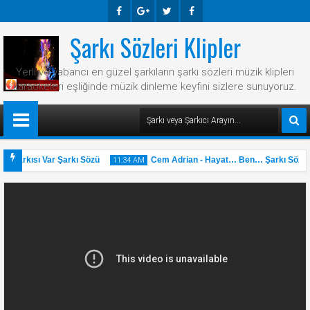
Şarkı Sözleri Klipler
Faceb
Googl
Twitte
Faceb
Ook
E-
R
Ook
Yerli ve yabancı en güzel şarkıların şarkı sözleri müzik klipleri
Plus
karaokeleri eşliğinde müzik dinleme keyfini sizlere sunuyoruz.
 Şarkısı Var Şarkı Sözü
Cem Adrian - Hayat… Ben… Şarkı Sözü
11:34 AM
31
May
2025