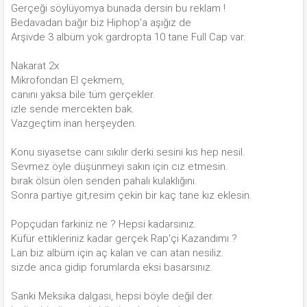
Gerçeği söylüyomya bunada dersin bu reklam !
Bedavadan bağır biz Hiphop'a aşığız de
Arşivde 3 albüm yok gardropta 10 tane Full Cap var.
Nakarat 2x
Mikrofondan El çekmem,
canını yaksa bile tüm gerçekler.
izle sende mercekten bak.
Vazgeçtim inan herşeyden.
Konu siyasetse canı sıkılır derki sesini kıs hep nesil.
Sevmez öyle düşünmeyi sakın için cız etmesin.
bırak ölsün ölen senden pahalı kulaklığını.
Sonra partiye git,resim çekin bir kaç tane kız eklesin.
Popçudan farkiniz ne ? Hepsi kadarsınız.
Küfür ettikleriniz kadar gerçek Rap'çi Kazandımı ?
Lan biz albüm için aç kalan ve can atan nesiliz.
sizde anca gidip forumlarda eksi basarsınız.
Sanki Meksika dalgası, hepsi böyle değil der.