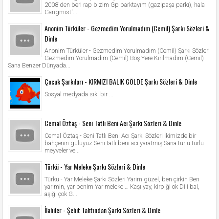
2008'den beri rap bizim Gp parktayım (gazipaşa parkı), hala
Gangmist'...
Anonim Türküler - Gezmedim Yorulmadım (Cemil) Şarkı Sözleri &
Dinle
Anonim Türküler - Gezmedim Yorulmadım (Cemil) Şarkı Sözleri
Gezmedim Yorulmadım (Cemil) Boş Yere Kırılmadım (Cemil)
Sana Benzer Dünyada...
Çocuk Şarkıları - KIRMIZI BALIK GÖLDE Şarkı Sözleri & Dinle
Sosyal medyada sıkı bir ...
Cemal Öztaş - Seni Tatlı Beni Acı Şarkı Sözleri & Dinle
Cemal Öztaş - Seni Tatlı Beni Acı Şarkı Sözleri İkimizde bir
bahçenin gülüyüz Seni tatlı beni acı yaratmış Sana türlü türlü
meyveler ve...
Türkü - Yar Meleke Şarkı Sözleri & Dinle
Türkü - Yar Meleke Şarkı Sözleri Yarim güzel, ben çirkin Ben
yarimin, yar benim Yar meleke … Kaşı yay, kirpiği ok Dili bal,
aşığı çok G...
İlahiler - Şehit Tahtından Şarkı Sözleri & Dinle