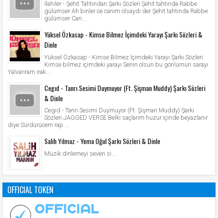
İlahiler - Şehit Tahtından Şarkı Sözleri Şehit tahtında Rabbe
gülümser Ah binler ce canım olsaydı der Şehit tahtında Rabbe
gülümser Can...
Yüksel Özkasap - Kimse Bilmez İçimdeki Yarayı Şarkı Sözleri &
Dinle
Yüksel Özkasap - Kimse Bilmez İçimdeki Yarayı Şarkı Sözleri
Kimse bilmez içimdeki yarayı Senin olsun bu gönlümün sarayı
Yalvarıram ırak...
Cegıd - Tanrı Sesimi Duymuyor (Ft. Şişman Muddy) Şarkı Sözleri
& Dinle
Cegıd - Tanrı Sesimi Duymuyor (Ft. Şişman Muddy) Şarkı
Sözleri JAGGED VERSE Belki saçlarım huzur içinde beyazlanır
diye Sürdürücem rap ...
Salih Yılmaz - Yema Oğul Şarkı Sözleri & Dinle
Müzik dinlemeyi seven si...
OFFICIAL TOKEN