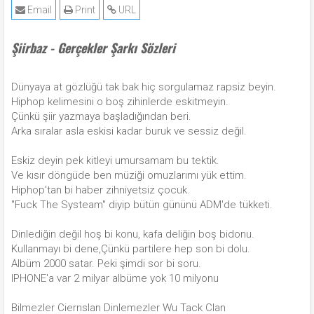
Email
Print
URL
Şiirbaz - Gerçekler Şarkı Sözleri
Dünyaya at gözlüğü tak bak hiç sorgulamaz rapsiz beyin.
Hiphop kelimesini o boş zihinlerde eskitmeyin.
Çünkü şiir yazmaya başladığından beri.
Arka sıralar asla eskisi kadar buruk ve sessiz değil.
Eskiz deyin pek kitleyi umursamam bu tektik.
Ve kısır döngüde ben müziği omuzlarımı yük ettim.
Hiphop'tan bi haber zihniyetsiz çocuk.
''Fuck The Systeam'' diyip bütün gününü ADM'de tükketi.
Dinlediğin değil hoş bi konu, kafa deliğin boş bidonu.
Kullanmayı bi dene,Çünkü partilere hep son bi dolu.
Albüm 2000 satar. Peki şimdi sor bi soru.
IPHONE'a var 2 milyar albüme yok 10 milyonu
Bilmezler Ciernslan Dinlemezler Wu Tack Clan