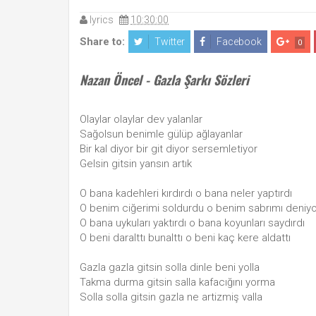
lyrics
10:30:00
Share to:
Twitter
Facebook
0
Nazan Öncel - Gazla Şarkı Sözleri
Olaylar olaylar dev yalanlar
Sağolsun benimle gülüp ağlayanlar
Bir kal diyor bir git diyor sersemletiyor
Gelsin gitsin yansın artık
O bana kadehleri kırdırdı o bana neler yaptırdı
O benim ciğerimi soldurdu o benim sabrımı deniy
O bana uykuları yaktırdı o bana koyunları saydırdı
O beni daralttı bunalttı o beni kaç kere aldattı
Gazla gazla gitsin solla dinle beni yolla
Takma durma gitsin salla kafacığını yorma
Solla solla gitsin gazla ne artizmiş valla