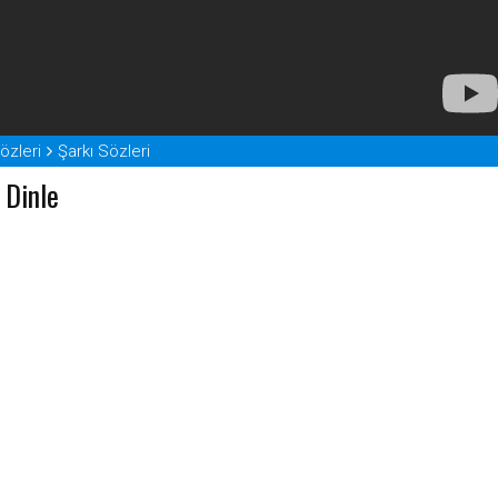
özleri
Şarkı Sözleri
 Dinle