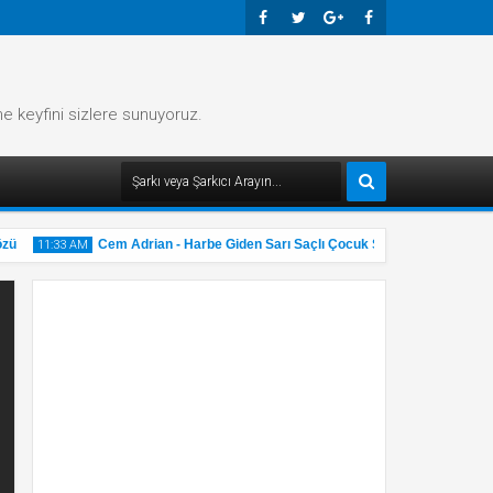
Faceb
Twitte
Googl
Faceb
Ook
R
E-
Ook
me keyfini sizlere sunuyoruz.
Plus
ü
Cem Adrian - Harbe Giden Sarı Saçlı Çocuk Şarkı Sözü
11:33 AM
11:32 A
31
31
May
M
2025
2