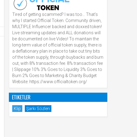
Tired of getting scammed? I was too… That’s
why I started Official Token. Community driven,
MULTIPLE Influencer backed and doxxed token!
Live streaming updates and ALL donations will
be documented on live Video! To maintain the
long-term value of official token supply, there is
a deflationary plan in place to take out tiny bits
of the token supply, through buybacks and burn
out, with 8% transaction fee. 8% transaction fee
| Slippage 10% 3% Goes to Liquidity 3% Goes to
Burn 2% Goes to Marketing & Charity Budget
Website: https://www.officialtoken.org/
ETIKETLER
Klip
Şarkı Sözleri