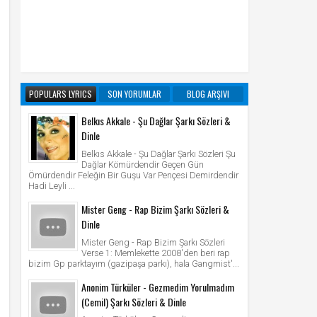
POPULARS LYRICS
SON YORUMLAR
BLOG ARŞIVI
Belkıs Akkale - Şu Dağlar Şarkı Sözleri &
Dinle
Belkıs Akkale - Şu Dağlar Şarkı Sözleri Şu
Dağlar Kömürdendir Geçen Gün
Ömürdendir Feleğin Bir Guşu Var Pençesi Demirdendir
Hadi Leyli ...
Mister Geng - Rap Bizim Şarkı Sözleri &
Dinle
Mister Geng - Rap Bizim Şarkı Sözleri
Verse 1: Memlekette 2008'den beri rap
bizim Gp parktayım (gazipaşa parkı), hala Gangmist'...
Anonim Türküler - Gezmedim Yorulmadım
(Cemil) Şarkı Sözleri & Dinle