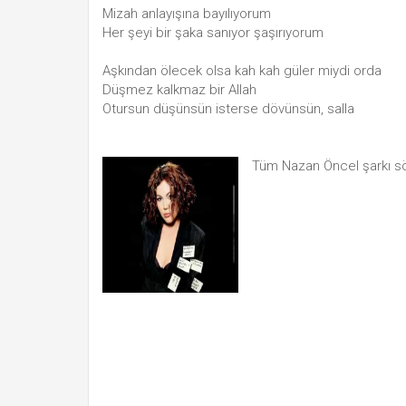
Mizah anlayışına bayılıyorum
Her şeyi bir şaka sanıyor şaşırıyorum
Aşkından ölecek olsa kah kah güler miydi orda
Düşmez kalkmaz bir Allah
Otursun düşünsün isterse dövünsün, salla
Tüm Nazan Öncel şarkı sö