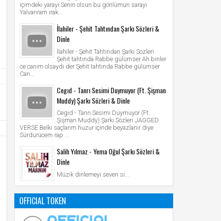
içimdeki yarayı Senin olsun bu gönlümün sarayı
Yalvarıram ırak...
İlahiler - Şehit Tahtından Şarkı Sözleri &
Dinle
İlahiler - Şehit Tahtından Şarkı Sözleri
Şehit tahtında Rabbe gülümser Ah binler
ce canım olsaydı der Şehit tahtında Rabbe gülümser
Can...
Cegıd - Tanrı Sesimi Duymuyor (Ft. Şişman
Muddy) Şarkı Sözleri & Dinle
Cegıd - Tanrı Sesimi Duymuyor (Ft.
Şişman Muddy) Şarkı Sözleri JAGGED
VERSE Belki saçlarım huzur içinde beyazlanır diye
Sürdürücem rap ...
Salih Yılmaz - Yema Oğul Şarkı Sözleri &
Dinle
Müzik dinlemeyi seven si...
OFFICIAL TOKEN