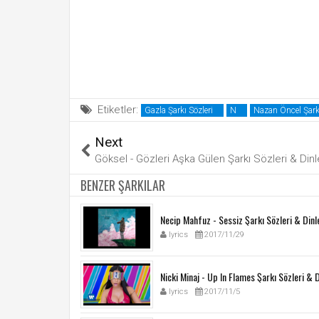
Etiketler:
Gazla Şarkı Sözleri
N
Nazan Öncel Şarkı
Next
Göksel - Gözleri Aşka Gülen Şarkı Sözleri & Dinl
BENZER ŞARKILAR
Necip Mahfuz - Sessiz Şarkı Sözleri & Dinl
lyrics
2017/11/29
Nicki Minaj - Up In Flames Şarkı Sözleri & D
lyrics
2017/11/5