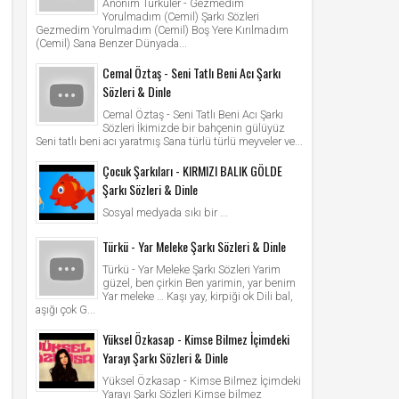
Anonim Türküler - Gezmedim
Yorulmadım (Cemil) Şarkı Sözleri
Gezmedim Yorulmadım (Cemil) Boş Yere Kırılmadım
(Cemil) Sana Benzer Dünyada...
Cemal Öztaş - Seni Tatlı Beni Acı Şarkı
Sözleri & Dinle
Cemal Öztaş - Seni Tatlı Beni Acı Şarkı
Sözleri İkimizde bir bahçenin gülüyüz
Seni tatlı beni acı yaratmış Sana türlü türlü meyveler ve...
Çocuk Şarkıları - KIRMIZI BALIK GÖLDE
Şarkı Sözleri & Dinle
Sosyal medyada sıkı bir ...
Türkü - Yar Meleke Şarkı Sözleri & Dinle
Türkü - Yar Meleke Şarkı Sözleri Yarim
güzel, ben çirkin Ben yarimin, yar benim
Yar meleke … Kaşı yay, kirpiği ok Dili bal,
aşığı çok G...
Yüksel Özkasap - Kimse Bilmez İçimdeki
Yarayı Şarkı Sözleri & Dinle
Yüksel Özkasap - Kimse Bilmez İçimdeki
Yarayı Şarkı Sözleri Kimse bilmez