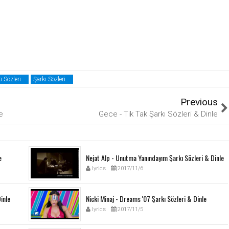
 Sözleri
Şarkı Sözleri
Previous
e
Gece - Tik Tak Şarkı Sözleri & Dinle
e
Nejat Alp - Unutma Yanındayım Şarkı Sözleri & Dinle
lyrics
2017/11/6
inle
Nicki Minaj - Dreams '07 Şarkı Sözleri & Dinle
lyrics
2017/11/5