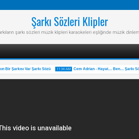
Şarkı Sözleri Klipler
rkıların şarkı sözleri müzik klipleri karaokeleri eşliğinde müzik dinle
 Bir Şarkısı Var Şarkı Sözü
Cem Adrian - Hayat… Ben… Şarkı Söz
11:34 AM
31
May
2025