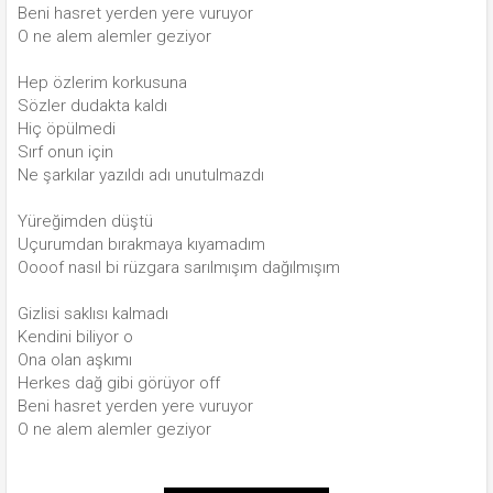
Beni hasret yerden yere vuruyor
O ne alem alemler geziyor
Hep özlerim korkusuna
Sözler dudakta kaldı
Hiç öpülmedi
Sırf onun için
Ne şarkılar yazıldı adı unutulmazdı
Yüreğimden düştü
Uçurumdan bırakmaya kıyamadım
Oooof nasıl bi rüzgara sarılmışım dağılmışım
Gizlisi saklısı kalmadı
Kendini biliyor o
Ona olan aşkımı
Herkes dağ gibi görüyor off
Beni hasret yerden yere vuruyor
O ne alem alemler geziyor