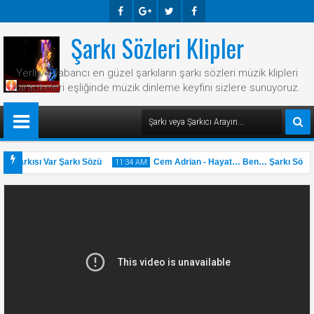
Şarkı Sözleri Klipler
Faceb
Googl
Twitte
Faceb
Ook
E-
R
Ook
Yerli ve yabancı en güzel şarkıların şarkı sözleri müzik klipleri
Plus
karaokeleri eşliğinde müzik dinleme keyfini sizlere sunuyoruz.
r Şarkısı Var Şarkı Sözü
Cem Adrian - Hayat… Ben… Şarkı Sözü
11:34 AM
31
May
2025