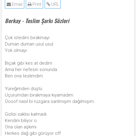
Email
Print
URL
Berkay - Teslim Şarkı Sözleri
Çok istedim bırakmayı
Duman duman usul usul
Yok olmayı
Bıçak gibi kes at dedim
Ama her nefesin sonunda
Ben ona teslimdim
Yüreğimden düştü
Uçurumdan bırakmaya kıyamadım
Oooof nasıl bi rüzgara sarılmışım dağılmışım
Gizlisi saklısı kalmadı
Kendini biliyor o
Ona olan aşkımı
Herkes dağ gibi görüyor off