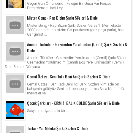
Geçen Gün Ömürdendir Feleğin Bir Guşu Var Pençesi
Demirdendir Hadi Leyli ...
Mister Geng - Rap Bizim Şarkı Sözleri & Dinle
Mister Geng - Rap Bizim Şarkı Sözleri Verse 1: Memlekette
2008'den beri rap bizim Gp parktayım (gazipaşa parkı), hala
Gangmist'...
Anonim Türküler - Gezmedim Yorulmadım (Cemil) Şarkı Sözleri &
Dinle
Anonim Türküler - Gezmedim Yorulmadım (Cemil) Şarkı Sözleri
Gezmedim Yorulmadım (Cemil) Boş Yere Kırılmadım (Cemil)
Sana Benzer Dünyada...
Cemal Öztaş - Seni Tatlı Beni Acı Şarkı Sözleri & Dinle
Cemal Öztaş - Seni Tatlı Beni Acı Şarkı Sözleri İkimizde bir
bahçenin gülüyüz Seni tatlı beni acı yaratmış Sana türlü türlü
meyveler ve...
Çocuk Şarkıları - KIRMIZI BALIK GÖLDE Şarkı Sözleri & Dinle
Sosyal medyada sıkı bir ...
Türkü - Yar Meleke Şarkı Sözleri & Dinle