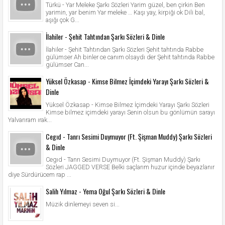
Türkü - Yar Meleke Şarkı Sözleri Yarim güzel, ben çirkin Ben
yarimin, yar benim Yar meleke … Kaşı yay, kirpiği ok Dili bal,
aşığı çok G...
İlahiler - Şehit Tahtından Şarkı Sözleri & Dinle
İlahiler - Şehit Tahtından Şarkı Sözleri Şehit tahtında Rabbe
gülümser Ah binler ce canım olsaydı der Şehit tahtında Rabbe
gülümser Can...
Yüksel Özkasap - Kimse Bilmez İçimdeki Yarayı Şarkı Sözleri &
Dinle
Yüksel Özkasap - Kimse Bilmez İçimdeki Yarayı Şarkı Sözleri
Kimse bilmez içimdeki yarayı Senin olsun bu gönlümün sarayı
Yalvarıram ırak...
Cegıd - Tanrı Sesimi Duymuyor (Ft. Şişman Muddy) Şarkı Sözleri
& Dinle
Cegıd - Tanrı Sesimi Duymuyor (Ft. Şişman Muddy) Şarkı
Sözleri JAGGED VERSE Belki saçlarım huzur içinde beyazlanır
diye Sürdürücem rap ...
Salih Yılmaz - Yema Oğul Şarkı Sözleri & Dinle
Müzik dinlemeyi seven si...