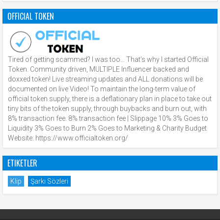
OFFICIAL TOKEN
Tired of getting scammed? I was too… That’s why I started Official
Token. Community driven, MULTIPLE Influencer backed and
doxxed token! Live streaming updates and ALL donations will be
documented on live Video! To maintain the long-term value of
official token supply, there is a deflationary plan in place to take out
tiny bits of the token supply, through buybacks and burn out, with
8% transaction fee. 8% transaction fee | Slippage 10% 3% Goes to
Liquidity 3% Goes to Burn 2% Goes to Marketing & Charity Budget
Website: https://www.officialtoken.org/
ETIKETLER
Klip
Şarkı Sözleri