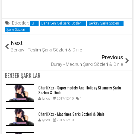
Etiketler:
B
Bana Sen Gel Şarkı Sözleri
Berkay Şarkı Sözleri
Şarkı Sözleri
Next
Berkay - Teslim Şarkı Sözleri & Dinle
Previous
Buray - Mecnun Şarkı Sözleri & Dinle
BENZER ŞARKILAR
Charli Xcx - Supermodels And Holiday Stunners Şarkı
Sözleri & Dinle
lyrics
2017/12/10
1
Charli Xcx - Machines Şarkı Sözleri & Dinle
lyrics
2017/12/10