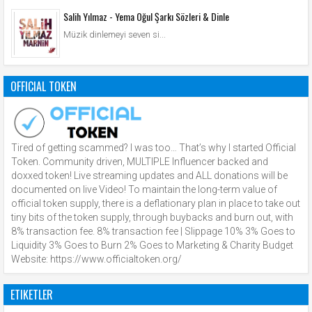
Salih Yılmaz - Yema Oğul Şarkı Sözleri & Dinle
Müzik dinlemeyi seven si...
OFFICIAL TOKEN
Tired of getting scammed? I was too… That’s why I started Official
Token. Community driven, MULTIPLE Influencer backed and
doxxed token! Live streaming updates and ALL donations will be
documented on live Video! To maintain the long-term value of
official token supply, there is a deflationary plan in place to take out
tiny bits of the token supply, through buybacks and burn out, with
8% transaction fee. 8% transaction fee | Slippage 10% 3% Goes to
Liquidity 3% Goes to Burn 2% Goes to Marketing & Charity Budget
Website: https://www.officialtoken.org/
ETIKETLER