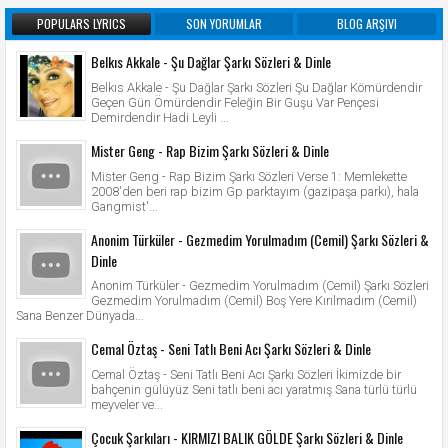
POPULARS LYRICS
SON YORUMLAR
BLOG ARŞIVI
Belkıs Akkale - Şu Dağlar Şarkı Sözleri & Dinle
Belkıs Akkale - Şu Dağlar Şarkı Sözleri Şu Dağlar Kömürdendir
Geçen Gün Ömürdendir Feleğin Bir Guşu Var Pençesi
Demirdendir Hadi Leyli ...
Mister Geng - Rap Bizim Şarkı Sözleri & Dinle
Mister Geng - Rap Bizim Şarkı Sözleri Verse 1: Memlekette
2008'den beri rap bizim Gp parktayım (gazipaşa parkı), hala
Gangmist'...
Anonim Türküler - Gezmedim Yorulmadım (Cemil) Şarkı Sözleri &
Dinle
Anonim Türküler - Gezmedim Yorulmadım (Cemil) Şarkı Sözleri
Gezmedim Yorulmadım (Cemil) Boş Yere Kırılmadım (Cemil)
Sana Benzer Dünyada...
Cemal Öztaş - Seni Tatlı Beni Acı Şarkı Sözleri & Dinle
Cemal Öztaş - Seni Tatlı Beni Acı Şarkı Sözleri İkimizde bir
bahçenin gülüyüz Seni tatlı beni acı yaratmış Sana türlü türlü
meyveler ve...
Çocuk Şarkıları - KIRMIZI BALIK GÖLDE Şarkı Sözleri & Dinle