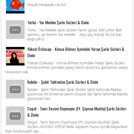
Sosyal medyada sıkı bir ...
Türkü - Yar Meleke Şarkı Sözleri & Dinle
Türkü - Yar Meleke Şarkı Sözleri Yarim güzel, ben çirkin Ben
yarimin, yar benim Yar meleke … Kaşı yay, kirpiği ok Dili bal,
aşığı çok G...
Yüksel Özkasap - Kimse Bilmez İçimdeki Yarayı Şarkı Sözleri &
Dinle
Yüksel Özkasap - Kimse Bilmez İçimdeki Yarayı Şarkı Sözleri
Kimse bilmez içimdeki yarayı Senin olsun bu gönlümün sarayı
Yalvarıram ırak...
İlahiler - Şehit Tahtından Şarkı Sözleri & Dinle
İlahiler - Şehit Tahtından Şarkı Sözleri Şehit tahtında Rabbe
gülümser Ah binler ce canım olsaydı der Şehit tahtında Rabbe
gülümser Can...
Cegıd - Tanrı Sesimi Duymuyor (Ft. Şişman Muddy) Şarkı Sözleri
& Dinle
Cegıd - Tanrı Sesimi Duymuyor (Ft. Şişman Muddy) Şarkı
Sözleri JAGGED VERSE Belki saçlarım huzur içinde beyazlanır
diye Sürdürücem rap ...