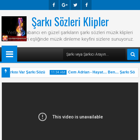
Şarkı Sözleri Klipler
Faceb
Googl
Twitte
Faceb
Ook
E-
R
Ook
Yerli ve yabancı en güzel şarkıların şarkı sözleri müzik klipleri
Plus
karaokeleri eşliğinde müzik dinleme keyfini sizlere sunuyoruz.
r Şarkısı Var Şarkı Sözü
Cem Adrian - Hayat… Ben… Şarkı Sözü
11:34 AM
31
May
2025