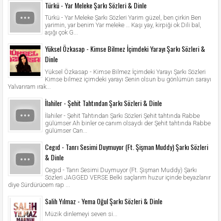
Türkü - Yar Meleke Şarkı Sözleri & Dinle
Türkü - Yar Meleke Şarkı Sözleri Yarim güzel, ben çirkin Ben
yarimin, yar benim Yar meleke … Kaşı yay, kirpiği ok Dili bal,
aşığı çok G...
Yüksel Özkasap - Kimse Bilmez İçimdeki Yarayı Şarkı Sözleri &
Dinle
Yüksel Özkasap - Kimse Bilmez İçimdeki Yarayı Şarkı Sözleri
Kimse bilmez içimdeki yarayı Senin olsun bu gönlümün sarayı
Yalvarıram ırak...
İlahiler - Şehit Tahtından Şarkı Sözleri & Dinle
İlahiler - Şehit Tahtından Şarkı Sözleri Şehit tahtında Rabbe
gülümser Ah binler ce canım olsaydı der Şehit tahtında Rabbe
gülümser Can...
Cegıd - Tanrı Sesimi Duymuyor (Ft. Şişman Muddy) Şarkı Sözleri
& Dinle
Cegıd - Tanrı Sesimi Duymuyor (Ft. Şişman Muddy) Şarkı
Sözleri JAGGED VERSE Belki saçlarım huzur içinde beyazlanır
diye Sürdürücem rap ...
Salih Yılmaz - Yema Oğul Şarkı Sözleri & Dinle
Müzik dinlemeyi seven si...