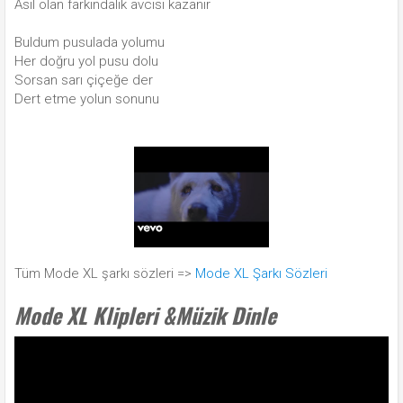
Asıl olan farkındalık avcısı kazanır
Buldum pusulada yolumu
Her doğru yol pusu dolu
Sorsan sarı çiçeğe der
Dert etme yolun sonunu
Tüm Mode XL şarkı sözleri =>
Mode XL Şarkı Sözleri
Mode XL Klipleri &Müzik Dinle