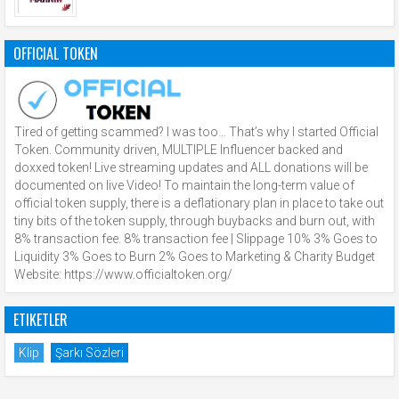
OFFICIAL TOKEN
Tired of getting scammed? I was too… That’s why I started Official
Token. Community driven, MULTIPLE Influencer backed and
doxxed token! Live streaming updates and ALL donations will be
documented on live Video! To maintain the long-term value of
official token supply, there is a deflationary plan in place to take out
tiny bits of the token supply, through buybacks and burn out, with
8% transaction fee. 8% transaction fee | Slippage 10% 3% Goes to
Liquidity 3% Goes to Burn 2% Goes to Marketing & Charity Budget
Website: https://www.officialtoken.org/
ETIKETLER
Klip
Şarkı Sözleri