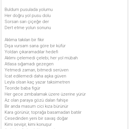
Buldum pusulada yolumu
Her doğru yol pusu dolu
Sorsan sarı çiçeğe der
Dert etme yolun sonunu
Aklıma takılan bir fikir
Dışa vursam sana göre bir küfür
Yoldan çıkaramadılar hedefi
Aklımı çelemedi çelebi, her yol mübah
Atlasa sığamadı gezegen
Yetmedi zaman, bitmedi serüven
İcat edilemedi daha aşka güven
Leyla olsan kaç yazar taksimetren
Teoride baba figür
Her gece zımbalamak üzere üzerine yürür
Az olan paraya gözü dalan fahişe
Bir anda masum cici kıza bürünür
Kara görünür, toprağa basamadan batılır
Cesedinden yeni bir savaş doğar
Kimi sevişir, kimi konuşur