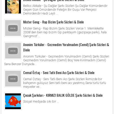
Belkıs Akkale - Şu Dağlar Şarkı Sözleri Şu Dağlar Kömürdendir
Geçen Gün Ömürdendir Feleğin Bir Guşu Var Pençesi
Demirdendir Hadi Leyli ...
Mister Geng - Rap Bizim Şarkı Sözleri & Dinle
Mister Geng - Rap Bizim Şarkı Sözleri Verse 1: Memlekette
2008'den beri rap bizim Gp parktayım (gazipaşa parkı), hala
Gangmist'...
Anonim Türküler - Gezmedim Yorulmadım (Cemil) Şarkı Sözleri &
Dinle
Anonim Türküler - Gezmedim Yorulmadım (Cemil) Şarkı Sözleri
Gezmedim Yorulmadım (Cemil) Boş Yere Kırılmadım (Cemil)
Sana Benzer Dünyada...
Cemal Öztaş - Seni Tatlı Beni Acı Şarkı Sözleri & Dinle
Cemal Öztaş - Seni Tatlı Beni Acı Şarkı Sözleri İkimizde bir
bahçenin gülüyüz Seni tatlı beni acı yaratmış Sana türlü türlü
meyveler ve...
Çocuk Şarkıları - KIRMIZI BALIK GÖLDE Şarkı Sözleri & Dinle
Sosyal medyada sıkı bir ...