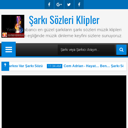
Şarkı Sözleri Klipler
Faceb
Googl
Twitte
Faceb
Ook
E-
R
Ook
Yerli ve yabancı en güzel şarkıların şarkı sözleri müzik klipleri
Plus
karaokeleri eşliğinde müzik dinleme keyfini sizlere sunuyoruz.
r Şarkısı Var Şarkı Sözü
Cem Adrian - Hayat… Ben… Şarkı Sözü
11:34 AM
31
May
2025