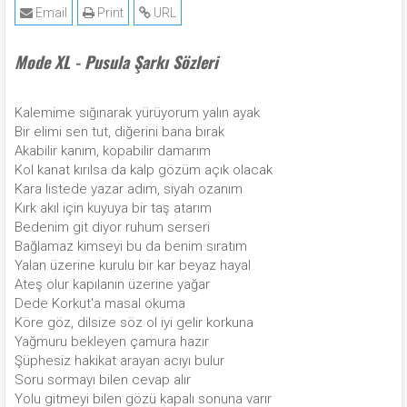
Email
Print
URL
Mode XL - Pusula Şarkı Sözleri
Kalemime sığınarak yürüyorum yalın ayak
Bir elimi sen tut, diğerini bana bırak
Akabilir kanım, kopabilir damarım
Kol kanat kırılsa da kalp gözüm açık olacak
Kara listede yazar adım, siyah ozanım
Kırk akıl için kuyuya bir taş atarım
Bedenim git diyor ruhum serseri
Bağlamaz kimseyi bu da benim sıratım
Yalan üzerine kurulu bir kar beyaz hayal
Ateş olur kapılanın üzerine yağar
Dede Korkut'a masal okuma
Köre göz, dilsize söz ol iyi gelir korkuna
Yağmuru bekleyen çamura hazır
Şüphesiz hakikat arayan acıyı bulur
Soru sormayı bilen cevap alır
Yolu gitmeyi bilen gözü kapalı sonuna varır