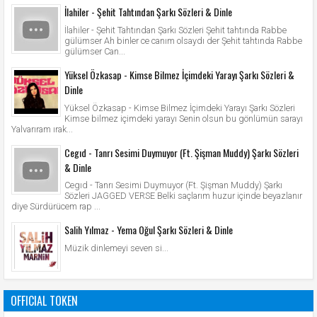
İlahiler - Şehit Tahtından Şarkı Sözleri & Dinle
İlahiler - Şehit Tahtından Şarkı Sözleri Şehit tahtında Rabbe
gülümser Ah binler ce canım olsaydı der Şehit tahtında Rabbe
gülümser Can...
Yüksel Özkasap - Kimse Bilmez İçimdeki Yarayı Şarkı Sözleri &
Dinle
Yüksel Özkasap - Kimse Bilmez İçimdeki Yarayı Şarkı Sözleri
Kimse bilmez içimdeki yarayı Senin olsun bu gönlümün sarayı
Yalvarıram ırak...
Cegıd - Tanrı Sesimi Duymuyor (Ft. Şişman Muddy) Şarkı Sözleri
& Dinle
Cegıd - Tanrı Sesimi Duymuyor (Ft. Şişman Muddy) Şarkı
Sözleri JAGGED VERSE Belki saçlarım huzur içinde beyazlanır
diye Sürdürücem rap ...
Salih Yılmaz - Yema Oğul Şarkı Sözleri & Dinle
Müzik dinlemeyi seven si...
OFFICIAL TOKEN