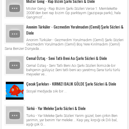
Mister Geng - Rap Bizim Şarkı Sözleri & Dinle
Mister Geng - Rap Bizim Şarkı Sözleri Verse 1: Memlekette
2008'den beri rap bizim Gp parktayım (gazipaşa parkı), hala
Gangmist'...
Anonim Türküler - Gezmedim Yorulmadım (Cemil) Şarkı Sözleri &
Dinle
Anonim Türküler - Gezmedim Yorulmadım (Cemil) Şarkı Sözleri
Gezmedim Yorulmadım (Cemil) Boş Yere Kırılmadım (Cemil)
Sana Benzer Dünyada...
Cemal Öztaş - Seni Tatlı Beni Acı Şarkı Sözleri & Dinle
Cemal Öztaş - Seni Tatlı Beni Acı Şarkı Sözleri İkimizde bir
bahçenin gülüyüz Seni tatlı beni acı yaratmış Sana türlü türlü
meyveler ve...
Çocuk Şarkıları - KIRMIZI BALIK GÖLDE Şarkı Sözleri & Dinle
Sosyal medyada sıkı bir ...
Türkü - Yar Meleke Şarkı Sözleri & Dinle
Türkü - Yar Meleke Şarkı Sözleri Yarim güzel, ben çirkin Ben
yarimin, yar benim Yar meleke … Kaşı yay, kirpiği ok Dili bal,
aşığı çok G...