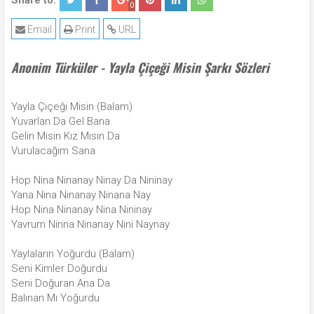
Share to:
0
Email
Print
URL
Anonim Türküler - Yayla Çiçeği Misin Şarkı Sözleri
Yayla Çiçeği Misin (Balam)
Yuvarlan Da Gel Bana
Gelin Misin Kız Mısın Da
Vurulacağım Sana
Hop Nina Ninanay Ninay Da Nininay
Yana Nina Ninanay Ninana Nay
Hop Nina Ninanay Nina Nininay
Yavrum Ninna Ninanay Nini Naynay
Yaylaların Yoğurdu (Balam)
Seni Kimler Doğurdu
Seni Doğuran Ana Da
Balınan Mı Yoğurdu