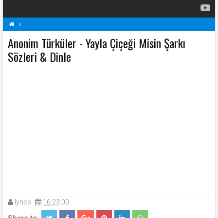
Anonim Türküler - Yayla Çiçeği Misin Şarkı
A
Anonim Türküler Şarkı Sözleri
Şarkı Sözleri
Sözleri & Dinle
Yayla Çiçeği Misin Şarkı Sözleri
lyrics
16:23:00