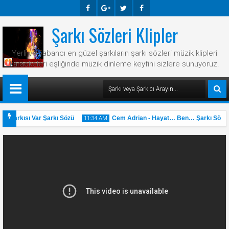
Şarkı Sözleri Klipler
Faceb
Googl
Twitte
Faceb
Ook
E-
R
Ook
Yerli ve yabancı en güzel şarkıların şarkı sözleri müzik klipleri
Plus
karaokeleri eşliğinde müzik dinleme keyfini sizlere sunuyoruz.
r Şarkısı Var Şarkı Sözü
Cem Adrian - Hayat… Ben… Şarkı Sözü
11:34 AM
31
May
2025