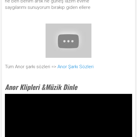
ne ben benim artık ne güneş lazım evime
saygılarımı sunuyorum bırakıp giden ellere
Tüm Anor şarkı sözleri =>
Anor Şarkı Sözleri
Anor Klipleri &Müzik Dinle