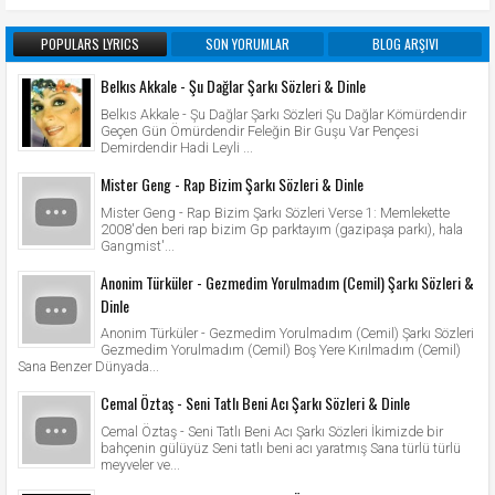
POPULARS LYRICS
SON YORUMLAR
BLOG ARŞIVI
Belkıs Akkale - Şu Dağlar Şarkı Sözleri & Dinle
Belkıs Akkale - Şu Dağlar Şarkı Sözleri Şu Dağlar Kömürdendir
Geçen Gün Ömürdendir Feleğin Bir Guşu Var Pençesi
Demirdendir Hadi Leyli ...
Mister Geng - Rap Bizim Şarkı Sözleri & Dinle
Mister Geng - Rap Bizim Şarkı Sözleri Verse 1: Memlekette
2008'den beri rap bizim Gp parktayım (gazipaşa parkı), hala
Gangmist'...
Anonim Türküler - Gezmedim Yorulmadım (Cemil) Şarkı Sözleri &
Dinle
Anonim Türküler - Gezmedim Yorulmadım (Cemil) Şarkı Sözleri
Gezmedim Yorulmadım (Cemil) Boş Yere Kırılmadım (Cemil)
Sana Benzer Dünyada...
Cemal Öztaş - Seni Tatlı Beni Acı Şarkı Sözleri & Dinle
Cemal Öztaş - Seni Tatlı Beni Acı Şarkı Sözleri İkimizde bir
bahçenin gülüyüz Seni tatlı beni acı yaratmış Sana türlü türlü
meyveler ve...