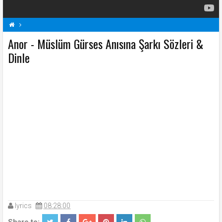
Anor - Müslüm Gürses Anısına Şarkı Sözleri &
A
Anor Şarkı Sözleri
Müslüm Gürses Anısına Şarkı Sözleri
Şarkı Sözleri
Dinle
lyrics
08:28:00