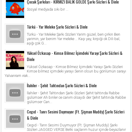
Çocuk Şarkıları - KIRMIZI BALIK GÖLDE Şarkı Sözleri & Dinle
Sosyal medyada sıkı bir ...
Türkü - Yar Meleke Şarkı Sözleri & Dinle
Türkü - Yar Meleke Şarkı Sözleri Yarim güzel, ben çirkin Ben
yarimin, yar benim Yar meleke … Kaşı yay, kirpiği ok Dili bal,
aşığı çok G...
Yüksel Özkasap - Kimse Bilmez İçimdeki Yarayı Şarkı Sözleri &
Dinle
Yüksel Özkasap - Kimse Bilmez İçimdeki Yarayı Şarkı Sözleri
Kimse bilmez içimdeki yarayı Senin olsun bu gönlümün sarayı
Yalvarıram ırak...
İlahiler - Şehit Tahtından Şarkı Sözleri & Dinle
İlahiler - Şehit Tahtından Şarkı Sözleri Şehit tahtında Rabbe
gülümser Ah binler ce canım olsaydı der Şehit tahtında Rabbe
gülümser Can...
Cegıd - Tanrı Sesimi Duymuyor (Ft. Şişman Muddy) Şarkı Sözleri
& Dinle
Cegıd - Tanrı Sesimi Duymuyor (Ft. Şişman Muddy) Şarkı
Sözleri JAGGED VERSE Belki saçlarım huzur içinde beyazlanır