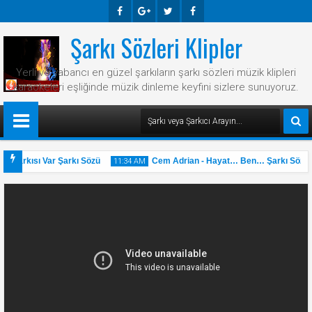
Şarkı Sözleri Klipler
Faceb
Googl
Twitte
Faceb
Ook
E-
R
Ook
Yerli ve yabancı en güzel şarkıların şarkı sözleri müzik klipleri
Plus
karaokeleri eşliğinde müzik dinleme keyfini sizlere sunuyoruz.
 Şarkısı Var Şarkı Sözü
Cem Adrian - Hayat… Ben… Şarkı Sözü
11:34 AM
31
May
2025