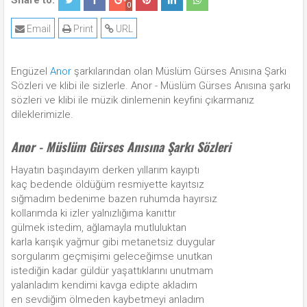
Share to:
0
Email
Print
URL
Engüzel
Anor
şarkılarından olan Müslüm Gürses Anısına Şarkı
Sözleri ve klibi ile sizlerle. Anor - Müslüm Gürses Anısına şarkı
sözleri ve klibi ile müzik dinlemenin keyfini çıkarmanız
dileklerimizle.
Anor - Müslüm Gürses Anısına Şarkı Sözleri
Hayatın başındayım derken yıllarım kayıptı
kaç bedende öldüğüm resmiyette kayıtsız
sığmadım bedenime bazen ruhumda hayırsız
kollarımda ki izler yalnızlığıma kanıttır
gülmek istedim, ağlamayla mutluluktan
karla karışık yağmur gibi metanetsiz duygular
sorgularım geçmişimi geleceğimse unutkan
istediğin kadar güldür yaşattıklarını unutmam
yalanladım kendimi kavga edipte akladım
en sevdiğim ölmeden kaybetmeyi anladım