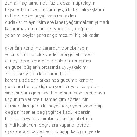
zaman ilaç tamamda fazla doza müptelayım
hayal ettiğimide unuttum geçti kutlamalı yaşlarım
üstüme gelen hayatı karşıma aldım
dudaklarım aynı isimlere lanet yağdırmaktan yılmadı
kaldıramaz umutlarım kaybedilmiş doğruları
yalan mı söyler şarkılar gelmez mi hiç bir kadın
aksiliğim kendime zarardan dönebilirsem
yolun sunu mutluluk derler tabi görebilirsem
ölmeyi beceremedim defalarca korkaktım
en güzel düşlerin ortasında uyuyakaldım
zamansız yarıda kaldı umutlarım
kararsız sözlerin arkasında gücüme kandım
gözlerim her açıldığında yeni bir yara karşıladım
yine bir dara girdi hayatım sonum hayra şeri bastı
üzgünüm veripte tutamadığım sözler için
gitmicektim gelen kalsaydı herşeyden vazgeçip
değişir insanlar değiştiğince kabul edersin
bir hata cevapsız bırakır hakkını helal ettirip
şimdi küskünüm doğrulara kapandı perde
oysa defalarca bekledim düşüp kaldığım yerde