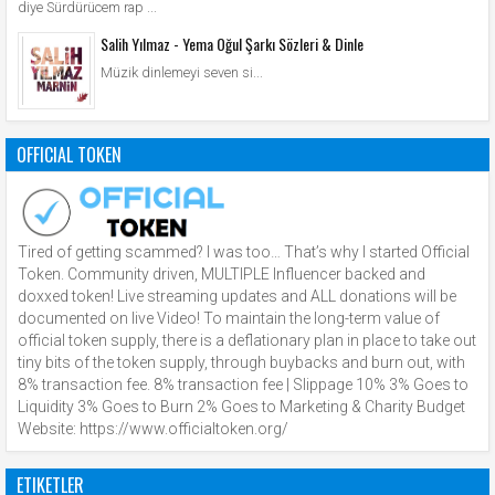
diye Sürdürücem rap ...
Salih Yılmaz - Yema Oğul Şarkı Sözleri & Dinle
Müzik dinlemeyi seven si...
OFFICIAL TOKEN
Tired of getting scammed? I was too… That’s why I started Official
Token. Community driven, MULTIPLE Influencer backed and
doxxed token! Live streaming updates and ALL donations will be
documented on live Video! To maintain the long-term value of
official token supply, there is a deflationary plan in place to take out
tiny bits of the token supply, through buybacks and burn out, with
8% transaction fee. 8% transaction fee | Slippage 10% 3% Goes to
Liquidity 3% Goes to Burn 2% Goes to Marketing & Charity Budget
Website: https://www.officialtoken.org/
ETIKETLER