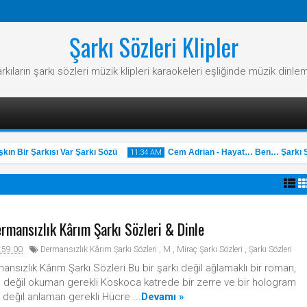
Şarkı Sözleri Klipler
rkıların şarkı sözleri müzik klipleri karaokeleri eşliğinde müzik dinle
n Bir Şarkısı Var Şarkı Sözü
Cem Adrian - Hayat… Ben… Şarkı Sö
11:34 AM
rmansızlık Kârım Şarkı Sözleri & Dinle
31
May
:59:00
Dermansızlık Kârım Şarkı Sözleri
,
M
,
Miraç Şarkı Sözleri
,
Şarkı Sözleri
2025
ansızlık Kârım Şarkı Sözleri Bu bir şarkı değil ağlamaklı bir roman,
 değil okuman gerekli Koskoca katrede bir zerre ve bir hologram
değil anlaman gerekli Hücre ...
Devamı »