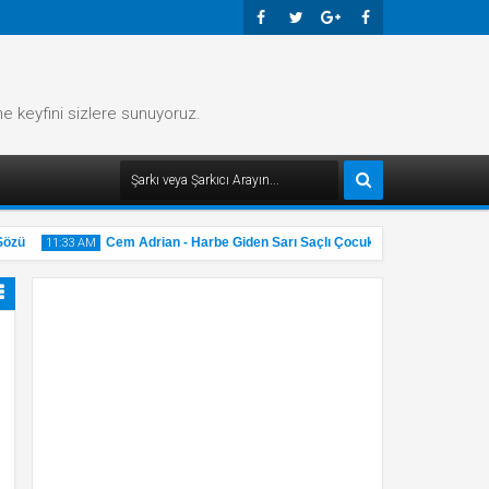
Faceb
Twitte
Googl
Faceb
Ook
R
E-
Ook
me keyfini sizlere sunuyoruz.
Plus
zü
Cem Adrian - Harbe Giden Sarı Saçlı Çocuk Şarkı Sözü
11:33 AM
11:32 
31
31
May
2025