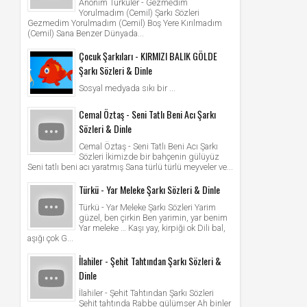
Anonim Türküler - Gezmedim
Yorulmadım (Cemil) Şarkı Sözleri
Gezmedim Yorulmadım (Cemil) Boş Yere Kırılmadım
(Cemil) Sana Benzer Dünyada...
Çocuk Şarkıları - KIRMIZI BALIK GÖLDE
Şarkı Sözleri & Dinle
Sosyal medyada sıkı bir ...
Cemal Öztaş - Seni Tatlı Beni Acı Şarkı
Sözleri & Dinle
Cemal Öztaş - Seni Tatlı Beni Acı Şarkı
Sözleri İkimizde bir bahçenin gülüyüz
Seni tatlı beni acı yaratmış Sana türlü türlü meyveler ve...
Türkü - Yar Meleke Şarkı Sözleri & Dinle
Türkü - Yar Meleke Şarkı Sözleri Yarim
güzel, ben çirkin Ben yarimin, yar benim
Yar meleke … Kaşı yay, kirpiği ok Dili bal,
aşığı çok G...
İlahiler - Şehit Tahtından Şarkı Sözleri &
Dinle
İlahiler - Şehit Tahtından Şarkı Sözleri
Şehit tahtında Rabbe gülümser Ah binler