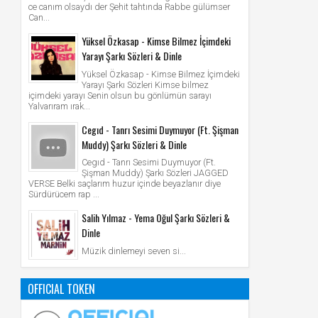
ce canım olsaydı der Şehit tahtında Rabbe gülümser
Can...
Yüksel Özkasap - Kimse Bilmez İçimdeki
Yarayı Şarkı Sözleri & Dinle
Yüksel Özkasap - Kimse Bilmez İçimdeki
Yarayı Şarkı Sözleri Kimse bilmez
içimdeki yarayı Senin olsun bu gönlümün sarayı
Yalvarıram ırak...
Cegıd - Tanrı Sesimi Duymuyor (Ft. Şişman
Muddy) Şarkı Sözleri & Dinle
Cegıd - Tanrı Sesimi Duymuyor (Ft.
Şişman Muddy) Şarkı Sözleri JAGGED
VERSE Belki saçlarım huzur içinde beyazlanır diye
Sürdürücem rap ...
Salih Yılmaz - Yema Oğul Şarkı Sözleri &
Dinle
Müzik dinlemeyi seven si...
OFFICIAL TOKEN