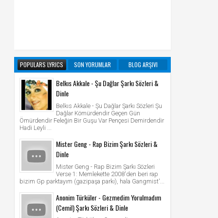
POPULARS LYRICS
SON YORUMLAR
BLOG ARŞIVI
Belkıs Akkale - Şu Dağlar Şarkı Sözleri &
Dinle
Belkıs Akkale - Şu Dağlar Şarkı Sözleri Şu
Dağlar Kömürdendir Geçen Gün
Ömürdendir Feleğin Bir Guşu Var Pençesi Demirdendir
Hadi Leyli ...
Mister Geng - Rap Bizim Şarkı Sözleri &
Dinle
Mister Geng - Rap Bizim Şarkı Sözleri
Verse 1: Memlekette 2008'den beri rap
bizim Gp parktayım (gazipaşa parkı), hala Gangmist'...
Anonim Türküler - Gezmedim Yorulmadım
(Cemil) Şarkı Sözleri & Dinle