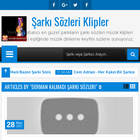
Şarkı Sözleri Klipler
Faceb
Googl
Twitte
Faceb
Ook
E-
R
Ook
Yerli ve yabancı en güzel şarkıların şarkı sözleri müzik klipleri
Plus
karaokeleri eşliğinde müzik dinleme keyfini sizlere sunuyoruz.
an - Hani Bazen Şarkı Sözü
Cem Adrian - Her Aşkın Bir Şarkısı Va
11:34 AM
ARTICLES BY "DERMAN KALMADI ŞARKI SÖZLERI"
31
May
2025
28
May
2017