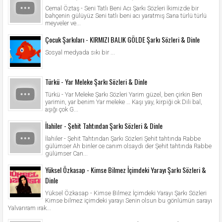
Cemal Öztaş - Seni Tatlı Beni Acı Şarkı Sözleri İkimizde bir
bahçenin gülüyüz Seni tatlı beni acı yaratmış Sana türlü türlü
meyveler ve...
Çocuk Şarkıları - KIRMIZI BALIK GÖLDE Şarkı Sözleri & Dinle
Sosyal medyada sıkı bir ...
Türkü - Yar Meleke Şarkı Sözleri & Dinle
Türkü - Yar Meleke Şarkı Sözleri Yarim güzel, ben çirkin Ben
yarimin, yar benim Yar meleke … Kaşı yay, kirpiği ok Dili bal,
aşığı çok G...
İlahiler - Şehit Tahtından Şarkı Sözleri & Dinle
İlahiler - Şehit Tahtından Şarkı Sözleri Şehit tahtında Rabbe
gülümser Ah binler ce canım olsaydı der Şehit tahtında Rabbe
gülümser Can...
Yüksel Özkasap - Kimse Bilmez İçimdeki Yarayı Şarkı Sözleri &
Dinle
Yüksel Özkasap - Kimse Bilmez İçimdeki Yarayı Şarkı Sözleri
Kimse bilmez içimdeki yarayı Senin olsun bu gönlümün sarayı
Yalvarıram ırak...