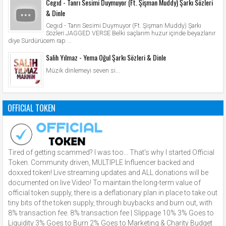
Cegıd - Tanrı Sesimi Duymuyor (Ft. Şişman Muddy) Şarkı Sözleri
& Dinle
Cegıd - Tanrı Sesimi Duymuyor (Ft. Şişman Muddy) Şarkı
Sözleri JAGGED VERSE Belki saçlarım huzur içinde beyazlanır
diye Sürdürücem rap ...
Salih Yılmaz - Yema Oğul Şarkı Sözleri & Dinle
Müzik dinlemeyi seven si...
OFFICIAL TOKEN
Tired of getting scammed? I was too… That’s why I started Official
Token. Community driven, MULTIPLE Influencer backed and
doxxed token! Live streaming updates and ALL donations will be
documented on live Video! To maintain the long-term value of
official token supply, there is a deflationary plan in place to take out
tiny bits of the token supply, through buybacks and burn out, with
8% transaction fee. 8% transaction fee | Slippage 10% 3% Goes to
Liquidity 3% Goes to Burn 2% Goes to Marketing & Charity Budget