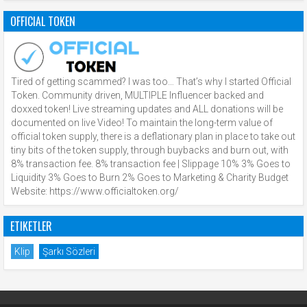
OFFICIAL TOKEN
Tired of getting scammed? I was too… That’s why I started Official
Token. Community driven, MULTIPLE Influencer backed and
doxxed token! Live streaming updates and ALL donations will be
documented on live Video! To maintain the long-term value of
official token supply, there is a deflationary plan in place to take out
tiny bits of the token supply, through buybacks and burn out, with
8% transaction fee. 8% transaction fee | Slippage 10% 3% Goes to
Liquidity 3% Goes to Burn 2% Goes to Marketing & Charity Budget
Website: https://www.officialtoken.org/
ETIKETLER
Klip
Şarkı Sözleri