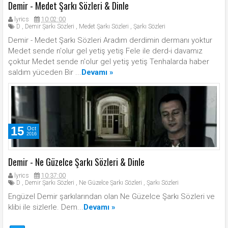
Demir - Medet Şarkı Sözleri & Dinle
lyrics
10:02:00
D
,
Demir Şarkı Sözleri
,
Medet Şarkı Sözleri
,
Şarkı Sözleri
Demir - Medet Şarkı Sözleri Aradım derdimin dermanı yoktur
Medet sende n'olur gel yetiş yetiş Fele ile derd-i davamız
çoktur Medet sende n'olur gel yetiş yetiş Tenhalarda haber
saldım yüceden Bir ...
Devamı »
15
Oct
2016
Demir - Ne Güzelce Şarkı Sözleri & Dinle
lyrics
10:37:00
D
,
Demir Şarkı Sözleri
,
Ne Güzelce Şarkı Sözleri
,
Şarkı Sözleri
Engüzel Demir şarkılarından olan Ne Güzelce Şarkı Sözleri ve
klibi ile sizlerle. Dem...
Devamı »