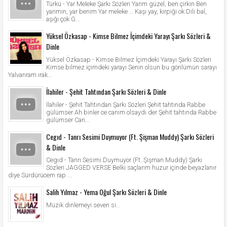
Türkü - Yar Meleke Şarkı Sözleri Yarim güzel, ben çirkin Ben
yarimin, yar benim Yar meleke … Kaşı yay, kirpiği ok Dili bal,
aşığı çok G...
Yüksel Özkasap - Kimse Bilmez İçimdeki Yarayı Şarkı Sözleri &
Dinle
Yüksel Özkasap - Kimse Bilmez İçimdeki Yarayı Şarkı Sözleri
Kimse bilmez içimdeki yarayı Senin olsun bu gönlümün sarayı
Yalvarıram ırak...
İlahiler - Şehit Tahtından Şarkı Sözleri & Dinle
İlahiler - Şehit Tahtından Şarkı Sözleri Şehit tahtında Rabbe
gülümser Ah binler ce canım olsaydı der Şehit tahtında Rabbe
gülümser Can...
Cegıd - Tanrı Sesimi Duymuyor (Ft. Şişman Muddy) Şarkı Sözleri
& Dinle
Cegıd - Tanrı Sesimi Duymuyor (Ft. Şişman Muddy) Şarkı
Sözleri JAGGED VERSE Belki saçlarım huzur içinde beyazlanır
diye Sürdürücem rap ...
Salih Yılmaz - Yema Oğul Şarkı Sözleri & Dinle
Müzik dinlemeyi seven si...