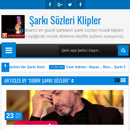
Şarkı Sözleri Klipler
Faceb
Googl
Twitte
Faceb
Ook
E-
R
Ook
Yerli ve yabancı en güzel şarkıların şarkı sözleri müzik klipleri
Plus
karaokeleri eşliğinde müzik dinleme keyfini sizlere sunuyoruz.
Bir Şarkısı Var Şarkı Sözü
Cem Adrian - Hayat… Ben… Şarkı Sözü
11:34 AM
ARTICLES BY "DEMIR ŞARKI SÖZLERI"
31
May
2025
23
Jun
2017