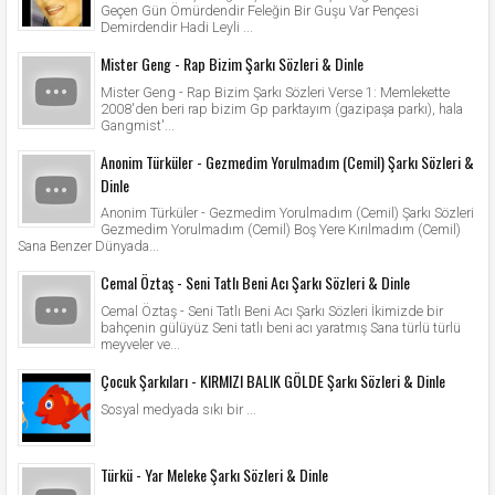
Geçen Gün Ömürdendir Feleğin Bir Guşu Var Pençesi
Demirdendir Hadi Leyli ...
Mister Geng - Rap Bizim Şarkı Sözleri & Dinle
Mister Geng - Rap Bizim Şarkı Sözleri Verse 1: Memlekette
2008'den beri rap bizim Gp parktayım (gazipaşa parkı), hala
Gangmist'...
Anonim Türküler - Gezmedim Yorulmadım (Cemil) Şarkı Sözleri &
Dinle
Anonim Türküler - Gezmedim Yorulmadım (Cemil) Şarkı Sözleri
Gezmedim Yorulmadım (Cemil) Boş Yere Kırılmadım (Cemil)
Sana Benzer Dünyada...
Cemal Öztaş - Seni Tatlı Beni Acı Şarkı Sözleri & Dinle
Cemal Öztaş - Seni Tatlı Beni Acı Şarkı Sözleri İkimizde bir
bahçenin gülüyüz Seni tatlı beni acı yaratmış Sana türlü türlü
meyveler ve...
Çocuk Şarkıları - KIRMIZI BALIK GÖLDE Şarkı Sözleri & Dinle
Sosyal medyada sıkı bir ...
Türkü - Yar Meleke Şarkı Sözleri & Dinle