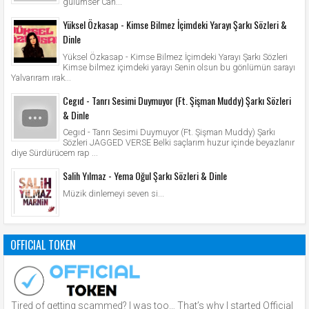
gülümser Can...
Yüksel Özkasap - Kimse Bilmez İçimdeki Yarayı Şarkı Sözleri &
Dinle
Yüksel Özkasap - Kimse Bilmez İçimdeki Yarayı Şarkı Sözleri
Kimse bilmez içimdeki yarayı Senin olsun bu gönlümün sarayı
Yalvarıram ırak...
Cegıd - Tanrı Sesimi Duymuyor (Ft. Şişman Muddy) Şarkı Sözleri
& Dinle
Cegıd - Tanrı Sesimi Duymuyor (Ft. Şişman Muddy) Şarkı
Sözleri JAGGED VERSE Belki saçlarım huzur içinde beyazlanır
diye Sürdürücem rap ...
Salih Yılmaz - Yema Oğul Şarkı Sözleri & Dinle
Müzik dinlemeyi seven si...
OFFICIAL TOKEN
Tired of getting scammed? I was too… That’s why I started Official