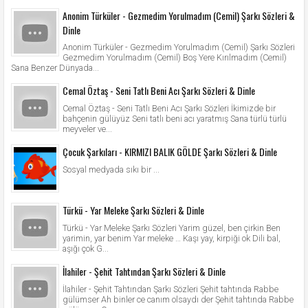
Anonim Türküler - Gezmedim Yorulmadım (Cemil) Şarkı Sözleri &
Dinle
Anonim Türküler - Gezmedim Yorulmadım (Cemil) Şarkı Sözleri
Gezmedim Yorulmadım (Cemil) Boş Yere Kırılmadım (Cemil)
Sana Benzer Dünyada...
Cemal Öztaş - Seni Tatlı Beni Acı Şarkı Sözleri & Dinle
Cemal Öztaş - Seni Tatlı Beni Acı Şarkı Sözleri İkimizde bir
bahçenin gülüyüz Seni tatlı beni acı yaratmış Sana türlü türlü
meyveler ve...
Çocuk Şarkıları - KIRMIZI BALIK GÖLDE Şarkı Sözleri & Dinle
Sosyal medyada sıkı bir ...
Türkü - Yar Meleke Şarkı Sözleri & Dinle
Türkü - Yar Meleke Şarkı Sözleri Yarim güzel, ben çirkin Ben
yarimin, yar benim Yar meleke … Kaşı yay, kirpiği ok Dili bal,
aşığı çok G...
İlahiler - Şehit Tahtından Şarkı Sözleri & Dinle
İlahiler - Şehit Tahtından Şarkı Sözleri Şehit tahtında Rabbe
gülümser Ah binler ce canım olsaydı der Şehit tahtında Rabbe