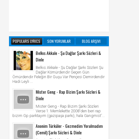
POPULARS LYRICS
SON YORUMLAR
BLOG ARŞIVI
Belkıs Akkale - Şu Dağlar Şarkı Sözleri &
Dinle
Belkıs Akkale - Şu Dağlar Şarkı Sözleri Şu
Dağlar Kömürdendir Geçen Gün
Ömürdendir Feleğin Bir Guşu Var Pençesi Demirdendir
Hadi Leyli ...
Mister Geng - Rap Bizim Şarkı Sözleri &
Dinle
Mister Geng - Rap Bizim Şarkı Sözleri
Verse 1: Memlekette 2008'den beri rap
bizim Gp parktayım (gazipaşa parkı), hala Gangmist'...
Anonim Türküler - Gezmedim Yorulmadım
(Cemil) Şarkı Sözleri & Dinle