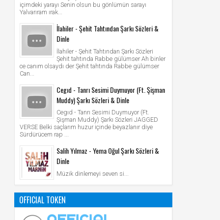
içimdeki yarayı Senin olsun bu gönlümün sarayı
Yalvarıram ırak...
İlahiler - Şehit Tahtından Şarkı Sözleri &
Dinle
İlahiler - Şehit Tahtından Şarkı Sözleri
Şehit tahtında Rabbe gülümser Ah binler
ce canım olsaydı der Şehit tahtında Rabbe gülümser
Can...
Cegıd - Tanrı Sesimi Duymuyor (Ft. Şişman
Muddy) Şarkı Sözleri & Dinle
Cegıd - Tanrı Sesimi Duymuyor (Ft.
Şişman Muddy) Şarkı Sözleri JAGGED
VERSE Belki saçlarım huzur içinde beyazlanır diye
Sürdürücem rap ...
Salih Yılmaz - Yema Oğul Şarkı Sözleri &
Dinle
Müzik dinlemeyi seven si...
OFFICIAL TOKEN