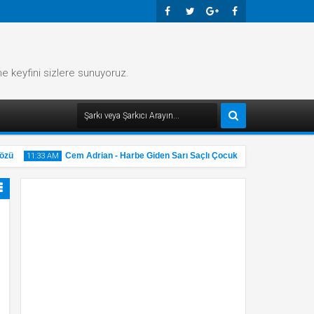
Faceb
Twitte
Googl
Faceb
Ook
R
E-
Ook
me keyfini sizlere sunuyoruz.
Plus
ü
Cem Adrian - Harbe Giden Sarı Saçlı Çocuk Şarkı Sözü
11:33 AM
11:32 
31
31
May
M
2025
2