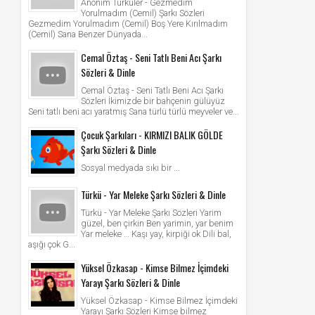
Anonim Türküler - Gezmedim
Yorulmadım (Cemil) Şarkı Sözleri
Gezmedim Yorulmadım (Cemil) Boş Yere Kırılmadım
(Cemil) Sana Benzer Dünyada...
Cemal Öztaş - Seni Tatlı Beni Acı Şarkı
Sözleri & Dinle
Cemal Öztaş - Seni Tatlı Beni Acı Şarkı
Sözleri İkimizde bir bahçenin gülüyüz
Seni tatlı beni acı yaratmış Sana türlü türlü meyveler ve...
Çocuk Şarkıları - KIRMIZI BALIK GÖLDE
Şarkı Sözleri & Dinle
Sosyal medyada sıkı bir ...
Türkü - Yar Meleke Şarkı Sözleri & Dinle
Türkü - Yar Meleke Şarkı Sözleri Yarim
güzel, ben çirkin Ben yarimin, yar benim
Yar meleke … Kaşı yay, kirpiği ok Dili bal,
aşığı çok G...
Yüksel Özkasap - Kimse Bilmez İçimdeki
Yarayı Şarkı Sözleri & Dinle
Yüksel Özkasap - Kimse Bilmez İçimdeki
Yarayı Şarkı Sözleri Kimse bilmez