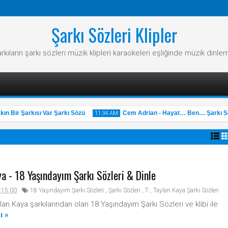
Şarkı Sözleri Klipler
rkıların şarkı sözleri müzik klipleri karaokeleri eşliğinde müzik dinle
 Bir Şarkısı Var Şarkı Sözü
Cem Adrian - Hayat… Ben… Şarkı Söz
11:34 AM
a - 18 Yaşındayım Şarkı Sözleri & Dinle
31
May
2025
:15:00
18 Yaşındayım Şarkı Sözleri
,
Şarkı Sözleri
,
T
,
Taylan Kaya Şarkı Sözleri
an Kaya şarkılarından olan 18 Yaşındayım Şarkı Sözleri ve klibi ile
ı »