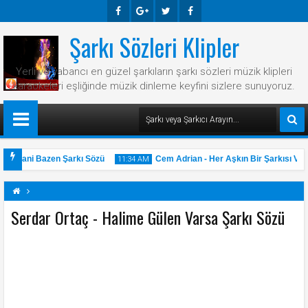
Şarkı Sözleri Klipler
Faceb
Googl
Twitte
Faceb
Ook
E-
R
Ook
Yerli ve yabancı en güzel şarkıların şarkı sözleri müzik klipleri
Plus
karaokeleri eşliğinde müzik dinleme keyfini sizlere sunuyoruz.
 - Hani Bazen Şarkı Sözü
Cem Adrian - Her Aşkın Bir Şarkısı Var 
11:34 AM
Serdar Ortaç - Halime Gülen Varsa Şarkı Sözü
31
May
2025