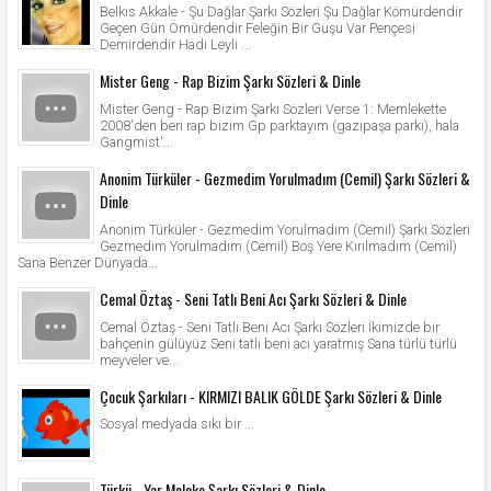
Belkıs Akkale - Şu Dağlar Şarkı Sözleri Şu Dağlar Kömürdendir
Geçen Gün Ömürdendir Feleğin Bir Guşu Var Pençesi
Demirdendir Hadi Leyli ...
Mister Geng - Rap Bizim Şarkı Sözleri & Dinle
Mister Geng - Rap Bizim Şarkı Sözleri Verse 1: Memlekette
2008'den beri rap bizim Gp parktayım (gazipaşa parkı), hala
Gangmist'...
Anonim Türküler - Gezmedim Yorulmadım (Cemil) Şarkı Sözleri &
Dinle
Anonim Türküler - Gezmedim Yorulmadım (Cemil) Şarkı Sözleri
Gezmedim Yorulmadım (Cemil) Boş Yere Kırılmadım (Cemil)
Sana Benzer Dünyada...
Cemal Öztaş - Seni Tatlı Beni Acı Şarkı Sözleri & Dinle
Cemal Öztaş - Seni Tatlı Beni Acı Şarkı Sözleri İkimizde bir
bahçenin gülüyüz Seni tatlı beni acı yaratmış Sana türlü türlü
meyveler ve...
Çocuk Şarkıları - KIRMIZI BALIK GÖLDE Şarkı Sözleri & Dinle
Sosyal medyada sıkı bir ...
Türkü - Yar Meleke Şarkı Sözleri & Dinle