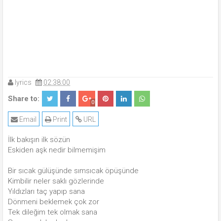
lyrics
02:38:00
Share to:
0
Email
Print
URL
İlk bakışın ilk sözün
Eskiden aşk nedir bilmemişim
Bir sıcak gülüşünde sımsıcak öpüşünde
Kimbilir neler saklı gözlerinde
Yıldızları taç yapıp sana
Dönmeni beklemek çok zor
Tek dileğim tek olmak sana