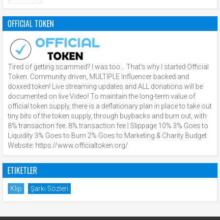
OFFICIAL TOKEN
Tired of getting scammed? I was too… That’s why I started Official
Token. Community driven, MULTIPLE Influencer backed and
doxxed token! Live streaming updates and ALL donations will be
documented on live Video! To maintain the long-term value of
official token supply, there is a deflationary plan in place to take out
tiny bits of the token supply, through buybacks and burn out, with
8% transaction fee. 8% transaction fee | Slippage 10% 3% Goes to
Liquidity 3% Goes to Burn 2% Goes to Marketing & Charity Budget
Website: https://www.officialtoken.org/
ETIKETLER
Klip
Şarkı Sözleri