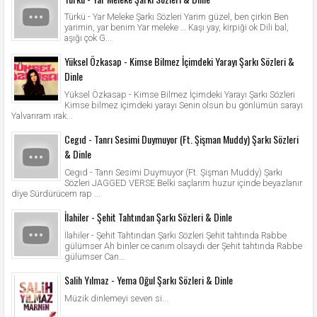
Türkü - Yar Meleke Şarkı Sözleri Yarim güzel, ben çirkin Ben
yarimin, yar benim Yar meleke … Kaşı yay, kirpiği ok Dili bal,
aşığı çok G...
Yüksel Özkasap - Kimse Bilmez İçimdeki Yarayı Şarkı Sözleri &
Dinle
Yüksel Özkasap - Kimse Bilmez İçimdeki Yarayı Şarkı Sözleri
Kimse bilmez içimdeki yarayı Senin olsun bu gönlümün sarayı
Yalvarıram ırak...
Cegıd - Tanrı Sesimi Duymuyor (Ft. Şişman Muddy) Şarkı Sözleri
& Dinle
Cegıd - Tanrı Sesimi Duymuyor (Ft. Şişman Muddy) Şarkı
Sözleri JAGGED VERSE Belki saçlarım huzur içinde beyazlanır
diye Sürdürücem rap ...
İlahiler - Şehit Tahtından Şarkı Sözleri & Dinle
İlahiler - Şehit Tahtından Şarkı Sözleri Şehit tahtında Rabbe
gülümser Ah binler ce canım olsaydı der Şehit tahtında Rabbe
gülümser Can...
Salih Yılmaz - Yema Oğul Şarkı Sözleri & Dinle
Müzik dinlemeyi seven si...