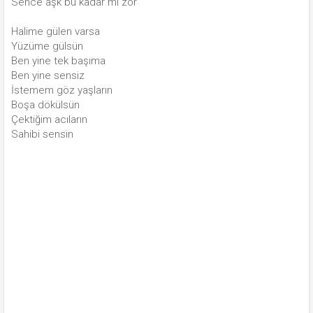
Sence aşk bu kadar mı zor
Halime gülen varsa
Yüzüme gülsün
Ben yine tek başıma
Ben yine sensiz
İstemem göz yaşların
Boşa dökülsün
Çektiğim acıların
Sahibi sensin