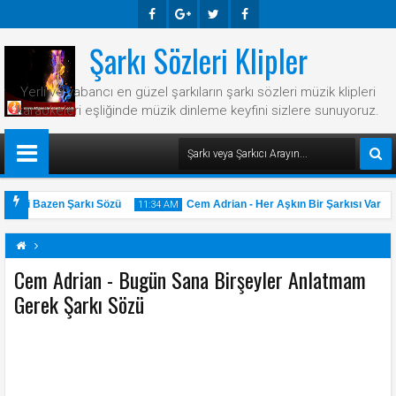
Şarkı Sözleri Klipler
Faceb
Googl
Twitte
Faceb
Ook
E-
R
Ook
Yerli ve yabancı en güzel şarkıların şarkı sözleri müzik klipleri
Plus
karaokeleri eşliğinde müzik dinleme keyfini sizlere sunuyoruz.
 Hani Bazen Şarkı Sözü
Cem Adrian - Her Aşkın Bir Şarkısı Var Şar
11:34 AM
Cem Adrian - Bugün Sana Birşeyler Anlatmam
Gerek Şarkı Sözü
31
May
2025