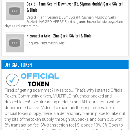
Cegıd - Tanrı Sesimi Duymuyor (Ft. Şişman Muddy) Şarkı Sözleri
& Dinle
Cegıd - Tanrı Sesimi Duymuyor (Ft. Şişman Muddy) Şarkı
Sözleri JAGGED VERSE Belki saçlarım huzur içinde beyazlanır
diye Sürdürücem rap ...
Nizamettin Ariç - Zine Şarkı Sözleri & Dinle
Engüzel Nizamettin Ariç ...
OFFICIAL TOKEN
Tired of getting scammed? I was too… That’s why I started Official
Token. Community driven, MULTIPLE Influencer backed and
doxxed token! Live streaming updates and ALL donations will be
documented on live Video! To maintain the long-term value of
official token supply, there is a deflationary plan in place to take out
tiny bits of the token supply, through buybacks and burn out, with
8% transaction fee. 8% transaction fee | Slippage 10% 3% Goes to