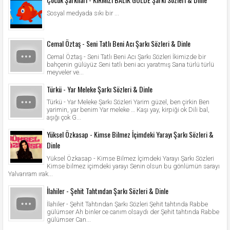
Sosyal medyada sıkı bir ...
Cemal Öztaş - Seni Tatlı Beni Acı Şarkı Sözleri & Dinle
Cemal Öztaş - Seni Tatlı Beni Acı Şarkı Sözleri İkimizde bir
bahçenin gülüyüz Seni tatlı beni acı yaratmış Sana türlü türlü
meyveler ve...
Türkü - Yar Meleke Şarkı Sözleri & Dinle
Türkü - Yar Meleke Şarkı Sözleri Yarim güzel, ben çirkin Ben
yarimin, yar benim Yar meleke … Kaşı yay, kirpiği ok Dili bal,
aşığı çok G...
Yüksel Özkasap - Kimse Bilmez İçimdeki Yarayı Şarkı Sözleri &
Dinle
Yüksel Özkasap - Kimse Bilmez İçimdeki Yarayı Şarkı Sözleri
Kimse bilmez içimdeki yarayı Senin olsun bu gönlümün sarayı
Yalvarıram ırak...
İlahiler - Şehit Tahtından Şarkı Sözleri & Dinle
İlahiler - Şehit Tahtından Şarkı Sözleri Şehit tahtında Rabbe
gülümser Ah binler ce canım olsaydı der Şehit tahtında Rabbe
gülümser Can...