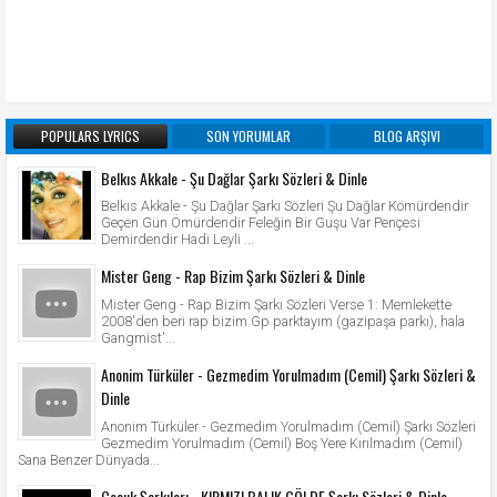
POPULARS LYRICS
SON YORUMLAR
BLOG ARŞIVI
Belkıs Akkale - Şu Dağlar Şarkı Sözleri & Dinle
Belkıs Akkale - Şu Dağlar Şarkı Sözleri Şu Dağlar Kömürdendir
Geçen Gün Ömürdendir Feleğin Bir Guşu Var Pençesi
Demirdendir Hadi Leyli ...
Mister Geng - Rap Bizim Şarkı Sözleri & Dinle
Mister Geng - Rap Bizim Şarkı Sözleri Verse 1: Memlekette
2008'den beri rap bizim Gp parktayım (gazipaşa parkı), hala
Gangmist'...
Anonim Türküler - Gezmedim Yorulmadım (Cemil) Şarkı Sözleri &
Dinle
Anonim Türküler - Gezmedim Yorulmadım (Cemil) Şarkı Sözleri
Gezmedim Yorulmadım (Cemil) Boş Yere Kırılmadım (Cemil)
Sana Benzer Dünyada...
Çocuk Şarkıları - KIRMIZI BALIK GÖLDE Şarkı Sözleri & Dinle