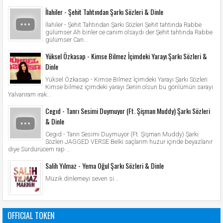
İlahiler - Şehit Tahtından Şarkı Sözleri & Dinle
İlahiler - Şehit Tahtından Şarkı Sözleri Şehit tahtında Rabbe
gülümser Ah binler ce canım olsaydı der Şehit tahtında Rabbe
gülümser Can...
Yüksel Özkasap - Kimse Bilmez İçimdeki Yarayı Şarkı Sözleri &
Dinle
Yüksel Özkasap - Kimse Bilmez İçimdeki Yarayı Şarkı Sözleri
Kimse bilmez içimdeki yarayı Senin olsun bu gönlümün sarayı
Yalvarıram ırak...
Cegıd - Tanrı Sesimi Duymuyor (Ft. Şişman Muddy) Şarkı Sözleri
& Dinle
Cegıd - Tanrı Sesimi Duymuyor (Ft. Şişman Muddy) Şarkı
Sözleri JAGGED VERSE Belki saçlarım huzur içinde beyazlanır
diye Sürdürücem rap ...
Salih Yılmaz - Yema Oğul Şarkı Sözleri & Dinle
Müzik dinlemeyi seven si...
OFFICIAL TOKEN