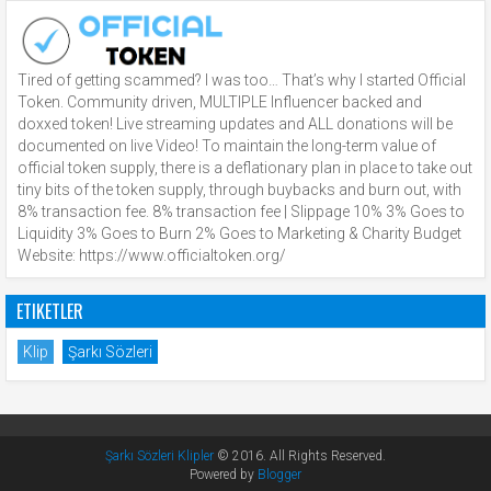
Tired of getting scammed? I was too… That’s why I started Official
Token. Community driven, MULTIPLE Influencer backed and
doxxed token! Live streaming updates and ALL donations will be
documented on live Video! To maintain the long-term value of
official token supply, there is a deflationary plan in place to take out
tiny bits of the token supply, through buybacks and burn out, with
8% transaction fee. 8% transaction fee | Slippage 10% 3% Goes to
Liquidity 3% Goes to Burn 2% Goes to Marketing & Charity Budget
Website: https://www.officialtoken.org/
ETIKETLER
Klip
Şarkı Sözleri
Şarkı Sözleri Klipler
© 2016. All Rights Reserved.
Powered by
Blogger