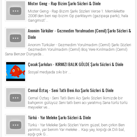
Mister Geng - Rap Bizim Şarkı Sözleri & Dinle
Mister Geng - Rap Bizim Şarkı Sözleri Verse 1: Memlekette
2008'den beri rap bizim Gp parktayım (gazipaşa parkı), hala
Gangmist'...
Anonim Türküler - Gezmedim Yorulmadım (Cemil) Şarkı Sözleri &
Dinle
Anonim Türküler - Gezmedim Yorulmadım (Cemil) Şarkı Sözleri
Gezmedim Yorulmadım (Cemil) Boş Yere Kırılmadım (Cemil)
Sana Benzer Dünyada...
Çocuk Şarkıları - KIRMIZI BALIK GÖLDE Şarkı Sözleri & Dinle
Sosyal medyada sıkı bir ...
Cemal Öztaş - Seni Tatlı Beni Acı Şarkı Sözleri & Dinle
Cemal Öztaş - Seni Tatlı Beni Acı Şarkı Sözleri İkimizde bir
bahçenin gülüyüz Seni tatlı beni acı yaratmış Sana türlü türlü
meyveler ve...
Türkü - Yar Meleke Şarkı Sözleri & Dinle
Türkü - Yar Meleke Şarkı Sözleri Yarim güzel, ben çirkin Ben
yarimin, yar benim Yar meleke … Kaşı yay, kirpiği ok Dili bal,
aşığı çok G...