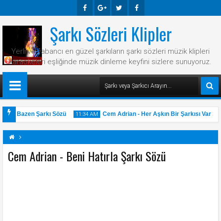
Şarkı Sözleri Klipler
Faceb
Googl
Twitte
Faceb
Ook
E-
R
Ook
Yerli ve yabancı en güzel şarkıların şarkı sözleri müzik klipleri
Plus
karaokeleri eşliğinde müzik dinleme keyfini sizlere sunuyoruz.
Hani Bazen Şarkı Sözü
Cem Adrian - Her Aşkın Bir Şarkısı Var Şar
11:34 AM
Cem Adrian - Beni Hatırla Şarkı Sözü
31
May
2025