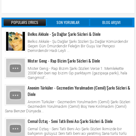
POPULARS LYRICS
SON YORUMLAR
BLOG ARŞIVI
Belkıs Akkale - Şu Dağlar Şarkı Sözleri & Dinle
Belkıs Akkale - Şu Dağlar Şarkı Sözleri Şu Dağlar Kömürdendir
Geçen Gün Ömürdendir Feleğin Bir Guşu Var Pençesi
Demirdendir Hadi Leyli ...
Mister Geng - Rap Bizim Şarkı Sözleri & Dinle
Mister Geng - Rap Bizim Şarkı Sözleri Verse 1: Memlekette
2008'den beri rap bizim Gp parktayım (gazipaşa parkı), hala
Gangmist'...
Anonim Türküler - Gezmedim Yorulmadım (Cemil) Şarkı Sözleri &
Dinle
Anonim Türküler - Gezmedim Yorulmadım (Cemil) Şarkı Sözleri
Gezmedim Yorulmadım (Cemil) Boş Yere Kırılmadım (Cemil)
Sana Benzer Dünyada...
Cemal Öztaş - Seni Tatlı Beni Acı Şarkı Sözleri & Dinle
Cemal Öztaş - Seni Tatlı Beni Acı Şarkı Sözleri İkimizde bir
bahçenin gülüyüz Seni tatlı beni acı yaratmış Sana türlü türlü