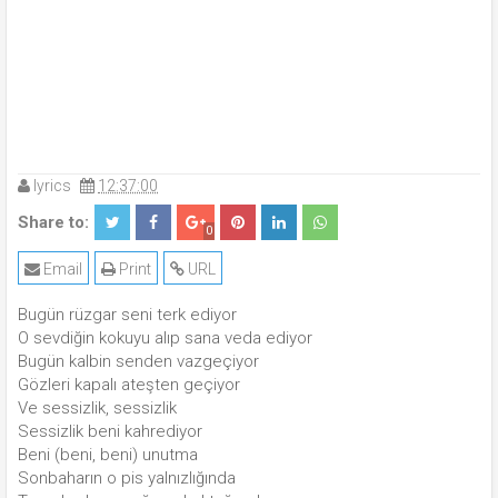
lyrics
12:37:00
Share to:
0
Email
Print
URL
Bugün rüzgar seni terk ediyor
O sevdiğin kokuyu alıp sana veda ediyor
Bugün kalbin senden vazgeçiyor
Gözleri kapalı ateşten geçiyor
Ve sessizlik, sessizlik
Sessizlik beni kahrediyor
Beni (beni, beni) unutma
Sonbaharın o pis yalnızlığında