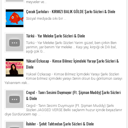
meyveler ve...
Çocuk Şarkıları - KIRMIZI BALIK GÖLDE Şarkı Sözleri & Dinle
Sosyal medyada sıkı bir ...
Türkü - Yar Meleke Şarkı Sözleri & Dinle
Türkü - Yar Meleke Şarkı Sözleri Yarim güzel, ben çirkin Ben
yarimin, yar benim Yar meleke … Kaşı yay, kirpiği ok Dili bal,
aşığı çok G...
Yüksel Özkasap - Kimse Bilmez İçimdeki Yarayı Şarkı Sözleri &
Dinle
Yüksel Özkasap - Kimse Bilmez İçimdeki Yarayı Şarkı Sözleri
Kimse bilmez içimdeki yarayı Senin olsun bu gönlümün sarayı
Yalvarıram ırak...
Cegıd - Tanrı Sesimi Duymuyor (Ft. Şişman Muddy) Şarkı Sözleri
& Dinle
Cegıd - Tanrı Sesimi Duymuyor (Ft. Şişman Muddy) Şarkı
Sözleri JAGGED VERSE Belki saçlarım huzur içinde beyazlanır
diye Sürdürücem rap ...
İlahiler - Şehit Tahtından Şarkı Sözleri & Dinle