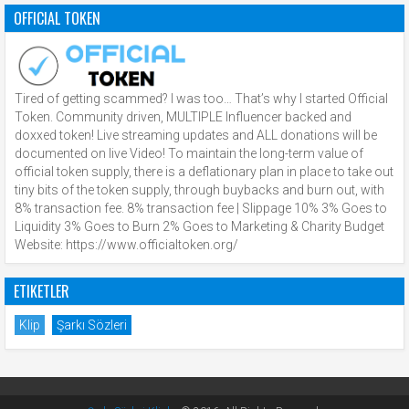
OFFICIAL TOKEN
Tired of getting scammed? I was too… That’s why I started Official
Token. Community driven, MULTIPLE Influencer backed and
doxxed token! Live streaming updates and ALL donations will be
documented on live Video! To maintain the long-term value of
official token supply, there is a deflationary plan in place to take out
tiny bits of the token supply, through buybacks and burn out, with
8% transaction fee. 8% transaction fee | Slippage 10% 3% Goes to
Liquidity 3% Goes to Burn 2% Goes to Marketing & Charity Budget
Website: https://www.officialtoken.org/
ETIKETLER
Klip
Şarkı Sözleri