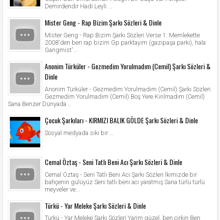
Demirdendir Hadi Leyli ...
Mister Geng - Rap Bizim Şarkı Sözleri & Dinle
Mister Geng - Rap Bizim Şarkı Sözleri Verse 1: Memlekette
2008'den beri rap bizim Gp parktayım (gazipaşa parkı), hala
Gangmist'...
Anonim Türküler - Gezmedim Yorulmadım (Cemil) Şarkı Sözleri &
Dinle
Anonim Türküler - Gezmedim Yorulmadım (Cemil) Şarkı Sözleri
Gezmedim Yorulmadım (Cemil) Boş Yere Kırılmadım (Cemil)
Sana Benzer Dünyada...
Çocuk Şarkıları - KIRMIZI BALIK GÖLDE Şarkı Sözleri & Dinle
Sosyal medyada sıkı bir ...
Cemal Öztaş - Seni Tatlı Beni Acı Şarkı Sözleri & Dinle
Cemal Öztaş - Seni Tatlı Beni Acı Şarkı Sözleri İkimizde bir
bahçenin gülüyüz Seni tatlı beni acı yaratmış Sana türlü türlü
meyveler ve...
Türkü - Yar Meleke Şarkı Sözleri & Dinle
Türkü - Yar Meleke Şarkı Sözleri Yarim güzel, ben çirkin Ben