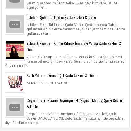
yarimin, yar benim Yar meleke … Kaşı yay, kirpiği ok Dili bal,
aşığı çok G...
İlahiler - Şehit Tahtından Şarkı Sözleri & Dinle
İlahiler - Şehit Tahtından Şarkı Sözleri Şehit tahtında Rabbe
gülümser Ah binler ce canım olsaydı der Şehit tahtında Rabbe
gülümser Can...
Yüksel Özkasap - Kimse Bilmez İçimdeki Yarayı Şarkı Sözleri &
Dinle
Yüksel Özkasap - Kimse Bilmez İçimdeki Yarayı Şarkı Sözleri
Kimse bilmez içimdeki yarayı Senin olsun bu gönlümün sarayı
Yalvarıram ırak...
Salih Yılmaz - Yema Oğul Şarkı Sözleri & Dinle
Müzik dinlemeyi seven si...
Cegıd - Tanrı Sesimi Duymuyor (Ft. Şişman Muddy) Şarkı Sözleri
& Dinle
Cegıd - Tanrı Sesimi Duymuyor (Ft. Şişman Muddy) Şarkı
Sözleri JAGGED VERSE Belki saçlarım huzur içinde beyazlanır
diye Sürdürücem rap ...