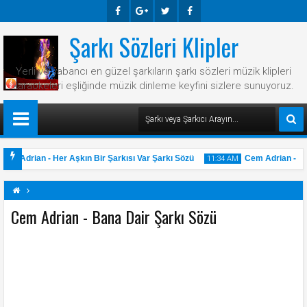
Şarkı Sözleri Klipler
Faceb
Googl
Twitte
Faceb
Ook
E-
R
Ook
Yerli ve yabancı en güzel şarkıların şarkı sözleri müzik klipleri
Plus
karaokeleri eşliğinde müzik dinleme keyfini sizlere sunuyoruz.
em Adrian - Her Aşkın Bir Şarkısı Var Şarkı Sözü
Cem Adrian - Ha
11:34 AM
Cem Adrian - Bana Dair Şarkı Sözü
31
May
2025