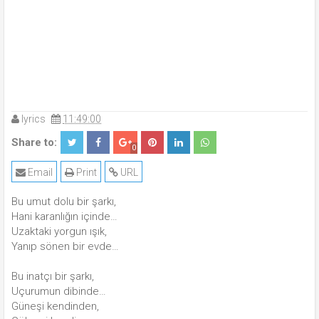
lyrics
11:49:00
Share to:
0
Email
Print
URL
Bu umut dolu bir şarkı,
Hani karanlığın içinde…
Uzaktaki yorgun ışık,
Yanıp sönen bir evde…
Bu inatçı bir şarkı,
Uçurumun dibinde…
Güneşi kendinden,