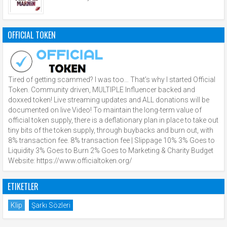
OFFICIAL TOKEN
Tired of getting scammed? I was too… That’s why I started Official
Token. Community driven, MULTIPLE Influencer backed and
doxxed token! Live streaming updates and ALL donations will be
documented on live Video! To maintain the long-term value of
official token supply, there is a deflationary plan in place to take out
tiny bits of the token supply, through buybacks and burn out, with
8% transaction fee. 8% transaction fee | Slippage 10% 3% Goes to
Liquidity 3% Goes to Burn 2% Goes to Marketing & Charity Budget
Website: https://www.officialtoken.org/
ETIKETLER
Klip
Şarkı Sözleri