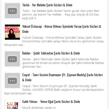
Türkü - Yar Meleke Şarkı Sözleri & Dinle
Türkü - Yar Meleke Şarkı Sözleri Yarim güzel, ben çirkin Ben
yarimin, yar benim Yar meleke … Kaşı yay, kirpiği ok Dili bal,
aşığı çok G...
Yüksel Özkasap - Kimse Bilmez İçimdeki Yarayı Şarkı Sözleri &
Dinle
Yüksel Özkasap - Kimse Bilmez İçimdeki Yarayı Şarkı Sözleri
Kimse bilmez içimdeki yarayı Senin olsun bu gönlümün sarayı
Yalvarıram ırak...
İlahiler - Şehit Tahtından Şarkı Sözleri & Dinle
İlahiler - Şehit Tahtından Şarkı Sözleri Şehit tahtında Rabbe
gülümser Ah binler ce canım olsaydı der Şehit tahtında Rabbe
gülümser Can...
Cegıd - Tanrı Sesimi Duymuyor (Ft. Şişman Muddy) Şarkı Sözleri
& Dinle
Cegıd - Tanrı Sesimi Duymuyor (Ft. Şişman Muddy) Şarkı
Sözleri JAGGED VERSE Belki saçlarım huzur içinde beyazlanır
diye Sürdürücem rap ...
Salih Yılmaz - Yema Oğul Şarkı Sözleri & Dinle
Müzik dinlemeyi seven si...