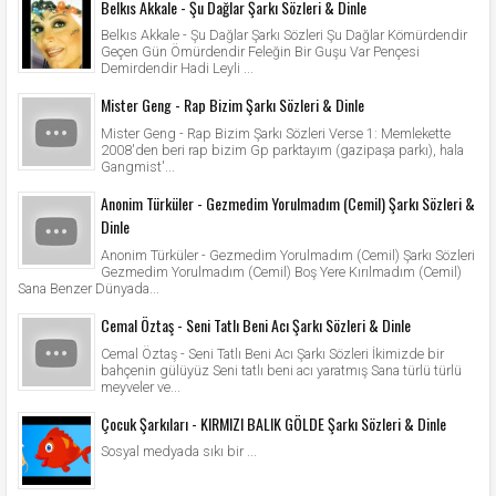
Belkıs Akkale - Şu Dağlar Şarkı Sözleri & Dinle
Belkıs Akkale - Şu Dağlar Şarkı Sözleri Şu Dağlar Kömürdendir
Geçen Gün Ömürdendir Feleğin Bir Guşu Var Pençesi
Demirdendir Hadi Leyli ...
Mister Geng - Rap Bizim Şarkı Sözleri & Dinle
Mister Geng - Rap Bizim Şarkı Sözleri Verse 1: Memlekette
2008'den beri rap bizim Gp parktayım (gazipaşa parkı), hala
Gangmist'...
Anonim Türküler - Gezmedim Yorulmadım (Cemil) Şarkı Sözleri &
Dinle
Anonim Türküler - Gezmedim Yorulmadım (Cemil) Şarkı Sözleri
Gezmedim Yorulmadım (Cemil) Boş Yere Kırılmadım (Cemil)
Sana Benzer Dünyada...
Cemal Öztaş - Seni Tatlı Beni Acı Şarkı Sözleri & Dinle
Cemal Öztaş - Seni Tatlı Beni Acı Şarkı Sözleri İkimizde bir
bahçenin gülüyüz Seni tatlı beni acı yaratmış Sana türlü türlü
meyveler ve...
Çocuk Şarkıları - KIRMIZI BALIK GÖLDE Şarkı Sözleri & Dinle
Sosyal medyada sıkı bir ...