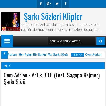
Şarkı Sözleri Klipler
Faceb
Googl
Twitte
Faceb
Ook
E-
R
Ook
Yerli ve yabancı en güzel şarkıların şarkı sözleri müzik klipleri
Plus
karaokeleri eşliğinde müzik dinleme keyfini sizlere sunuyoruz.
em Adrian - Her Aşkın Bir Şarkısı Var Şarkı Sözü
Cem Adrian - Ha
11:34 AM
Cem Adrian - Artık Bitti (Feat. Sagopa Kajmer)
Şarkı Sözü
31
May
2025