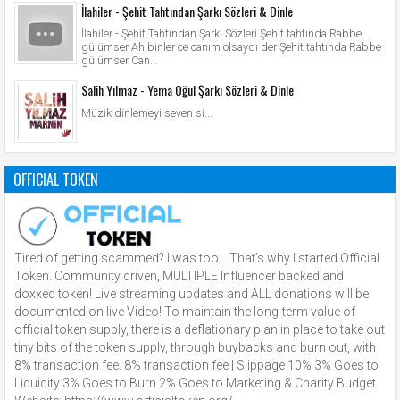
İlahiler - Şehit Tahtından Şarkı Sözleri & Dinle
İlahiler - Şehit Tahtından Şarkı Sözleri Şehit tahtında Rabbe
gülümser Ah binler ce canım olsaydı der Şehit tahtında Rabbe
gülümser Can...
Salih Yılmaz - Yema Oğul Şarkı Sözleri & Dinle
Müzik dinlemeyi seven si...
OFFICIAL TOKEN
Tired of getting scammed? I was too… That’s why I started Official
Token. Community driven, MULTIPLE Influencer backed and
doxxed token! Live streaming updates and ALL donations will be
documented on live Video! To maintain the long-term value of
official token supply, there is a deflationary plan in place to take out
tiny bits of the token supply, through buybacks and burn out, with
8% transaction fee. 8% transaction fee | Slippage 10% 3% Goes to
Liquidity 3% Goes to Burn 2% Goes to Marketing & Charity Budget