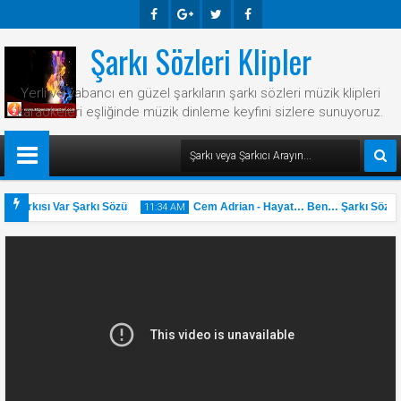
Şarkı Sözleri Klipler
Faceb
Googl
Twitte
Faceb
Ook
E-
R
Ook
Yerli ve yabancı en güzel şarkıların şarkı sözleri müzik klipleri
Plus
karaokeleri eşliğinde müzik dinleme keyfini sizlere sunuyoruz.
 Şarkısı Var Şarkı Sözü
Cem Adrian - Hayat… Ben… Şarkı Sözü
11:34 AM
31
May
2025