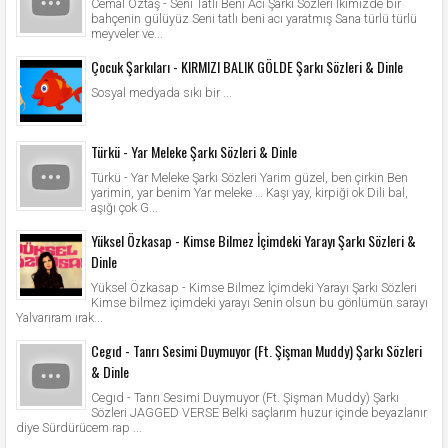
Cemal Öztaş - Seni Tatlı Beni Acı Şarkı Sözleri İkimizde bir
bahçenin gülüyüz Seni tatlı beni acı yaratmış Sana türlü türlü
meyveler ve...
Çocuk Şarkıları - KIRMIZI BALIK GÖLDE Şarkı Sözleri & Dinle
Sosyal medyada sıkı bir ...
Türkü - Yar Meleke Şarkı Sözleri & Dinle
Türkü - Yar Meleke Şarkı Sözleri Yarim güzel, ben çirkin Ben
yarimin, yar benim Yar meleke … Kaşı yay, kirpiği ok Dili bal,
aşığı çok G...
Yüksel Özkasap - Kimse Bilmez İçimdeki Yarayı Şarkı Sözleri &
Dinle
Yüksel Özkasap - Kimse Bilmez İçimdeki Yarayı Şarkı Sözleri
Kimse bilmez içimdeki yarayı Senin olsun bu gönlümün sarayı
Yalvarıram ırak...
Cegıd - Tanrı Sesimi Duymuyor (Ft. Şişman Muddy) Şarkı Sözleri
& Dinle
Cegıd - Tanrı Sesimi Duymuyor (Ft. Şişman Muddy) Şarkı
Sözleri JAGGED VERSE Belki saçlarım huzur içinde beyazlanır
diye Sürdürücem rap ...