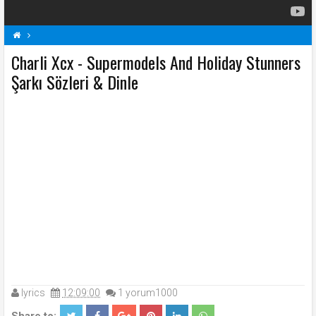
Charli Xcx - Supermodels And Holiday Stunners
C
Charli Xcx Şarkı Sözleri
Supermodels And Holiday Stunners Şarkı Sözleri
Şarkı Sözleri & Dinle
Şarkı Sözleri
lyrics
12:09:00
1
yorum1000