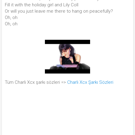
Fill it with the holiday girl and Lily Coll
Or will you just leave me there to hang on peacefully?
Oh, oh
Oh, oh
Tüm Charli Xcx şarkı sözleri =>
Charli Xcx Şarkı Sözleri