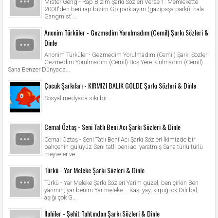
Mister Geng - Rap Bizim Şarkı Sözleri Verse 1: Memlekette
2008'den beri rap bizim Gp parktayım (gazipaşa parkı), hala
Gangmist'...
Anonim Türküler - Gezmedim Yorulmadım (Cemil) Şarkı Sözleri &
Dinle
Anonim Türküler - Gezmedim Yorulmadım (Cemil) Şarkı Sözleri
Gezmedim Yorulmadım (Cemil) Boş Yere Kırılmadım (Cemil)
Sana Benzer Dünyada...
Çocuk Şarkıları - KIRMIZI BALIK GÖLDE Şarkı Sözleri & Dinle
Sosyal medyada sıkı bir ...
Cemal Öztaş - Seni Tatlı Beni Acı Şarkı Sözleri & Dinle
Cemal Öztaş - Seni Tatlı Beni Acı Şarkı Sözleri İkimizde bir
bahçenin gülüyüz Seni tatlı beni acı yaratmış Sana türlü türlü
meyveler ve...
Türkü - Yar Meleke Şarkı Sözleri & Dinle
Türkü - Yar Meleke Şarkı Sözleri Yarim güzel, ben çirkin Ben
yarimin, yar benim Yar meleke … Kaşı yay, kirpiği ok Dili bal,
aşığı çok G...
İlahiler - Şehit Tahtından Şarkı Sözleri & Dinle