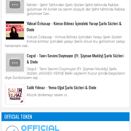
İlahiler - Şehit Tahtından Şarkı Sözleri Şehit tahtında Rabbe
gülümser Ah binler ce canım olsaydı der Şehit tahtında Rabbe
gülümser Can...
Yüksel Özkasap - Kimse Bilmez İçimdeki Yarayı Şarkı Sözleri &
Dinle
Yüksel Özkasap - Kimse Bilmez İçimdeki Yarayı Şarkı Sözleri
Kimse bilmez içimdeki yarayı Senin olsun bu gönlümün sarayı
Yalvarıram ırak...
Cegıd - Tanrı Sesimi Duymuyor (Ft. Şişman Muddy) Şarkı Sözleri
& Dinle
Cegıd - Tanrı Sesimi Duymuyor (Ft. Şişman Muddy) Şarkı
Sözleri JAGGED VERSE Belki saçlarım huzur içinde beyazlanır
diye Sürdürücem rap ...
Salih Yılmaz - Yema Oğul Şarkı Sözleri & Dinle
Müzik dinlemeyi seven si...
OFFICIAL TOKEN