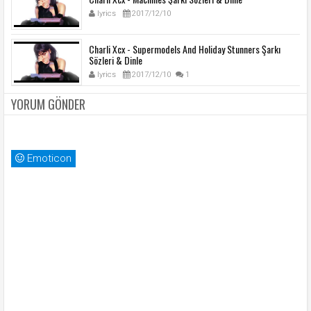
lyrics
2017/12/10
Charli Xcx - Supermodels And Holiday Stunners Şarkı
Sözleri & Dinle
lyrics
2017/12/10
1
YORUM GÖNDER
Emoticon