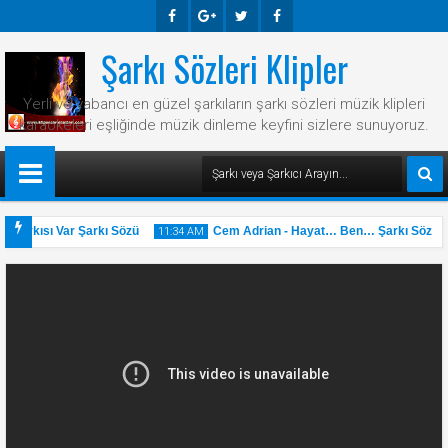
Şarkı Sözleri Klipler
Faceb
Googl
Twitte
Faceb
Ook
E-
R
Ook
Yerli ve yabancı en güzel şarkıların şarkı sözleri müzik klipleri
Plus
karaokeleri eşliğinde müzik dinleme keyfini sizlere sunuyoruz.
 Şarkısı Var Şarkı Sözü
Cem Adrian - Hayat… Ben… Şarkı Sözü
11:34 AM
31
May
2025