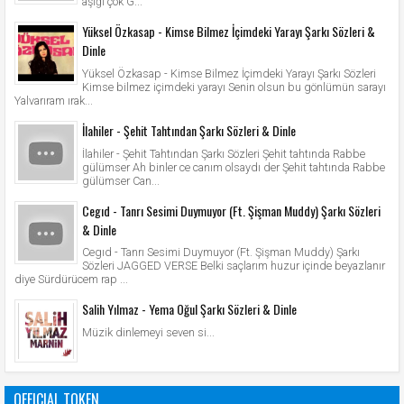
aşığı çok G...
Yüksel Özkasap - Kimse Bilmez İçimdeki Yarayı Şarkı Sözleri &
Dinle
Yüksel Özkasap - Kimse Bilmez İçimdeki Yarayı Şarkı Sözleri
Kimse bilmez içimdeki yarayı Senin olsun bu gönlümün sarayı
Yalvarıram ırak...
İlahiler - Şehit Tahtından Şarkı Sözleri & Dinle
İlahiler - Şehit Tahtından Şarkı Sözleri Şehit tahtında Rabbe
gülümser Ah binler ce canım olsaydı der Şehit tahtında Rabbe
gülümser Can...
Cegıd - Tanrı Sesimi Duymuyor (Ft. Şişman Muddy) Şarkı Sözleri
& Dinle
Cegıd - Tanrı Sesimi Duymuyor (Ft. Şişman Muddy) Şarkı
Sözleri JAGGED VERSE Belki saçlarım huzur içinde beyazlanır
diye Sürdürücem rap ...
Salih Yılmaz - Yema Oğul Şarkı Sözleri & Dinle
Müzik dinlemeyi seven si...
OFFICIAL TOKEN