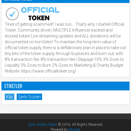
Tired of getting scammed? I was too… That’s why I started Official
Token. Community driven, MULTIPLE Influencer backed and
doxxed token! Live streaming updates and ALL donations will be
documented on live Video! To maintain the long-term value of
official token supply, there is a deflationary plan in place to take out
tiny bits of the token supply, through buybacks and burn out, with
8% transaction fee. 8% transaction fee | Slippage 10% 3% Goes to
Liquidity 3% Goes to Burn 2% Goes to Marketing & Charity Budget
Website: https://www.officialtoken.org/
ETIKETLER
Klip
Şarkı Sözleri
Şarkı Sözleri Klipler
© 2016. All Rights Reserved.
Powered by
Blogger