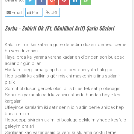
Share to:
0
Email
Print
URL
Zorba - Zehirli Ok (Ft. Gönlübol Arif) Şarkı Sözleri
Kaldin elimin kiri kafama göre denedim düzeni demedi deme
bu yeni düzenim
Hayal orda kal yarana varana kadar en dibinden son bulacak
acilar bir gün bi an
Hasta mi degil ama garip hali bi bestenin yalin hali gibi
Hep aksilik kalk silkinip gör miskini maskenin altina saklanir
pislik
Somut ol düsün gercek olani bi is bi as tek sahip olacagin
Sonunda yakacak cadi kazanini üstünde bundan böyle les
kargalari
Üfleyince karalarim iki satir senin icin adin benle anilcak hep
buna eminim
Hooooopp siyirdim aklimi bi bosluga cekildim yinede kesfeip
geleyim oralari
Saglasan kac yazar asais güveni, süslü ama cöktü temeli