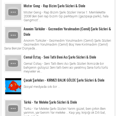
Mister Geng - Rap Bizim Şarkı Sözleri & Dinle
Mister Geng - Rap Bizim Şarkı Sözleri Verse 1: Memlekette
2008'den beri rap bizim Gp parktayım (gazipaşa parkı), hala
Gangmist'...
Anonim Türküler - Gezmedim Yorulmadım (Cemil) Şarkı Sözleri &
Dinle
Anonim Türküler - Gezmedim Yorulmadım (Cemil) Şarkı Sözleri
Gezmedim Yorulmadım (Cemil) Boş Yere Kırılmadım (Cemil)
Sana Benzer Dünyada...
Cemal Öztaş - Seni Tatlı Beni Acı Şarkı Sözleri & Dinle
Cemal Öztaş - Seni Tatlı Beni Acı Şarkı Sözleri İkimizde bir
bahçenin gülüyüz Seni tatlı beni acı yaratmış Sana türlü türlü
meyveler ve...
Çocuk Şarkıları - KIRMIZI BALIK GÖLDE Şarkı Sözleri & Dinle
Sosyal medyada sıkı bir ...
Türkü - Yar Meleke Şarkı Sözleri & Dinle
Türkü - Yar Meleke Şarkı Sözleri Yarim güzel, ben çirkin Ben
yarimin, yar benim Yar meleke … Kaşı yay, kirpiği ok Dili bal,