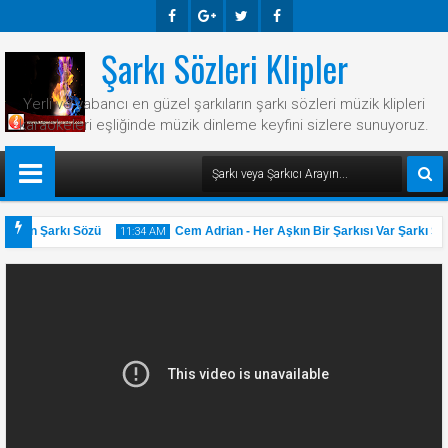
Şarkı Sözleri Klipler
Faceb
Googl
Twitte
Faceb
Ook
E-
R
Ook
Yerli ve yabancı en güzel şarkıların şarkı sözleri müzik klipleri
Plus
karaokeleri eşliğinde müzik dinleme keyfini sizlere sunuyoruz.
Bazen Şarkı Sözü
Cem Adrian - Her Aşkın Bir Şarkısı Var Şarkı Söz
11:34 AM
31
May
2025