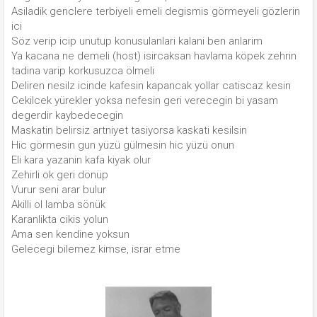
Asiladik genclere terbiyeli emeli degismis görmeyeli gözlerin
ici
Söz verip icip unutup konusulanlari kalani ben anlarim
Ya kacana ne demeli (host) isircaksan havlama köpek zehrin
tadina varip korkusuzca ölmeli
Deliren nesilz icinde kafesin kapancak yollar catiscaz kesin
Cekilcek yürekler yoksa nefesin geri verecegin bi yasam
degerdir kaybedecegin
Maskatin belirsiz artniyet tasiyorsa kaskati kesilsin
Hic görmesin gun yüzü gülmesin hic yüzü onun
Eli kara yazanin kafa kiyak olur
Zehirli ok geri dönüp
Vurur seni arar bulur
Akilli ol lamba sönük
Karanlikta cikis yolun
Ama sen kendine yoksun
Gelecegi bilemez kimse, israr etme