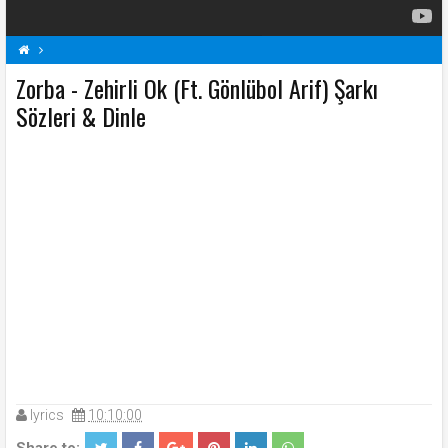
Zorba - Zehirli Ok (Ft. Gönlübol Arif) Şarkı
Şarkı Sözleri
Z
Zehirli Ok (Ft. Gönlübol Arif) Şarkı Sözleri
Sözleri & Dinle
Zorba Şarkı Sözleri
lyrics
10:10:00