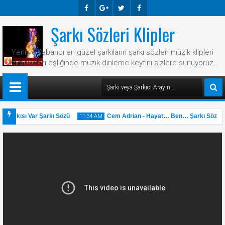
Şarkı Sözleri Klipler
Faceb
Googl
Twitte
Faceb
Ook
E-
R
Ook
Yerli ve yabancı en güzel şarkıların şarkı sözleri müzik klipleri
Plus
karaokeleri eşliğinde müzik dinleme keyfini sizlere sunuyoruz.
 Şarkısı Var Şarkı Sözü
Cem Adrian - Hayat… Ben… Şarkı Sözü
11:34 AM
31
May
2025