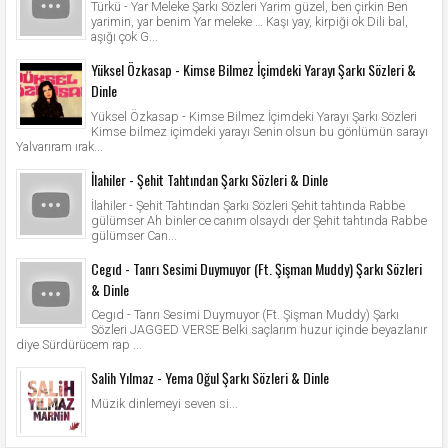
Türkü - Yar Meleke Şarkı Sözleri Yarim güzel, ben çirkin Ben
yarimin, yar benim Yar meleke … Kaşı yay, kirpiği ok Dili bal,
aşığı çok G...
Yüksel Özkasap - Kimse Bilmez İçimdeki Yarayı Şarkı Sözleri &
Dinle
Yüksel Özkasap - Kimse Bilmez İçimdeki Yarayı Şarkı Sözleri
Kimse bilmez içimdeki yarayı Senin olsun bu gönlümün sarayı
Yalvarıram ırak...
İlahiler - Şehit Tahtından Şarkı Sözleri & Dinle
İlahiler - Şehit Tahtından Şarkı Sözleri Şehit tahtında Rabbe
gülümser Ah binler ce canım olsaydı der Şehit tahtında Rabbe
gülümser Can...
Cegıd - Tanrı Sesimi Duymuyor (Ft. Şişman Muddy) Şarkı Sözleri
& Dinle
Cegıd - Tanrı Sesimi Duymuyor (Ft. Şişman Muddy) Şarkı
Sözleri JAGGED VERSE Belki saçlarım huzur içinde beyazlanır
diye Sürdürücem rap ...
Salih Yılmaz - Yema Oğul Şarkı Sözleri & Dinle
Müzik dinlemeyi seven si...