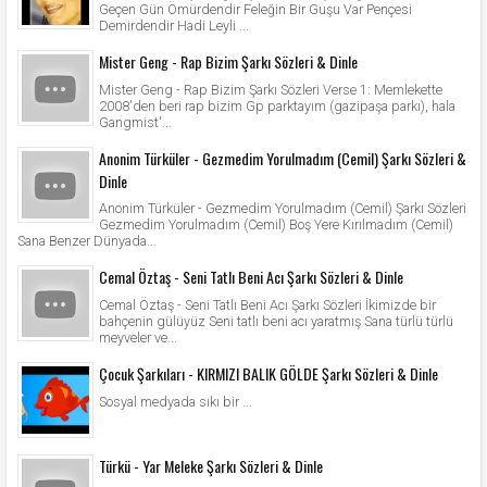
Geçen Gün Ömürdendir Feleğin Bir Guşu Var Pençesi
Demirdendir Hadi Leyli ...
Mister Geng - Rap Bizim Şarkı Sözleri & Dinle
Mister Geng - Rap Bizim Şarkı Sözleri Verse 1: Memlekette
2008'den beri rap bizim Gp parktayım (gazipaşa parkı), hala
Gangmist'...
Anonim Türküler - Gezmedim Yorulmadım (Cemil) Şarkı Sözleri &
Dinle
Anonim Türküler - Gezmedim Yorulmadım (Cemil) Şarkı Sözleri
Gezmedim Yorulmadım (Cemil) Boş Yere Kırılmadım (Cemil)
Sana Benzer Dünyada...
Cemal Öztaş - Seni Tatlı Beni Acı Şarkı Sözleri & Dinle
Cemal Öztaş - Seni Tatlı Beni Acı Şarkı Sözleri İkimizde bir
bahçenin gülüyüz Seni tatlı beni acı yaratmış Sana türlü türlü
meyveler ve...
Çocuk Şarkıları - KIRMIZI BALIK GÖLDE Şarkı Sözleri & Dinle
Sosyal medyada sıkı bir ...
Türkü - Yar Meleke Şarkı Sözleri & Dinle