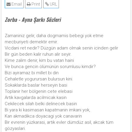
Email
Print
URL
Zorba - Ayna Şarkı Sözleri
Zamaniniz gelir, daha dogmamis bebegi yok etme
mecburiyeti demektir emir.
Vicdani ret nedir? Düzgün adam olmak senin icinden gelir
Bir gün beden kalir ruhun alir seyir.
Kime zalim denir, kim bu vatan haini
Ve bunca gencin ölümünün sorumlusu kimdir?
Bizi ayiramaz bi millet bi din
Cehaletle yogurursan bulursun kini.
Sokaklarda baslar herseyin basi
Toplanir her bölgenin cete elebasi
Artik kavgalarda acilmicak kasin
Cekilecek silah belki delinecek basin
Bi yara ki kasimasan kapatmanin imkani yok,
Kan akmadikca doyacagi yok canavarin
Bir evrenin yüzkarasi, artik evler dümdüz asil, akcak tüm
gözyaslari.