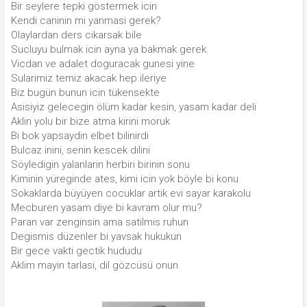
Bir seylere tepki göstermek icin
Kendi caninin mi yanmasi gerek?
Olaylardan ders cikarsak bile
Sucluyu bulmak icin ayna ya bakmak gerek.
Vicdan ve adalet doguracak gunesi yine
Sularimiz temiz akacak hep ileriye
Biz bugün bunun icin tükensekte
Asisiyiz gelecegin ölüm kadar kesin, yasam kadar deli
Aklin yolu bir bize atma kirini moruk
Bi bok yapsaydin elbet bilinirdi
Bulcaz inini, senin kescek dilini
Söyledigin yalanlarin herbiri birinin sonu
Kiminin yüreginde ates, kimi icin yok böyle bi konu
Sokaklarda büyüyen cocuklar artik evi sayar karakolu
Mecburen yasam diye bi kavram olur mu?
Paran var zenginsin ama satilmis ruhun
Degismis düzenler bi yavsak hukukun
Bir gece vakti gectik hududu
Aklim mayin tarlasi, dil gözcüsü onun