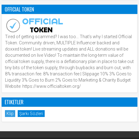
OFFICIAL TOKEN
Tired of getting scammed? I was too… That’s why I started Official
Token. Community driven, MULTIPLE Influencer backed and
doxxed token! Live streaming updates and ALL donations will be
documented on live Video! To maintain the long-term value of
official token supply, there is a deflationary plan in place to take out
tiny bits of the token supply, through buybacks and burn out, with
8% transaction fee. 8% transaction fee | Slippage 10% 3% Goes to
Liquidity 3% Goes to Burn 2% Goes to Marketing & Charity Budget
Website: https://www.officialtoken.org/
ETIKETLER
Klip
Şarkı Sözleri