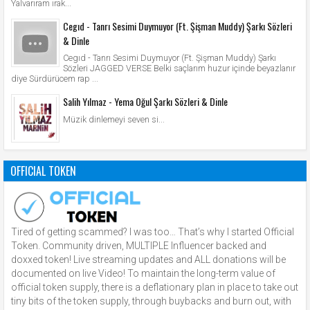
Yalvarıram ırak...
Cegıd - Tanrı Sesimi Duymuyor (Ft. Şişman Muddy) Şarkı Sözleri
& Dinle
Cegıd - Tanrı Sesimi Duymuyor (Ft. Şişman Muddy) Şarkı
Sözleri JAGGED VERSE Belki saçlarım huzur içinde beyazlanır
diye Sürdürücem rap ...
Salih Yılmaz - Yema Oğul Şarkı Sözleri & Dinle
Müzik dinlemeyi seven si...
OFFICIAL TOKEN
Tired of getting scammed? I was too… That’s why I started Official
Token. Community driven, MULTIPLE Influencer backed and
doxxed token! Live streaming updates and ALL donations will be
documented on live Video! To maintain the long-term value of
official token supply, there is a deflationary plan in place to take out
tiny bits of the token supply, through buybacks and burn out, with