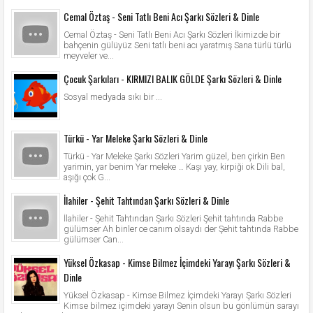
Cemal Öztaş - Seni Tatlı Beni Acı Şarkı Sözleri & Dinle
Cemal Öztaş - Seni Tatlı Beni Acı Şarkı Sözleri İkimizde bir
bahçenin gülüyüz Seni tatlı beni acı yaratmış Sana türlü türlü
meyveler ve...
Çocuk Şarkıları - KIRMIZI BALIK GÖLDE Şarkı Sözleri & Dinle
Sosyal medyada sıkı bir ...
Türkü - Yar Meleke Şarkı Sözleri & Dinle
Türkü - Yar Meleke Şarkı Sözleri Yarim güzel, ben çirkin Ben
yarimin, yar benim Yar meleke … Kaşı yay, kirpiği ok Dili bal,
aşığı çok G...
İlahiler - Şehit Tahtından Şarkı Sözleri & Dinle
İlahiler - Şehit Tahtından Şarkı Sözleri Şehit tahtında Rabbe
gülümser Ah binler ce canım olsaydı der Şehit tahtında Rabbe
gülümser Can...
Yüksel Özkasap - Kimse Bilmez İçimdeki Yarayı Şarkı Sözleri &
Dinle
Yüksel Özkasap - Kimse Bilmez İçimdeki Yarayı Şarkı Sözleri
Kimse bilmez içimdeki yarayı Senin olsun bu gönlümün sarayı