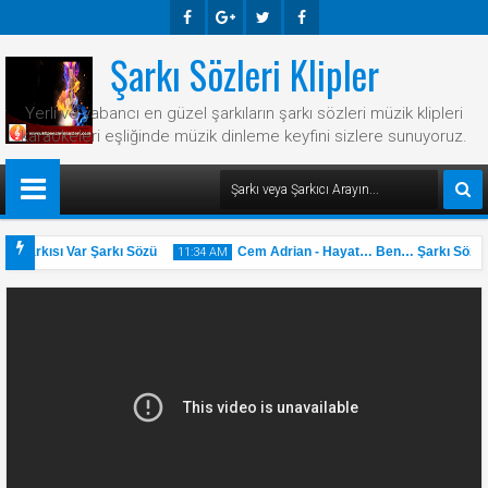
Şarkı Sözleri Klipler
Faceb
Googl
Twitte
Faceb
Ook
E-
R
Ook
Yerli ve yabancı en güzel şarkıların şarkı sözleri müzik klipleri
Plus
karaokeleri eşliğinde müzik dinleme keyfini sizlere sunuyoruz.
r Şarkısı Var Şarkı Sözü
Cem Adrian - Hayat… Ben… Şarkı Sözü
11:34 AM
31
May
2025