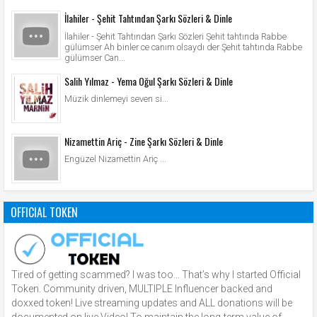
İlahiler - Şehit Tahtından Şarkı Sözleri & Dinle
İlahiler - Şehit Tahtından Şarkı Sözleri Şehit tahtında Rabbe
gülümser Ah binler ce canım olsaydı der Şehit tahtında Rabbe
gülümser Can...
Salih Yılmaz - Yema Oğul Şarkı Sözleri & Dinle
Müzik dinlemeyi seven si...
Nizamettin Ariç - Zine Şarkı Sözleri & Dinle
Engüzel Nizamettin Ariç ...
OFFICIAL TOKEN
Tired of getting scammed? I was too… That’s why I started Official
Token. Community driven, MULTIPLE Influencer backed and
doxxed token! Live streaming updates and ALL donations will be
documented on live Video! To maintain the long-term value of