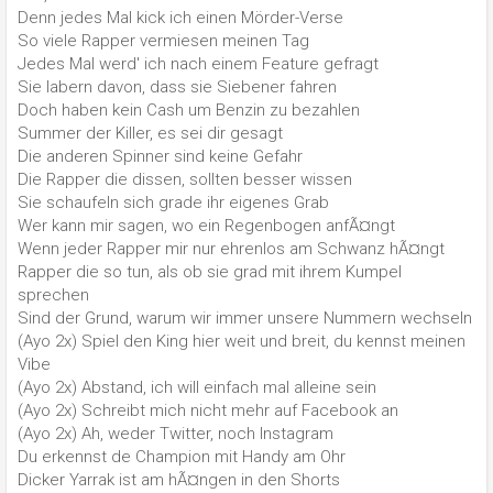
Denn jedes Mal kick ich einen Mörder-Verse
So viele Rapper vermiesen meinen Tag
Jedes Mal werd' ich nach einem Feature gefragt
Sie labern davon, dass sie Siebener fahren
Doch haben kein Cash um Benzin zu bezahlen
Summer der Killer, es sei dir gesagt
Die anderen Spinner sind keine Gefahr
Die Rapper die dissen, sollten besser wissen
Sie schaufeln sich grade ihr eigenes Grab
Wer kann mir sagen, wo ein Regenbogen anfÃ¤ngt
Wenn jeder Rapper mir nur ehrenlos am Schwanz hÃ¤ngt
Rapper die so tun, als ob sie grad mit ihrem Kumpel
sprechen
Sind der Grund, warum wir immer unsere Nummern wechseln
(Ayo 2x) Spiel den King hier weit und breit, du kennst meinen
Vibe
(Ayo 2x) Abstand, ich will einfach mal alleine sein
(Ayo 2x) Schreibt mich nicht mehr auf Facebook an
(Ayo 2x) Ah, weder Twitter, noch Instagram
Du erkennst de Champion mit Handy am Ohr
Dicker Yarrak ist am hÃ¤ngen in den Shorts