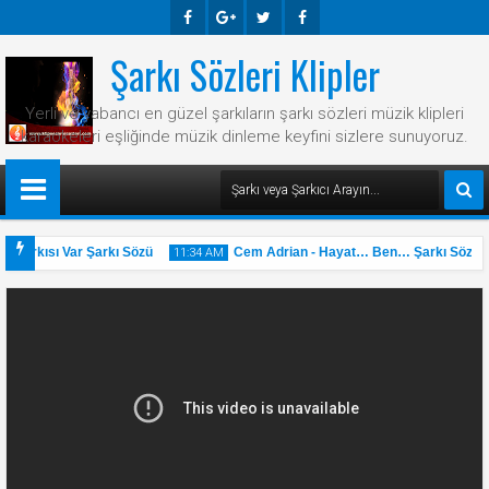
Şarkı Sözleri Klipler
Faceb
Googl
Twitte
Faceb
Ook
E-
R
Ook
Yerli ve yabancı en güzel şarkıların şarkı sözleri müzik klipleri
Plus
karaokeleri eşliğinde müzik dinleme keyfini sizlere sunuyoruz.
 Şarkısı Var Şarkı Sözü
Cem Adrian - Hayat… Ben… Şarkı Sözü
11:34 AM
31
May
2025