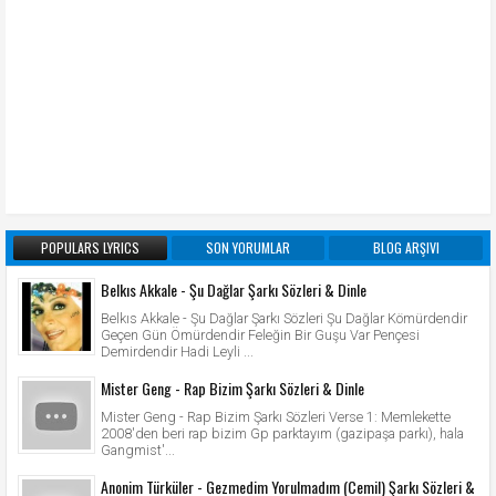
POPULARS LYRICS
SON YORUMLAR
BLOG ARŞIVI
Belkıs Akkale - Şu Dağlar Şarkı Sözleri & Dinle
Belkıs Akkale - Şu Dağlar Şarkı Sözleri Şu Dağlar Kömürdendir
Geçen Gün Ömürdendir Feleğin Bir Guşu Var Pençesi
Demirdendir Hadi Leyli ...
Mister Geng - Rap Bizim Şarkı Sözleri & Dinle
Mister Geng - Rap Bizim Şarkı Sözleri Verse 1: Memlekette
2008'den beri rap bizim Gp parktayım (gazipaşa parkı), hala
Gangmist'...
Anonim Türküler - Gezmedim Yorulmadım (Cemil) Şarkı Sözleri &