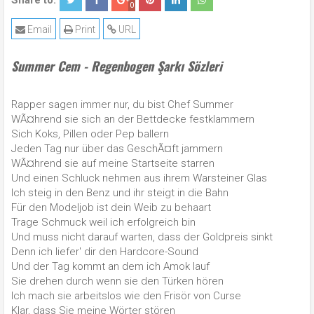
Share to:
0
Email
Print
URL
Summer Cem - Regenbogen Şarkı Sözleri
Rapper sagen immer nur, du bist Chef Summer
WÃ¤hrend sie sich an der Bettdecke festklammern
Sich Koks, Pillen oder Pep ballern
Jeden Tag nur über das GeschÃ¤ft jammern
WÃ¤hrend sie auf meine Startseite starren
Und einen Schluck nehmen aus ihrem Warsteiner Glas
Ich steig in den Benz und ihr steigt in die Bahn
Für den Modeljob ist dein Weib zu behaart
Trage Schmuck weil ich erfolgreich bin
Und muss nicht darauf warten, dass der Goldpreis sinkt
Denn ich liefer' dir den Hardcore-Sound
Und der Tag kommt an dem ich Amok lauf
Sie drehen durch wenn sie den Türken hören
Ich mach sie arbeitslos wie den Frisör von Curse
Klar, dass Sie meine Wörter stören