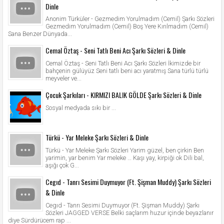
Dinle
Anonim Türküler - Gezmedim Yorulmadım (Cemil) Şarkı Sözleri
Gezmedim Yorulmadım (Cemil) Boş Yere Kırılmadım (Cemil)
Sana Benzer Dünyada...
Cemal Öztaş - Seni Tatlı Beni Acı Şarkı Sözleri & Dinle
Cemal Öztaş - Seni Tatlı Beni Acı Şarkı Sözleri İkimizde bir
bahçenin gülüyüz Seni tatlı beni acı yaratmış Sana türlü türlü
meyveler ve...
Çocuk Şarkıları - KIRMIZI BALIK GÖLDE Şarkı Sözleri & Dinle
Sosyal medyada sıkı bir ...
Türkü - Yar Meleke Şarkı Sözleri & Dinle
Türkü - Yar Meleke Şarkı Sözleri Yarim güzel, ben çirkin Ben
yarimin, yar benim Yar meleke … Kaşı yay, kirpiği ok Dili bal,
aşığı çok G...
Cegıd - Tanrı Sesimi Duymuyor (Ft. Şişman Muddy) Şarkı Sözleri
& Dinle
Cegıd - Tanrı Sesimi Duymuyor (Ft. Şişman Muddy) Şarkı
Sözleri JAGGED VERSE Belki saçlarım huzur içinde beyazlanır
diye Sürdürücem rap ...