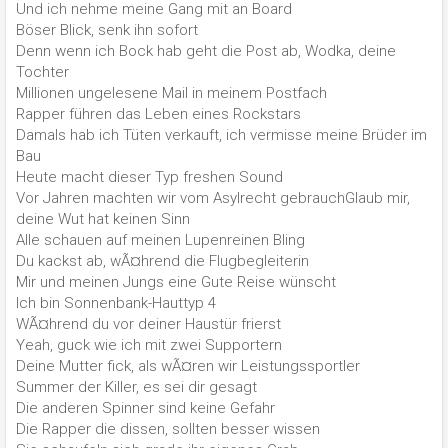
Und ich nehme meine Gang mit an Board
Böser Blick, senk ihn sofort
Denn wenn ich Bock hab geht die Post ab, Wodka, deine
Tochter
Millionen ungelesene Mail in meinem Postfach
Rapper führen das Leben eines Rockstars
Damals hab ich Tüten verkauft, ich vermisse meine Brüder im
Bau
Heute macht dieser Typ freshen Sound
Vor Jahren machten wir vom Asylrecht gebrauchGlaub mir,
deine Wut hat keinen Sinn
Alle schauen auf meinen Lupenreinen Bling
Du kackst ab, wÃ¤hrend die Flugbegleiterin
Mir und meinen Jungs eine Gute Reise wünscht
Ich bin Sonnenbank-Hauttyp 4
WÃ¤hrend du vor deiner Haustür frierst
Yeah, guck wie ich mit zwei Supportern
Deine Mutter fick, als wÃ¤ren wir Leistungssportler
Summer der Killer, es sei dir gesagt
Die anderen Spinner sind keine Gefahr
Die Rapper die dissen, sollten besser wissen