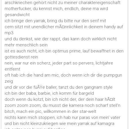
arschkriechen gehört nicht zu meiner charaktereigenschaft
motherfucker, du kennst mich, endlich, deine ma wird
gesandwicht
ich bringe den yarrak, bring du bitte nur den senf mit
cem sitzt mit unendlicher mÃ¤nnlichkeit in deinem handy auf
mp3
und du denkst, wie der rappt, das kann doch wirklich nicht
mehr menschlich sein
ist es auch nicht, ich bin optimus prime, lauf bewaffnet in den
gottesdienst rein
nein, war nur ein scherz, jeder part so pervers, lichtjahre
entfernt
oft hab ich die hand am mic, doch wenn ich dir die pumpgun
zeig
und dir vor die füÃŸe baller, tanzt du den gangnam style
ich bin der baba, barbie, ich komm für bargeld
doch wenn du kotzt, bin ich nicht der, der dein haar hÃ¤lt
zoom zoom zoom, du musst die kamera noch scharf stell'n
bitch, mach ein pic, willkommen in der star-welt
nichts kann mich stoppen, ich hab nur paras von mein' vater
und bin nicht kleinzukriegen wie mein yarrak auf kamagra