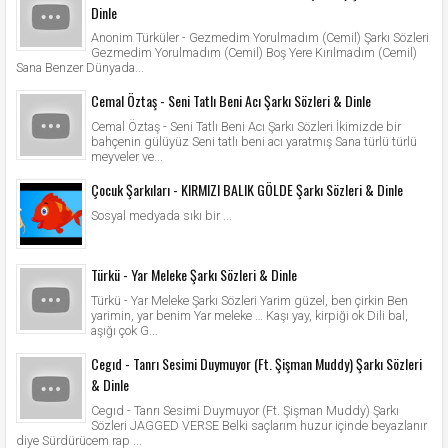
Dinle
Anonim Türküler - Gezmedim Yorulmadım (Cemil) Şarkı Sözleri
Gezmedim Yorulmadım (Cemil) Boş Yere Kırılmadım (Cemil)
Sana Benzer Dünyada...
Cemal Öztaş - Seni Tatlı Beni Acı Şarkı Sözleri & Dinle
Cemal Öztaş - Seni Tatlı Beni Acı Şarkı Sözleri İkimizde bir
bahçenin gülüyüz Seni tatlı beni acı yaratmış Sana türlü türlü
meyveler ve...
Çocuk Şarkıları - KIRMIZI BALIK GÖLDE Şarkı Sözleri & Dinle
Sosyal medyada sıkı bir ...
Türkü - Yar Meleke Şarkı Sözleri & Dinle
Türkü - Yar Meleke Şarkı Sözleri Yarim güzel, ben çirkin Ben
yarimin, yar benim Yar meleke … Kaşı yay, kirpiği ok Dili bal,
aşığı çok G...
Cegıd - Tanrı Sesimi Duymuyor (Ft. Şişman Muddy) Şarkı Sözleri
& Dinle
Cegıd - Tanrı Sesimi Duymuyor (Ft. Şişman Muddy) Şarkı
Sözleri JAGGED VERSE Belki saçlarım huzur içinde beyazlanır
diye Sürdürücem rap ...