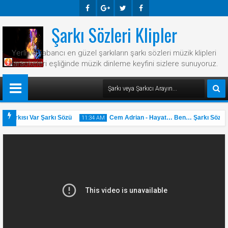
Şarkı Sözleri Klipler
Faceb
Googl
Twitte
Faceb
Ook
E-
R
Ook
Yerli ve yabancı en güzel şarkıların şarkı sözleri müzik klipleri
Plus
karaokeleri eşliğinde müzik dinleme keyfini sizlere sunuyoruz.
 Şarkısı Var Şarkı Sözü
Cem Adrian - Hayat… Ben… Şarkı Sözü
11:34 AM
31
May
2025