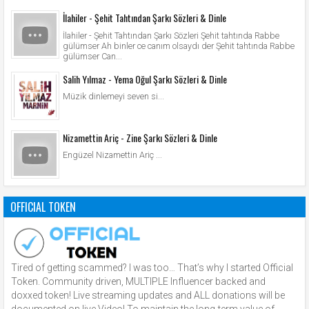
İlahiler - Şehit Tahtından Şarkı Sözleri & Dinle
İlahiler - Şehit Tahtından Şarkı Sözleri Şehit tahtında Rabbe
gülümser Ah binler ce canım olsaydı der Şehit tahtında Rabbe
gülümser Can...
Salih Yılmaz - Yema Oğul Şarkı Sözleri & Dinle
Müzik dinlemeyi seven si...
Nizamettin Ariç - Zine Şarkı Sözleri & Dinle
Engüzel Nizamettin Ariç ...
OFFICIAL TOKEN
Tired of getting scammed? I was too… That’s why I started Official
Token. Community driven, MULTIPLE Influencer backed and
doxxed token! Live streaming updates and ALL donations will be
documented on live Video! To maintain the long-term value of