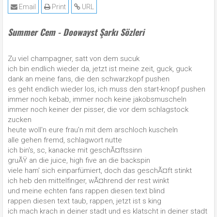
Email
Print
URL
Summer Cem - Doowayst Şarkı Sözleri
Zu viel champagner, satt von dem sucuk
ich bin endlich wieder da, jetzt ist meine zeit, guck, guck
dank an meine fans, die den schwarzkopf pushen
es geht endlich wieder los, ich muss den start-knopf pushen
immer noch kebab, immer noch keine jakobsmuscheln
immer noch keiner der pisser, die vor dem schlagstock
zucken
heute woll'n eure frau'n mit dem arschloch kuscheln
alle gehen fremd, schlagwort nutte
ich bin's, sc, kanacke mit geschÃ¤ftssinn
gruÃŸ an die juice, high five an die backspin
viele ham' sich einparfümiert, doch das geschÃ¤ft stinkt
ich heb den mittelfinger, wÃ¤hrend der rest winkt
und meine echten fans rappen diesen text blind
rappen diesen text taub, rappen, jetzt ist s king
ich mach krach in deiner stadt und es klatscht in deiner stadt