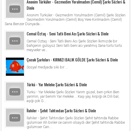
Anonim Türküler - Gezmedim Yorulmadım (Cemil) Şarkı Sözleri &
Dinle
Anonim Türküler - Gezmedim Yorulmadım (Cemil) Şarkı Sözleri
Gezmedim Yorulmadım (Cemil) Boş Yere Kırılmadım (Cemil)
Sana Benzer Dünyada...
Cemal Öztaş - Seni Tatlı Beni Acı Şarkı Sözleri & Dinle
Cemal Öztaş - Seni Tatlı Beni Acı Şarkı Sözleri İkimizde bir
bahçenin gülüyüz Seni tatlı beni acı yaratmış Sana türlü türlü
meyveler ve...
Çocuk Şarkıları - KIRMIZI BALIK GÖLDE Şarkı Sözleri & Dinle
Sosyal medyada sıkı bir ...
Türkü - Yar Meleke Şarkı Sözleri & Dinle
Türkü - Yar Meleke Şarkı Sözleri Yarim güzel, ben çirkin Ben
yarimin, yar benim Yar meleke … Kaşı yay, kirpiği ok Dili bal,
aşığı çok G...
İlahiler - Şehit Tahtından Şarkı Sözleri & Dinle
İlahiler - Şehit Tahtından Şarkı Sözleri Şehit tahtında Rabbe
gülümser Ah binler ce canım olsaydı der Şehit tahtında Rabbe
gülümser Can...