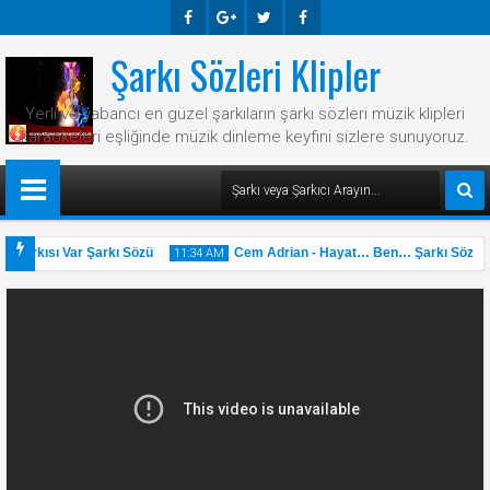
Şarkı Sözleri Klipler
Faceb
Googl
Twitte
Faceb
Ook
E-
R
Ook
Yerli ve yabancı en güzel şarkıların şarkı sözleri müzik klipleri
Plus
karaokeleri eşliğinde müzik dinleme keyfini sizlere sunuyoruz.
Şarkısı Var Şarkı Sözü
Cem Adrian - Hayat… Ben… Şarkı Sözü
11:34 AM
31
May
2025