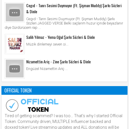
Cegıd - Tanrı Sesimi Duymuyor (Ft. Şişman Muddy) Şarkı Sözleri
& Dinle
Cegıd - Tanrı Sesimi Duymuyor (Ft. Şişman Muddy) Şarkı
Sözleri JAGGED VERSE Belki saçlarım huzur içinde beyazlanır
diye Sürdürücem rap ...
Salih Yılmaz - Yema Oğul Şarkı Sözleri & Dinle
Müzik dinlemeyi seven si...
Nizamettin Ariç - Zine Şarkı Sözleri & Dinle
Engüzel Nizamettin Ariç ...
OFFICIAL TOKEN
Tired of getting scammed? I was too… That’s why I started Official
Token. Community driven, MULTIPLE Influencer backed and
doxxed token! Live streaming updates and ALL donations will be