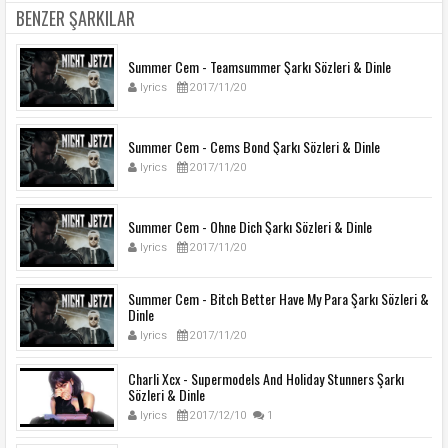
BENZER ŞARKILAR
Summer Cem - Teamsummer Şarkı Sözleri & Dinle
lyrics
2017/11/20
Summer Cem - Cems Bond Şarkı Sözleri & Dinle
lyrics
2017/11/20
Summer Cem - Ohne Dich Şarkı Sözleri & Dinle
lyrics
2017/11/20
Summer Cem - Bitch Better Have My Para Şarkı Sözleri &
Dinle
lyrics
2017/11/20
Charli Xcx - Supermodels And Holiday Stunners Şarkı
Sözleri & Dinle
lyrics
2017/12/10
1