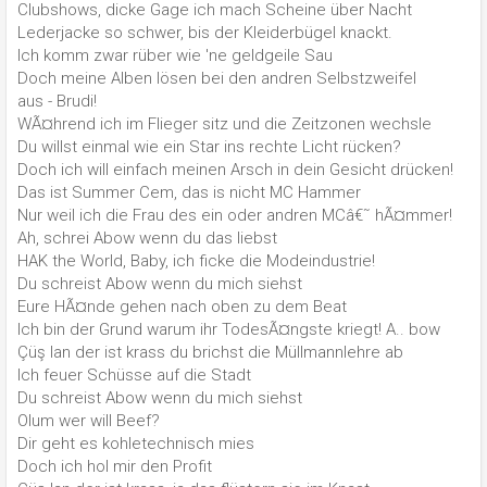
Clubshows, dicke Gage ich mach Scheine über Nacht
Lederjacke so schwer, bis der Kleiderbügel knackt.
Ich komm zwar rüber wie 'ne geldgeile Sau
Doch meine Alben lösen bei den andren Selbstzweifel
aus - Brudi!
WÃ¤hrend ich im Flieger sitz und die Zeitzonen wechsle
Du willst einmal wie ein Star ins rechte Licht rücken?
Doch ich will einfach meinen Arsch in dein Gesicht drücken!
Das ist Summer Cem, das is nicht MC Hammer
Nur weil ich die Frau des ein oder andren MCâ€˜ hÃ¤mmer!
Ah, schrei Abow wenn du das liebst
HAK the World, Baby, ich ficke die Modeindustrie!
Du schreist Abow wenn du mich siehst
Eure HÃ¤nde gehen nach oben zu dem Beat
Ich bin der Grund warum ihr TodesÃ¤ngste kriegt! A.. bow
Çüş lan der ist krass du brichst die Müllmannlehre ab
Ich feuer Schüsse auf die Stadt
Du schreist Abow wenn du mich siehst
Olum wer will Beef?
Dir geht es kohletechnisch mies
Doch ich hol mir den Profit