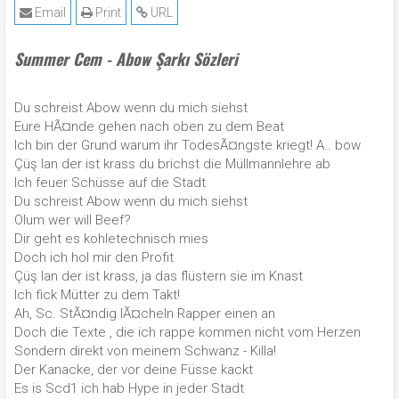
Email
Print
URL
Summer Cem - Abow Şarkı Sözleri
Du schreist Abow wenn du mich siehst
Eure HÃ¤nde gehen nach oben zu dem Beat
Ich bin der Grund warum ihr TodesÃ¤ngste kriegt! A.. bow
Çüş lan der ist krass du brichst die Müllmannlehre ab
Ich feuer Schüsse auf die Stadt
Du schreist Abow wenn du mich siehst
Olum wer will Beef?
Dir geht es kohletechnisch mies
Doch ich hol mir den Profit
Çüş lan der ist krass, ja das flüstern sie im Knast
Ich fick Mütter zu dem Takt!
Ah, Sc. StÃ¤ndig lÃ¤cheln Rapper einen an
Doch die Texte , die ich rappe kommen nicht vom Herzen
Sondern direkt von meinem Schwanz - Killa!
Der Kanacke, der vor deine Füsse kackt
Es is Scd1 ich hab Hype in jeder Stadt