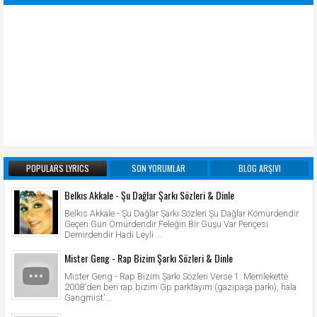
POPULARS LYRICS
SON YORUMLAR
BLOG ARŞIVI
Belkıs Akkale - Şu Dağlar Şarkı Sözleri & Dinle
Belkıs Akkale - Şu Dağlar Şarkı Sözleri Şu Dağlar Kömürdendir
Geçen Gün Ömürdendir Feleğin Bir Guşu Var Pençesi
Demirdendir Hadi Leyli ...
Mister Geng - Rap Bizim Şarkı Sözleri & Dinle
Mister Geng - Rap Bizim Şarkı Sözleri Verse 1: Memlekette
2008'den beri rap bizim Gp parktayım (gazipaşa parkı), hala
Gangmist'...