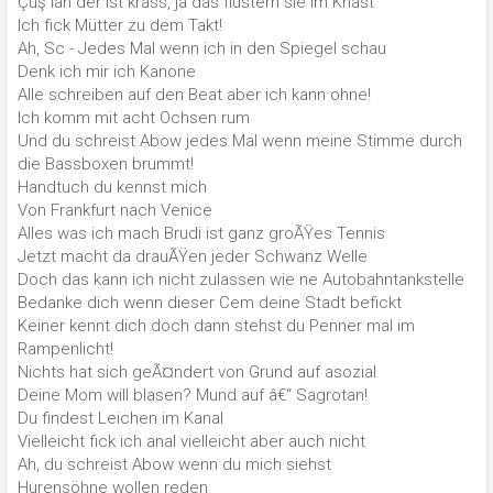
Çüş lan der ist krass, ja das flüstern sie im Knast
Ich fick Mütter zu dem Takt!
Ah, Sc - Jedes Mal wenn ich in den Spiegel schau
Denk ich mir ich Kanone
Alle schreiben auf den Beat aber ich kann ohne!
Ich komm mit acht Ochsen rum
Und du schreist Abow jedes Mal wenn meine Stimme durch
die Bassboxen brummt!
Handtuch du kennst mich
Von Frankfurt nach Venice
Alles was ich mach Brudi ist ganz groÃŸes Tennis
Jetzt macht da drauÃŸen jeder Schwanz Welle
Doch das kann ich nicht zulassen wie ne Autobahntankstelle
Bedanke dich wenn dieser Cem deine Stadt befickt
Keiner kennt dich doch dann stehst du Penner mal im
Rampenlicht!
Nichts hat sich geÃ¤ndert von Grund auf asozial
Deine Mom will blasen? Mund auf â€“ Sagrotan!
Du findest Leichen im Kanal
Vielleicht fick ich anal vielleicht aber auch nicht
Ah, du schreist Abow wenn du mich siehst
Hurensöhne wollen reden