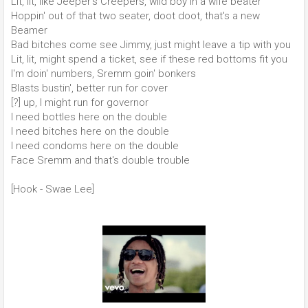
Lit, lit, like Jeeper's Creepers, wild boy in a wife beater
Hoppin' out of that two seater, doot doot, that's a new
Beamer
Bad bitches come see Jimmy, just might leave a tip with you
Lit, lit, might spend a ticket, see if these red bottoms fit you
I'm doin' numbers, Sremm goin' bonkers
Blasts bustin', better run for cover
[?] up, I might run for governor
I need bottles here on the double
I need bitches here on the double
I need condoms here on the double
Face Sremm and that's double trouble
[Hook - Swae Lee]