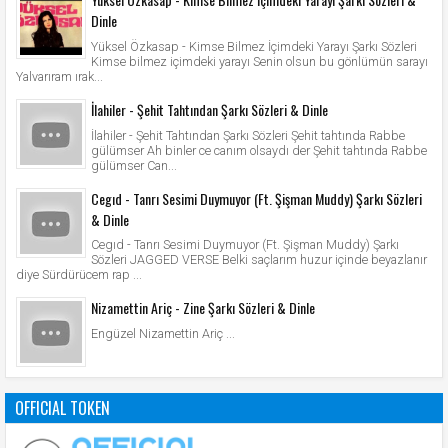
Dinle
Yüksel Özkasap - Kimse Bilmez İçimdeki Yarayı Şarkı Sözleri
Kimse bilmez içimdeki yarayı Senin olsun bu gönlümün sarayı
Yalvarıram ırak...
İlahiler - Şehit Tahtından Şarkı Sözleri & Dinle
İlahiler - Şehit Tahtından Şarkı Sözleri Şehit tahtında Rabbe
gülümser Ah binler ce canım olsaydı der Şehit tahtında Rabbe
gülümser Can...
Cegıd - Tanrı Sesimi Duymuyor (Ft. Şişman Muddy) Şarkı Sözleri
& Dinle
Cegıd - Tanrı Sesimi Duymuyor (Ft. Şişman Muddy) Şarkı
Sözleri JAGGED VERSE Belki saçlarım huzur içinde beyazlanır
diye Sürdürücem rap ...
Nizamettin Ariç - Zine Şarkı Sözleri & Dinle
Engüzel Nizamettin Ariç ...
OFFICIAL TOKEN