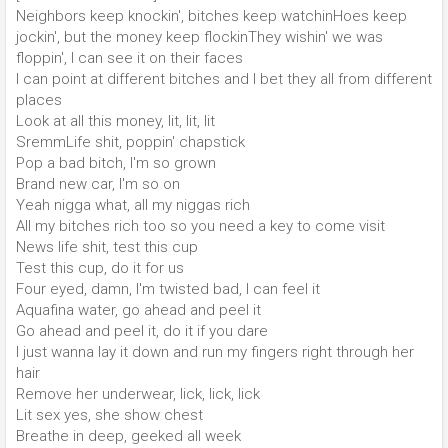
Neighbors keep knockin', bitches keep watchinHoes keep
jockin', but the money keep flockinThey wishin' we was
floppin', I can see it on their faces
I can point at different bitches and I bet they all from different
places
Look at all this money, lit, lit, lit
SremmLife shit, poppin' chapstick
Pop a bad bitch, I'm so grown
Brand new car, I'm so on
Yeah nigga what, all my niggas rich
All my bitches rich too so you need a key to come visit
News life shit, test this cup
Test this cup, do it for us
Four eyed, damn, I'm twisted bad, I can feel it
Aquafina water, go ahead and peel it
Go ahead and peel it, do it if you dare
I just wanna lay it down and run my fingers right through her
hair
Remove her underwear, lick, lick, lick
Lit sex yes, she show chest
Breathe in deep, geeked all week