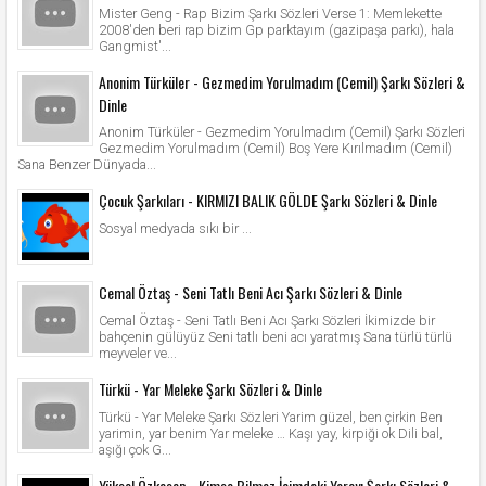
Mister Geng - Rap Bizim Şarkı Sözleri Verse 1: Memlekette
2008'den beri rap bizim Gp parktayım (gazipaşa parkı), hala
Gangmist'...
Anonim Türküler - Gezmedim Yorulmadım (Cemil) Şarkı Sözleri &
Dinle
Anonim Türküler - Gezmedim Yorulmadım (Cemil) Şarkı Sözleri
Gezmedim Yorulmadım (Cemil) Boş Yere Kırılmadım (Cemil)
Sana Benzer Dünyada...
Çocuk Şarkıları - KIRMIZI BALIK GÖLDE Şarkı Sözleri & Dinle
Sosyal medyada sıkı bir ...
Cemal Öztaş - Seni Tatlı Beni Acı Şarkı Sözleri & Dinle
Cemal Öztaş - Seni Tatlı Beni Acı Şarkı Sözleri İkimizde bir
bahçenin gülüyüz Seni tatlı beni acı yaratmış Sana türlü türlü
meyveler ve...
Türkü - Yar Meleke Şarkı Sözleri & Dinle
Türkü - Yar Meleke Şarkı Sözleri Yarim güzel, ben çirkin Ben
yarimin, yar benim Yar meleke … Kaşı yay, kirpiği ok Dili bal,
aşığı çok G...
Yüksel Özkasap - Kimse Bilmez İçimdeki Yarayı Şarkı Sözleri &