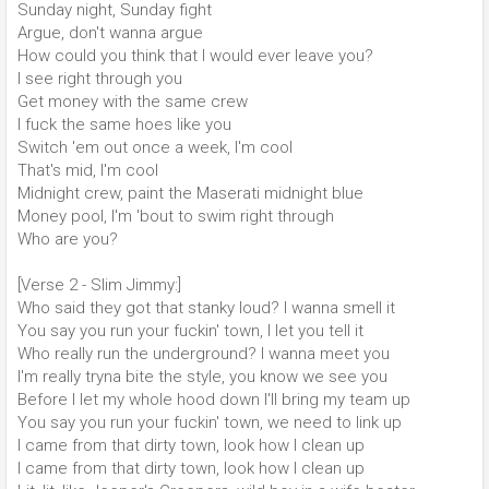
Sunday night, Sunday fight
Argue, don't wanna argue
How could you think that I would ever leave you?
I see right through you
Get money with the same crew
I fuck the same hoes like you
Switch 'em out once a week, I'm cool
That's mid, I'm cool
Midnight crew, paint the Maserati midnight blue
Money pool, I'm 'bout to swim right through
Who are you?
[Verse 2 - Slim Jimmy:]
Who said they got that stanky loud? I wanna smell it
You say you run your fuckin' town, I let you tell it
Who really run the underground? I wanna meet you
I'm really tryna bite the style, you know we see you
Before I let my whole hood down I'll bring my team up
You say you run your fuckin' town, we need to link up
I came from that dirty town, look how I clean up
I came from that dirty town, look how I clean up