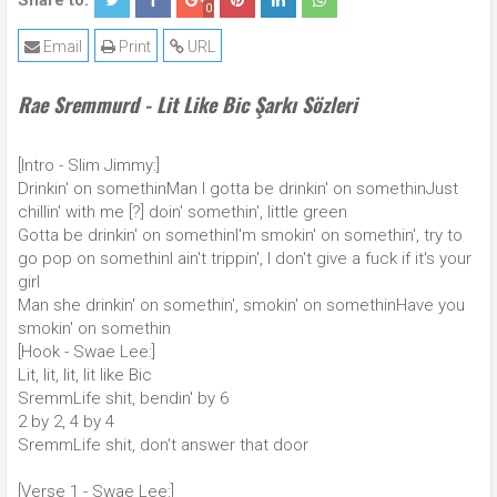
Share to:
0
Email
Print
URL
Rae Sremmurd - Lit Like Bic Şarkı Sözleri
[Intro - Slim Jimmy:]
Drinkin' on somethinMan I gotta be drinkin' on somethinJust
chillin' with me [?] doin' somethin', little green
Gotta be drinkin' on somethinI'm smokin' on somethin', try to
go pop on somethinI ain't trippin', I don't give a fuck if it's your
girl
Man she drinkin' on somethin', smokin' on somethinHave you
smokin' on somethin
[Hook - Swae Lee:]
Lit, lit, lit, lit like Bic
SremmLife shit, bendin' by 6
2 by 2, 4 by 4
SremmLife shit, don't answer that door
[Verse 1 - Swae Lee:]