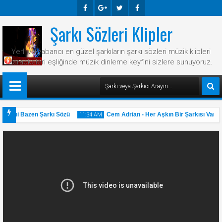
Şarkı Sözleri Klipler
Faceb
Googl
Twitte
Faceb
Ook
E-
R
Ook
Yerli ve yabancı en güzel şarkıların şarkı sözleri müzik klipleri
Plus
karaokeleri eşliğinde müzik dinleme keyfini sizlere sunuyoruz.
 Hani Bazen Şarkı Sözü
Cem Adrian - Her Aşkın Bir Şarkısı Var Şar
11:34 AM
31
May
2025