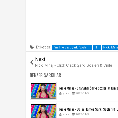
Etiketler:
I'm The Best Şarkı Sözleri
N
Nicki Minaj
Next
Nicki Minaj - Click Clack Şarkı Sözleri & Dinle
BENZER ŞARKILAR
Nicki Minaj - Shanghai Şarkı Sözleri & Dinle
lyrics
2017/11/5
Nicki Minaj - Up In Flames Şarkı Sözleri & D
lyrics
2017/11/5