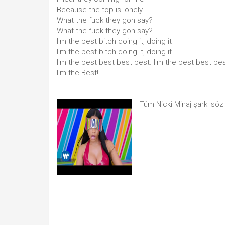
Because the top is lonely.
What the fuck they gon say?
What the fuck they gon say?
I'm the best bitch doing it, doing it
I'm the best bitch doing it, doing it
I'm the best best best best. I'm the best best be
I'm the Best!
Tüm Nicki Minaj şarkı söz