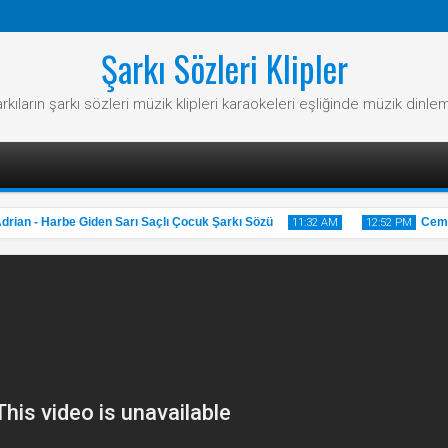
Şarkı Sözleri Klipler
rkıların şarkı sözleri müzik klipleri karaokeleri eşliğinde müzik dinle
n - Harbe Giden Sarı Saçlı Çocuk Şarkı Sözü
Cem Adr
11:32 AM
12:52 PM
31
20
May
May
2025
2025