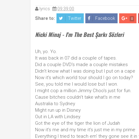
lyrics
09:39:00
Share to:
Twitter
Facebook
0
Nicki Minaj - I'm The Best Şarkı Sözleri
Uh, yo. Yo.
It was back in 07 did a couple of tapes.
Did a couple DVD's made a couple mistakes
Didn't know what I was doing but I put on a cape
Now it's which world tour should I go on today?
See, you told me I would lose but I won.
I might cop a million Jimmy Choo's just for fun.
Cause bitches couldn't take what's in me
Australia to Sydney
Might run up in Disney
Out in LA with Lindsey.
Got the eye of the tiger the lion of Judah
Now it's me and my time it's just me in my prime
Everything I tried to teach em' they gone see it in 