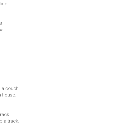
lind.
al
al.
r a couch
a house.
rack
p a track.