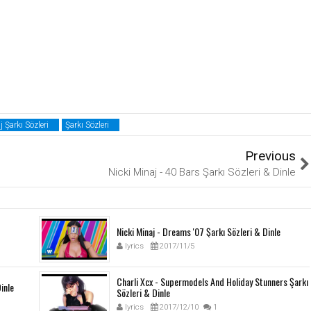
 Şarkı Sözleri
Şarkı Sözleri
Previous
Nicki Minaj - 40 Bars Şarkı Sözleri & Dinle
Nicki Minaj - Dreams '07 Şarkı Sözleri & Dinle
lyrics
2017/11/5
Charli Xcx - Supermodels And Holiday Stunners Şarkı
inle
Sözleri & Dinle
lyrics
2017/12/10
1