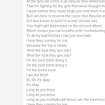
All the girls will come in as long as they understa
That I'm fighting for the girls that never thought t
Cause before they could begin you told them it 
But I am here to reverse the curse that they live in
Got two bones to pick I'm a only choose one,
You might get addressed on the second album
Which means you can breathe until I mothafuckin
To all my bad bitches I can see your halo.
I hear they coming for me.
Because the top is lonely.
What the fuck they gon say?
What the fuck they gon say?
I'm the best bitch doing it,
I'm the best bitch doing it.
I'm the be be best.
I am the Best!
Eh, Eh, it's okay.
It's okay.
Long as you know,
Long as you know,
Long as you mothafuckin know, I am the best best 
I hear they coming for me