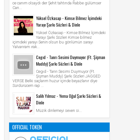
ce canım olsaydı der Şehit tahtında Rabbe gülümser
Can...
Yüksel Özkasap - Kimse Bilmez İçimdeki
Yarayı Şarkı Sözleri & Dinle
Yüksel Özkasap - Kimse Bilmez İçimdeki
Yarayı Şarkı Sözleri Kimse bilmez
içimdeki yarayı Senin olsun bu gönlümün sarayı
Yalvarıram ırak...
Cegıd - Tanrı Sesimi Duymuyor (Ft. Şişman
Muddy) Şarkı Sözleri & Dinle
Cegıd - Tanrı Sesimi Duymuyor (Ft.
Şişman Muddy) Şarkı Sözleri JAGGED
VERSE Belki saçlarım huzur içinde beyazlanır diye
Sürdürücem rap ...
Salih Yılmaz - Yema Oğul Şarkı Sözleri &
Dinle
Müzik dinlemeyi seven si...
OFFICIAL TOKEN