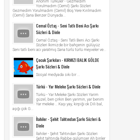
Anonim Türküler - Gezmedim
Yorulmadım (Cemil) Şarkı Sözleri
Gezmedim Yorulmadım (Cemil) Boş Yere Kırılmadım
(Cemil) Sana Benzer Dünyada...
Cemal Öztaş - Seni Tatlı Beni Acı Şarkı
Sözleri & Dinle
Cemal Öztaş - Seni Tatlı Beni Acı Şarkı
Sözleri İkimizde bir bahçenin gülüyüz
Seni tatlı beni acı yaratmış Sana türlü türlü meyveler ve...
Çocuk Şarkıları - KIRMIZI BALIK GÖLDE
Şarkı Sözleri & Dinle
Sosyal medyada sıkı bir ...
Türkü - Yar Meleke Şarkı Sözleri & Dinle
Türkü - Yar Meleke Şarkı Sözleri Yarim
güzel, ben çirkin Ben yarimin, yar benim
Yar meleke … Kaşı yay, kirpiği ok Dili bal,
aşığı çok G...
İlahiler - Şehit Tahtından Şarkı Sözleri &
Dinle
İlahiler - Şehit Tahtından Şarkı Sözleri
Şehit tahtında Rabbe gülümser Ah binler