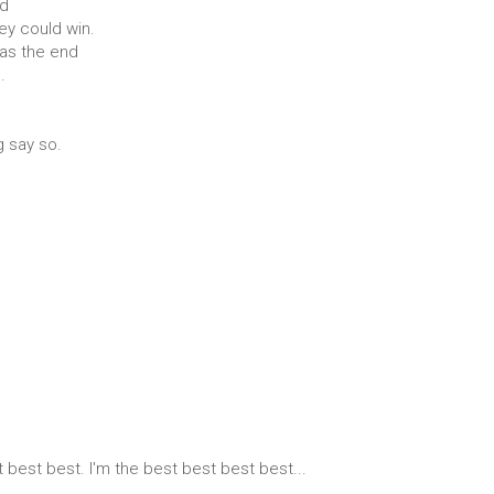
nd
hey could win.
was the end
.
g say so.
best best. I'm the best best best best...