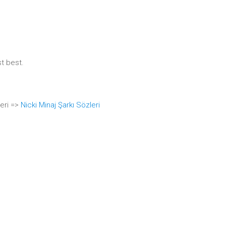
st best.
leri =>
Nicki Minaj Şarkı Sözleri