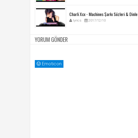
Charli Xcx - Machines Şarkı Sözleri & Dinle
lyrics
2017/12/10
YORUM GÖNDER
Emoticon