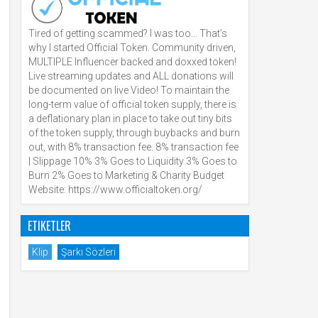
Tired of getting scammed? I was too… That’s
why I started Official Token. Community driven,
MULTIPLE Influencer backed and doxxed token!
Live streaming updates and ALL donations will
be documented on live Video! To maintain the
long-term value of official token supply, there is
a deflationary plan in place to take out tiny bits
of the token supply, through buybacks and burn
out, with 8% transaction fee. 8% transaction fee
| Slippage 10% 3% Goes to Liquidity 3% Goes to
Burn 2% Goes to Marketing & Charity Budget
Website: https://www.officialtoken.org/
ETIKETLER
Klip
Şarkı Sözleri