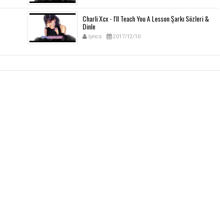
Charli Xcx - I'll Teach You A Lesson Şarkı Sözleri &
Dinle
lyrics
2017/12/10