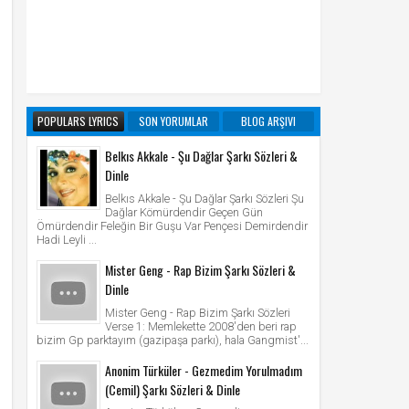
POPULARS LYRICS
SON YORUMLAR
BLOG ARŞIVI
Belkıs Akkale - Şu Dağlar Şarkı Sözleri &
Dinle
Belkıs Akkale - Şu Dağlar Şarkı Sözleri Şu
Dağlar Kömürdendir Geçen Gün
Ömürdendir Feleğin Bir Guşu Var Pençesi Demirdendir
Hadi Leyli ...
Mister Geng - Rap Bizim Şarkı Sözleri &
Dinle
Mister Geng - Rap Bizim Şarkı Sözleri
Verse 1: Memlekette 2008'den beri rap
bizim Gp parktayım (gazipaşa parkı), hala Gangmist'...
Anonim Türküler - Gezmedim Yorulmadım
(Cemil) Şarkı Sözleri & Dinle