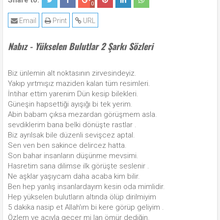
Share to:
0
Email
Print
URL
Nabız - Yükselen Bulutlar 2 Şarkı Sözleri
Biz ünlemin alt noktasının zirvesindeyiz.
Yakıp yırtmışız maziden kalan tüm resimleri.
İntihar ettim yarenim Dün kesip bilekleri.
Güneşin hapsettiği ayışığı bi tek yerim.
Abin babam çıksa mezardan görüşmem asla.
sevdiklerim bana belki dönüşte rastlar .
Biz ayrılsak bile düzenli sevişcez aptal.
Sen ven ben sakince delircez hatta.
Son bahar insanların düşünme mevsimi.
Hasretim sana dilimse ilk görüşte seslenir .
Ne aşklar yaşıycam daha acaba kim bilir.
Ben hep yanlış insanlardayım kesin oda mimlidir.
Hep yükselen bulutların altında ölüp dirilmiyim
5 dakika nasip et Allah'ım bi kere görüp geliyim .
Özlem ve acıyla gecer mi lan ömür dediğin.