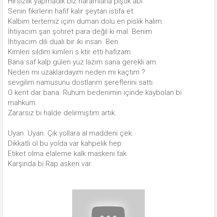
Hırsızlık yapmadık biz haramlarla piştik abi.
Senin fikirlerin hafif kalır şeytan istifa et.
Kalbim tertemiz içim duman dolu en pislik halim.
İhtiyacım şan şöhret para değil ki mal. Benim
İhtiyacım dili dualı bir iki insan. Ben
Kimleri sildim kimleri s.ktir etti hafızam.
Bana saf kalp gülen yüz lazım sana gerekli am.
Neden mi uzaklardayım neden mi kaçtım ?
sevgilim namusunu dostlarım şereflerini sattı.
O kent dar bana. Ruhum bedenimin içinde kaybolan bi
mahkum.
Zararsız bi halde delirmiştim artık.
Uyan. Uyan. Çık yollara al maddeni çek.
Dikkatli ol bu yolda var kahpelik hep
Etiket olma elaleme kalk maskeni tak.
Karşında bi Rap askeri var.