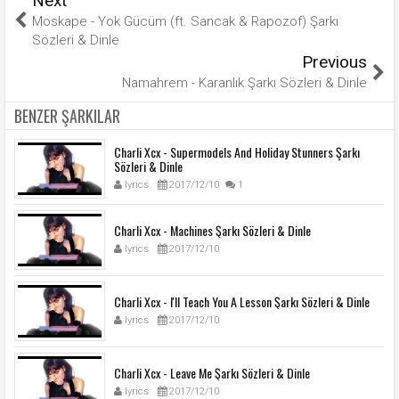
Next
Moskape - Yok Gücüm (ft. Sancak & Rapozof) Şarkı
Sözleri & Dinle
Previous
Namahrem - Karanlık Şarkı Sözleri & Dinle
BENZER ŞARKILAR
Charli Xcx - Supermodels And Holiday Stunners Şarkı
Sözleri & Dinle
lyrics
2017/12/10
1
Charli Xcx - Machines Şarkı Sözleri & Dinle
lyrics
2017/12/10
Charli Xcx - I'll Teach You A Lesson Şarkı Sözleri & Dinle
lyrics
2017/12/10
Charli Xcx - Leave Me Şarkı Sözleri & Dinle
lyrics
2017/12/10