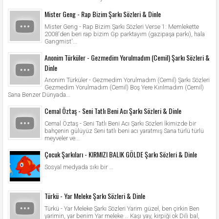
Mister Geng - Rap Bizim Şarkı Sözleri & Dinle
Mister Geng - Rap Bizim Şarkı Sözleri Verse 1: Memlekette
2008'den beri rap bizim Gp parktayım (gazipaşa parkı), hala
Gangmist'...
Anonim Türküler - Gezmedim Yorulmadım (Cemil) Şarkı Sözleri &
Dinle
Anonim Türküler - Gezmedim Yorulmadım (Cemil) Şarkı Sözleri
Gezmedim Yorulmadım (Cemil) Boş Yere Kırılmadım (Cemil)
Sana Benzer Dünyada...
Cemal Öztaş - Seni Tatlı Beni Acı Şarkı Sözleri & Dinle
Cemal Öztaş - Seni Tatlı Beni Acı Şarkı Sözleri İkimizde bir
bahçenin gülüyüz Seni tatlı beni acı yaratmış Sana türlü türlü
meyveler ve...
Çocuk Şarkıları - KIRMIZI BALIK GÖLDE Şarkı Sözleri & Dinle
Sosyal medyada sıkı bir ...
Türkü - Yar Meleke Şarkı Sözleri & Dinle
Türkü - Yar Meleke Şarkı Sözleri Yarim güzel, ben çirkin Ben
yarimin, yar benim Yar meleke … Kaşı yay, kirpiği ok Dili bal,