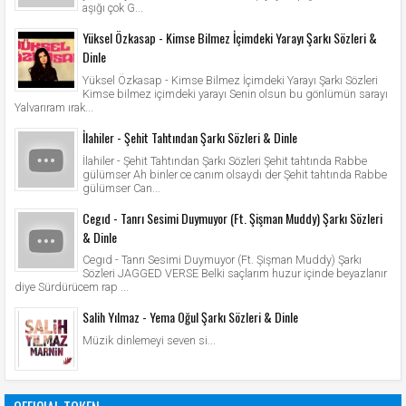
aşığı çok G...
Yüksel Özkasap - Kimse Bilmez İçimdeki Yarayı Şarkı Sözleri &
Dinle
Yüksel Özkasap - Kimse Bilmez İçimdeki Yarayı Şarkı Sözleri
Kimse bilmez içimdeki yarayı Senin olsun bu gönlümün sarayı
Yalvarıram ırak...
İlahiler - Şehit Tahtından Şarkı Sözleri & Dinle
İlahiler - Şehit Tahtından Şarkı Sözleri Şehit tahtında Rabbe
gülümser Ah binler ce canım olsaydı der Şehit tahtında Rabbe
gülümser Can...
Cegıd - Tanrı Sesimi Duymuyor (Ft. Şişman Muddy) Şarkı Sözleri
& Dinle
Cegıd - Tanrı Sesimi Duymuyor (Ft. Şişman Muddy) Şarkı
Sözleri JAGGED VERSE Belki saçlarım huzur içinde beyazlanır
diye Sürdürücem rap ...
Salih Yılmaz - Yema Oğul Şarkı Sözleri & Dinle
Müzik dinlemeyi seven si...