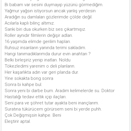
Bi babam var sesini duymayıp yüzünü görmediğim.
Yağmur yağsın istiyorsun ancak yanlış yerdesin
Aradığın su damlaları gözlerimde çölde değil.
Acılarla kaplı bilinç altımız.
Sanki biri dua okurken biz ses çıkartmışız.
Roller aynıdır filmlerin değişir adları.
16 yaşımda elimde gerilim hapları.
Ruhsuz insanların yanında terimi sakladım.
Hangi tanımadıklarımda durur evin anahtarı ?
Belki birleşiriz yenip inatları. Noldu
Tökezledimi yarenim o deli planların.
Her kaşarlıkta adın var geri planda dur.
Yine sokakta bong sonra
Sonra bi kahpe bul.
Sonra yeni bi darbe bum. Aradım kelimelerde su. Doktor
Hastalığı tedavi ettik içip ilaçları.
Seni para ve şöhret tutar ayakta beni inançlarım.
Suratına tükürücem görürsem seni bi yerde puhh.
Çok Değişmişsin kahpe. Beni
Eleştirir aptal.