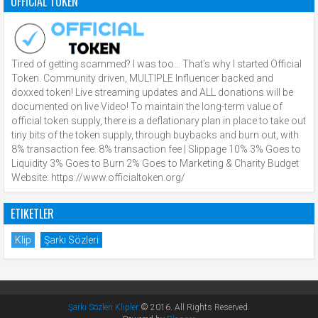
OFFICIAL TOKEN
Tired of getting scammed? I was too… That’s why I started Official
Token. Community driven, MULTIPLE Influencer backed and
doxxed token! Live streaming updates and ALL donations will be
documented on live Video! To maintain the long-term value of
official token supply, there is a deflationary plan in place to take out
tiny bits of the token supply, through buybacks and burn out, with
8% transaction fee. 8% transaction fee | Slippage 10% 3% Goes to
Liquidity 3% Goes to Burn 2% Goes to Marketing & Charity Budget
Website: https://www.officialtoken.org/
ETIKETLER
Klip
Şarkı Sözleri
Şarkı Sözleri Klipler
© 2016. All Rights Reserved.