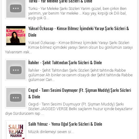
Türkü - Yar Meleke Şarkı Sözleri & Dinle
Türkü - Yar Meleke Şarkı Sözleri Yarim güzel, ben çirkin Ben
yarimin, yar benim Yar meleke … Kaşı yay, kirpiği ok Dili bal,
aşığı çok G...
Yüksel Özkasap - Kimse Bilmez İçimdeki Yarayı Şarkı Sözleri &
Dinle
Yüksel Özkasap - Kimse Bilmez İçimdeki Yarayı Şarkı Sözleri
Kimse bilmez içimdeki yarayı Senin olsun bu gönlümün sarayı
Yalvarıram ırak...
İlahiler - Şehit Tahtından Şarkı Sözleri & Dinle
İlahiler - Şehit Tahtından Şarkı Sözleri Şehit tahtında Rabbe
gülümser Ah binler ce canım olsaydı der Şehit tahtında Rabbe
gülümser Can...
Cegıd - Tanrı Sesimi Duymuyor (Ft. Şişman Muddy) Şarkı Sözleri
& Dinle
Cegıd - Tanrı Sesimi Duymuyor (Ft. Şişman Muddy) Şarkı
Sözleri JAGGED VERSE Belki saçlarım huzur içinde beyazlanır
diye Sürdürücem rap ...
Salih Yılmaz - Yema Oğul Şarkı Sözleri & Dinle
Müzik dinlemeyi seven si...