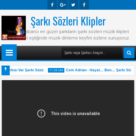
Şarkı Sözleri Klipler
Faceb
Googl
Twitte
Faceb
Ook
E-
R
Ook
Yerli ve yabancı en güzel şarkıların şarkı sözleri müzik klipleri
Plus
karaokeleri eşliğinde müzik dinleme keyfini sizlere sunuyoruz.
 Şarkısı Var Şarkı Sözü
Cem Adrian - Hayat… Ben… Şarkı Sözü
11:34 AM
31
May
2025