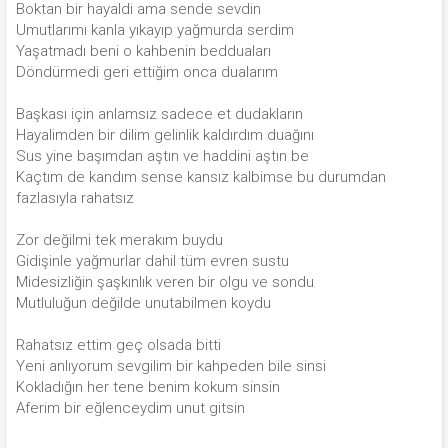
Boktan bir hayaldi ama sende sevdin
Umutlarımı kanla yıkayıp yağmurda serdim
Yaşatmadı beni o kahbenin bedduaları
Döndürmedi geri ettiğim onca dualarım
Başkası için anlamsız sadece et dudakların
Hayalimden bir dilim gelinlik kaldırdım duağını
Sus yine başımdan aştın ve haddini aştın be
Kaçtım de kandım sense kansız kalbimse bu durumdan
fazlasıyla rahatsız
Zor değilmi tek merakım buydu
Gidişinle yağmurlar dahil tüm evren sustu
Midesizliğin şaşkınlık veren bir olgu ve sondu
Mutluluğun değilde unutabilmen koydu
Rahatsız ettim geç olsada bitti
Yeni anlıyorum sevgilim bir kahpeden bile sinsi
Kokladığın her tene benim kokum sinsin
Aferim bir eğlenceydim unut gitsin