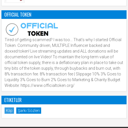
OFFICIAL TOKEN
Tired of getting scammed? I was too… That’s why I started Official
Token. Community driven, MULTIPLE Influencer backed and
doxxed token! Live streaming updates and ALL donations will be
documented on live Video! To maintain the long-term value of
official token supply, there is a deflationary plan in place to take out
tiny bits of the token supply, through buybacks and burn out, with
8% transaction fee. 8% transaction fee | Slippage 10% 3% Goes to
Liquidity 3% Goes to Burn 2% Goes to Marketing & Charity Budget
Website: https://www.officialtoken.org/
ETIKETLER
Klip
Şarkı Sözleri