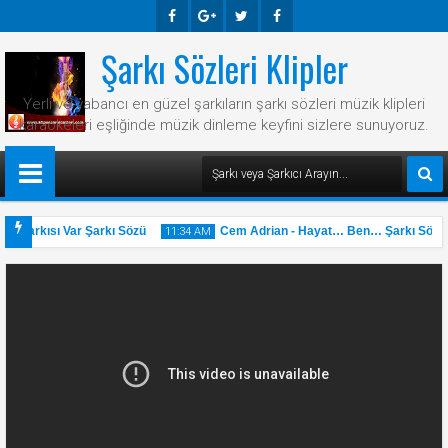
Şarkı Sözleri Klipler
Faceb
Googl
Twitte
Faceb
Ook
E-
R
Ook
Yerli ve yabancı en güzel şarkıların şarkı sözleri müzik klipleri
Plus
karaokeleri eşliğinde müzik dinleme keyfini sizlere sunuyoruz.
r Şarkısı Var Şarkı Sözü
Cem Adrian - Hayat… Ben… Şarkı Sözü
11:34 AM
31
May
2025