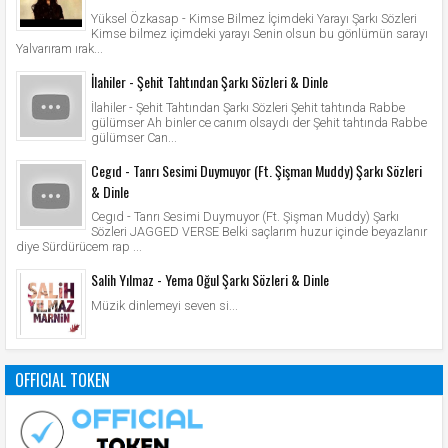
Yüksel Özkasap - Kimse Bilmez İçimdeki Yarayı Şarkı Sözleri
Kimse bilmez içimdeki yarayı Senin olsun bu gönlümün sarayı
Yalvarıram ırak...
İlahiler - Şehit Tahtından Şarkı Sözleri & Dinle
İlahiler - Şehit Tahtından Şarkı Sözleri Şehit tahtında Rabbe
gülümser Ah binler ce canım olsaydı der Şehit tahtında Rabbe
gülümser Can...
Cegıd - Tanrı Sesimi Duymuyor (Ft. Şişman Muddy) Şarkı Sözleri
& Dinle
Cegıd - Tanrı Sesimi Duymuyor (Ft. Şişman Muddy) Şarkı
Sözleri JAGGED VERSE Belki saçlarım huzur içinde beyazlanır
diye Sürdürücem rap ...
Salih Yılmaz - Yema Oğul Şarkı Sözleri & Dinle
Müzik dinlemeyi seven si...
OFFICIAL TOKEN