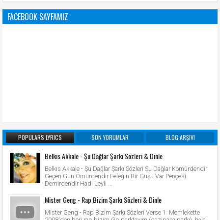
FACEBOOK SAYFAMIZ
POPULARS LYRICS
SON YORUMLAR
BLOG ARŞIVI
Belkıs Akkale - Şu Dağlar Şarkı Sözleri & Dinle
Belkıs Akkale - Şu Dağlar Şarkı Sözleri Şu Dağlar Kömürdendir
Geçen Gün Ömürdendir Feleğin Bir Guşu Var Pençesi
Demirdendir Hadi Leyli ...
Mister Geng - Rap Bizim Şarkı Sözleri & Dinle
Mister Geng - Rap Bizim Şarkı Sözleri Verse 1: Memlekette
2008'den beri rap bizim Gp parktayım (gazipaşa parkı), hala