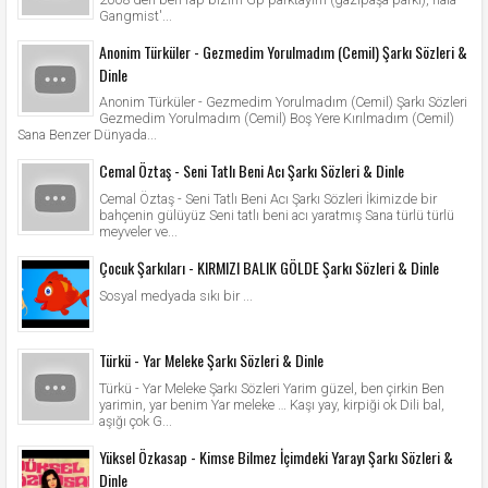
Gangmist'...
Anonim Türküler - Gezmedim Yorulmadım (Cemil) Şarkı Sözleri &
Dinle
Anonim Türküler - Gezmedim Yorulmadım (Cemil) Şarkı Sözleri
Gezmedim Yorulmadım (Cemil) Boş Yere Kırılmadım (Cemil)
Sana Benzer Dünyada...
Cemal Öztaş - Seni Tatlı Beni Acı Şarkı Sözleri & Dinle
Cemal Öztaş - Seni Tatlı Beni Acı Şarkı Sözleri İkimizde bir
bahçenin gülüyüz Seni tatlı beni acı yaratmış Sana türlü türlü
meyveler ve...
Çocuk Şarkıları - KIRMIZI BALIK GÖLDE Şarkı Sözleri & Dinle
Sosyal medyada sıkı bir ...
Türkü - Yar Meleke Şarkı Sözleri & Dinle
Türkü - Yar Meleke Şarkı Sözleri Yarim güzel, ben çirkin Ben
yarimin, yar benim Yar meleke … Kaşı yay, kirpiği ok Dili bal,
aşığı çok G...
Yüksel Özkasap - Kimse Bilmez İçimdeki Yarayı Şarkı Sözleri &
Dinle