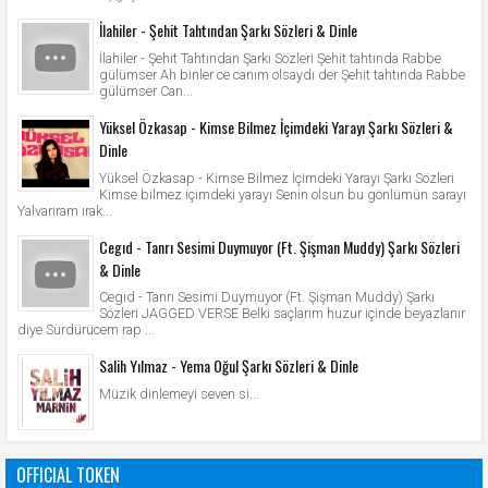
İlahiler - Şehit Tahtından Şarkı Sözleri & Dinle
İlahiler - Şehit Tahtından Şarkı Sözleri Şehit tahtında Rabbe
gülümser Ah binler ce canım olsaydı der Şehit tahtında Rabbe
gülümser Can...
Yüksel Özkasap - Kimse Bilmez İçimdeki Yarayı Şarkı Sözleri &
Dinle
Yüksel Özkasap - Kimse Bilmez İçimdeki Yarayı Şarkı Sözleri
Kimse bilmez içimdeki yarayı Senin olsun bu gönlümün sarayı
Yalvarıram ırak...
Cegıd - Tanrı Sesimi Duymuyor (Ft. Şişman Muddy) Şarkı Sözleri
& Dinle
Cegıd - Tanrı Sesimi Duymuyor (Ft. Şişman Muddy) Şarkı
Sözleri JAGGED VERSE Belki saçlarım huzur içinde beyazlanır
diye Sürdürücem rap ...
Salih Yılmaz - Yema Oğul Şarkı Sözleri & Dinle
Müzik dinlemeyi seven si...
OFFICIAL TOKEN