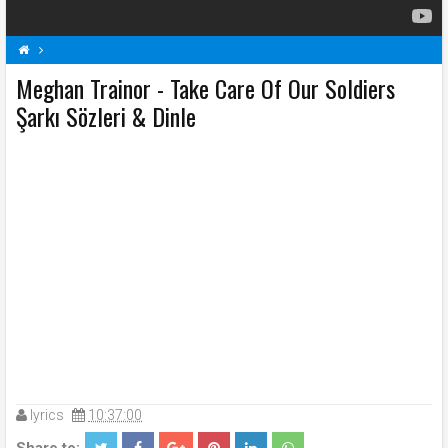
Meghan Trainor - Take Care Of Our Soldiers
M
Meghan Trainor Şarkı Sözleri
Şarkı Sözleri
Şarkı Sözleri & Dinle
Take Care Of Our Soldiers Şarkı Sözleri
lyrics
10:37:00