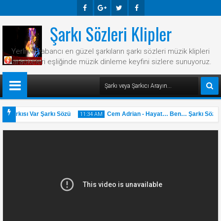
Şarkı Sözleri Klipler
Faceb
Googl
Twitte
Faceb
Ook
E-
R
Ook
Yerli ve yabancı en güzel şarkıların şarkı sözleri müzik klipleri
Plus
karaokeleri eşliğinde müzik dinleme keyfini sizlere sunuyoruz.
r Şarkısı Var Şarkı Sözü
Cem Adrian - Hayat… Ben… Şarkı Sözü
11:34 AM
31
May
2025