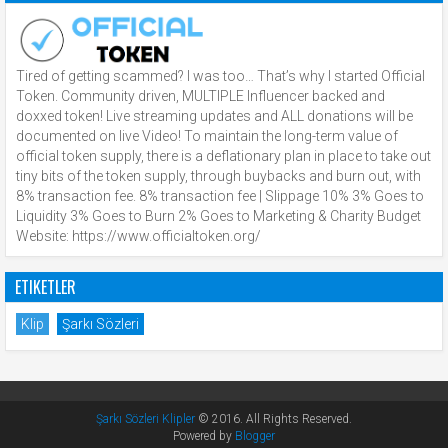
Tired of getting scammed? I was too… That’s why I started Official
Token. Community driven, MULTIPLE Influencer backed and
doxxed token! Live streaming updates and ALL donations will be
documented on live Video! To maintain the long-term value of
official token supply, there is a deflationary plan in place to take out
tiny bits of the token supply, through buybacks and burn out, with
8% transaction fee. 8% transaction fee | Slippage 10% 3% Goes to
Liquidity 3% Goes to Burn 2% Goes to Marketing & Charity Budget
Website: https://www.officialtoken.org/
ETIKETLER
Klip
Şarkı Sözleri
Şarkı Sözleri Klipler
© 2016. All Rights Reserved.
Powered by
Blogger