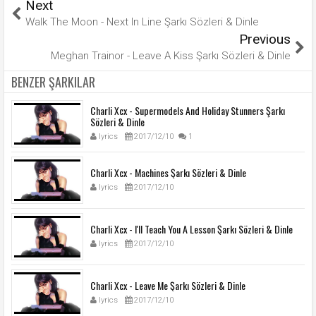
Next
Walk The Moon - Next In Line Şarkı Sözleri & Dinle
Previous
Meghan Trainor - Leave A Kiss Şarkı Sözleri & Dinle
BENZER ŞARKILAR
Charli Xcx - Supermodels And Holiday Stunners Şarkı
Sözleri & Dinle
lyrics
2017/12/10
1
Charli Xcx - Machines Şarkı Sözleri & Dinle
lyrics
2017/12/10
Charli Xcx - I'll Teach You A Lesson Şarkı Sözleri & Dinle
lyrics
2017/12/10
Charli Xcx - Leave Me Şarkı Sözleri & Dinle
lyrics
2017/12/10