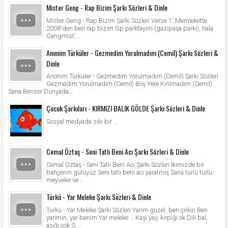
Mister Geng - Rap Bizim Şarkı Sözleri & Dinle
Mister Geng - Rap Bizim Şarkı Sözleri Verse 1: Memlekette
2008'den beri rap bizim Gp parktayım (gazipaşa parkı), hala
Gangmist'...
Anonim Türküler - Gezmedim Yorulmadım (Cemil) Şarkı Sözleri &
Dinle
Anonim Türküler - Gezmedim Yorulmadım (Cemil) Şarkı Sözleri
Gezmedim Yorulmadım (Cemil) Boş Yere Kırılmadım (Cemil)
Sana Benzer Dünyada...
Çocuk Şarkıları - KIRMIZI BALIK GÖLDE Şarkı Sözleri & Dinle
Sosyal medyada sıkı bir ...
Cemal Öztaş - Seni Tatlı Beni Acı Şarkı Sözleri & Dinle
Cemal Öztaş - Seni Tatlı Beni Acı Şarkı Sözleri İkimizde bir
bahçenin gülüyüz Seni tatlı beni acı yaratmış Sana türlü türlü
meyveler ve...
Türkü - Yar Meleke Şarkı Sözleri & Dinle
Türkü - Yar Meleke Şarkı Sözleri Yarim güzel, ben çirkin Ben
yarimin, yar benim Yar meleke … Kaşı yay, kirpiği ok Dili bal,
aşığı çok G...