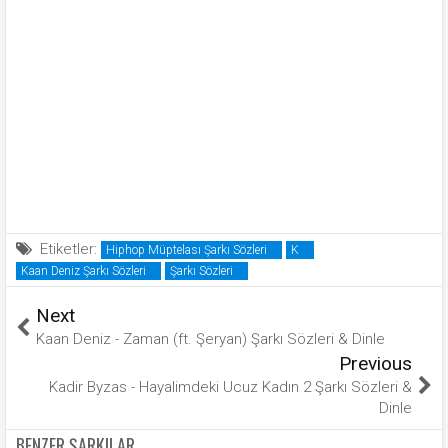
Etiketler:
Hiphop Müptelası Şarkı Sözleri
K
Kaan Deniz Şarkı Sözleri
Şarkı Sözleri
Next
Kaan Deniz - Zaman (ft. Şeryan) Şarkı Sözleri & Dinle
Previous
Kadir Byzas - Hayalimdeki Ucuz Kadın 2 Şarkı Sözleri &
Dinle
BENZER ŞARKILAR