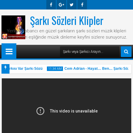
Şarkı Sözleri Klipler
Faceb
Googl
Twitte
Faceb
Ook
E-
R
Ook
Yerli ve yabancı en güzel şarkıların şarkı sözleri müzik klipleri
Plus
karaokeleri eşliğinde müzik dinleme keyfini sizlere sunuyoruz.
 Şarkısı Var Şarkı Sözü
Cem Adrian - Hayat… Ben… Şarkı Sözü
11:34 AM
31
May
2025