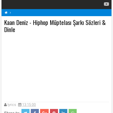
Kaan Deniz - Hiphop Müptelası Şarkı Sözleri &
Hiphop Müptelası Şarkı Sözleri
K
Kaan Deniz Şarkı Sözleri
Şarkı Sözleri
Dinle
lyrics
13:15:00