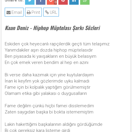
Share to:
0
Email
Print
URL
Kaan Deniz - Hiphop Müptelası Şarkı Sözleri
Eskiden çok heyecanlı rapçilerdik geçti tüm telaşımız
Yanımdakiler aşırı dozda hiphop müptelasıdır
Ben piyasada ki yavşakların en büyük belasıyım
En çok emek veren bendim al hep en azını
Bi verse daha kazımak için yine kuytulardayım
İnan ki keyfim yok gözlerimde uyku kalmadı
Fame için bi kolpalık yaptığım görülmemiştir
Olamam etika gibi yalakası o duygusalların
Fame değilim çünkü hiçbi famei disslemedim
Zaten saygıdan başka bi bokta istememiştim
Lakin hakettiğimi başkalarının aldığını gördüğümde
Bi çok gereksiz kara listeme girdi