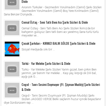
Dinle
Anonim Türküler - Gezmedim Yorulmadım (Cemil) Şarkı Sözleri
Gezmedim Yorulmadım (Cemil) Boş Yere Kırılmadım (Cemil)
Sana Benzer Dünyada...
Cemal Öztaş - Seni Tatlı Beni Acı Şarkı Sözleri & Dinle
Cemal Öztaş - Seni Tatlı Beni Acı Şarkı Sözleri İkimizde bir
bahçenin gülüyüz Seni tatlı beni acı yaratmış Sana türlü türlü
meyveler ve...
Çocuk Şarkıları - KIRMIZI BALIK GÖLDE Şarkı Sözleri & Dinle
Sosyal medyada sıkı bir ...
Türkü - Yar Meleke Şarkı Sözleri & Dinle
Türkü - Yar Meleke Şarkı Sözleri Yarim güzel, ben çirkin Ben
yarimin, yar benim Yar meleke … Kaşı yay, kirpiği ok Dili bal,
aşığı çok G...
Cegıd - Tanrı Sesimi Duymuyor (Ft. Şişman Muddy) Şarkı Sözleri
& Dinle
Cegıd - Tanrı Sesimi Duymuyor (Ft. Şişman Muddy) Şarkı
Sözleri JAGGED VERSE Belki saçlarım huzur içinde beyazlanır
diye Sürdürücem rap ...