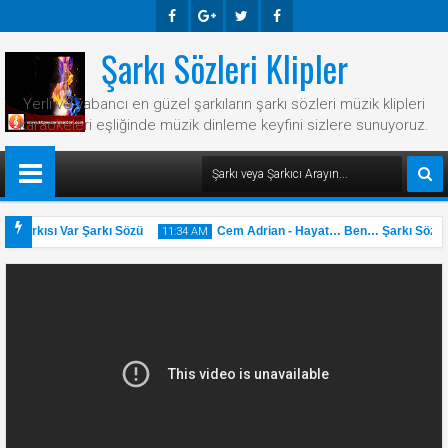
Şarkı Sözleri Klipler
Faceb
Googl
Twitte
Faceb
Ook
E-
R
Ook
Yerli ve yabancı en güzel şarkıların şarkı sözleri müzik klipleri
Plus
karaokeleri eşliğinde müzik dinleme keyfini sizlere sunuyoruz.
 Şarkısı Var Şarkı Sözü
Cem Adrian - Hayat… Ben… Şarkı Sözü
11:34 AM
31
May
2025