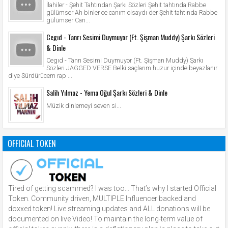
İlahiler - Şehit Tahtından Şarkı Sözleri Şehit tahtında Rabbe
gülümser Ah binler ce canım olsaydı der Şehit tahtında Rabbe
gülümser Can...
Cegıd - Tanrı Sesimi Duymuyor (Ft. Şişman Muddy) Şarkı Sözleri
& Dinle
Cegıd - Tanrı Sesimi Duymuyor (Ft. Şişman Muddy) Şarkı
Sözleri JAGGED VERSE Belki saçlarım huzur içinde beyazlanır
diye Sürdürücem rap ...
Salih Yılmaz - Yema Oğul Şarkı Sözleri & Dinle
Müzik dinlemeyi seven si...
OFFICIAL TOKEN
Tired of getting scammed? I was too… That’s why I started Official
Token. Community driven, MULTIPLE Influencer backed and
doxxed token! Live streaming updates and ALL donations will be
documented on live Video! To maintain the long-term value of