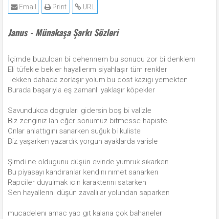
Email
Print
URL
Janus - Münakaşa Şarkı Sözleri
İçimde buzuldan bi cehennem bu sonucu zor bi denklem
Eli tüfekle bekler hayallerım siyahlaşır tüm renkler
Tekken dahada zorlaşır yolum bu dost kazıgı yemekten
Burada başarıyla eş zamanlı yaklaşır köpekler
Savundukca dogruları gidersin boş bi valizle
Biz zenginiz lan eğer sonumuz bitmesse hapiste
Onlar anlattıgını sanarken suğuk bi kuliste
Biz yaşarken yazardık yorgun ayaklarda varisle
Şimdi ne oldugunu düşün evinde yumruk sıkarken
Bu piyasayı kandıranlar kendını nımet sanarken
Rapciler duyulmak ıcın karakterını satarken
Sen hayallerını düşün zavallılar yolundan saparken
mucadelenı amac yap gıt kalana çok bahaneler