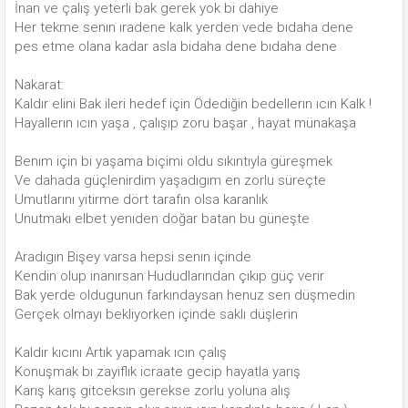
İnan ve çalış yeterli bak gerek yok bi dahiye
Her tekme senın ıradene kalk yerden vede bıdaha dene
pes etme olana kadar asla bidaha dene bıdaha dene
Nakarat:
Kaldır elini Bak ileri hedef için Ödediğin bedellerın ıcın Kalk !
Hayallerın ıcın yaşa , çalışıp zoru başar , hayat münakaşa
Benım için bi yaşama biçimi oldu sıkıntıyla güreşmek
Ve dahada güçlenirdim yaşadıgım en zorlu süreçte
Umutlarını yitirme dört tarafın olsa karanlık
Unutmakı elbet yenıden doğar batan bu güneşte
Aradıgın Bişey varsa hepsi senın içinde
Kendin olup inanırsan Hududlarından çıkıp güç verir
Bak yerde oldugunun farkındaysan henuz sen düşmedin
Gerçek olmayı bekliyorken içinde saklı düşlerin
Kaldır kıcını Artık yapamak ıcın çalış
Konuşmak bı zayıflık icraate gecip hayatla yarış
Karış karış gitceksın gerekse zorlu yoluna alış