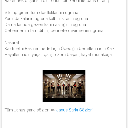
Bazen tek bı şansın olur onun ıcın kendınle barıs ( Lan )
Siktirip giden tüm dostluklarının ugruna
Yanında kalanın ugruna kalbını kıranın ugruna
Damarlarında gezen kanın asilliğinin ugruna
Cehennemın tam dıbını, cennete cevırmenın ugruna
Nakarat:
Kaldır elini Bak ileri hedef için Ödediğin bedellerın ıcın Kalk !
Hayallerın ıcın yaşa , çalışıp zoru başar , hayat münakaşa
Tüm Janus şarkı sözleri =>
Janus Şarkı Sözleri