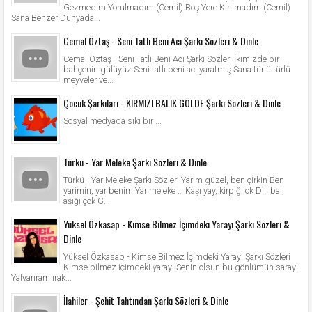
Gezmedim Yorulmadım (Cemil) Boş Yere Kırılmadım (Cemil)
Sana Benzer Dünyada...
Cemal Öztaş - Seni Tatlı Beni Acı Şarkı Sözleri & Dinle
Cemal Öztaş - Seni Tatlı Beni Acı Şarkı Sözleri İkimizde bir
bahçenin gülüyüz Seni tatlı beni acı yaratmış Sana türlü türlü
meyveler ve...
Çocuk Şarkıları - KIRMIZI BALIK GÖLDE Şarkı Sözleri & Dinle
Sosyal medyada sıkı bir ...
Türkü - Yar Meleke Şarkı Sözleri & Dinle
Türkü - Yar Meleke Şarkı Sözleri Yarim güzel, ben çirkin Ben
yarimin, yar benim Yar meleke … Kaşı yay, kirpiği ok Dili bal,
aşığı çok G...
Yüksel Özkasap - Kimse Bilmez İçimdeki Yarayı Şarkı Sözleri &
Dinle
Yüksel Özkasap - Kimse Bilmez İçimdeki Yarayı Şarkı Sözleri
Kimse bilmez içimdeki yarayı Senin olsun bu gönlümün sarayı
Yalvarıram ırak...
İlahiler - Şehit Tahtından Şarkı Sözleri & Dinle