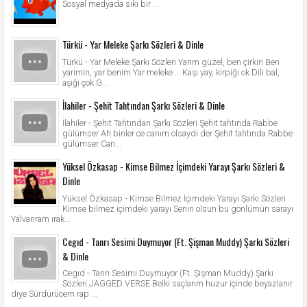
Sosyal medyada sıkı bir ...
Türkü - Yar Meleke Şarkı Sözleri & Dinle
Türkü - Yar Meleke Şarkı Sözleri Yarim güzel, ben çirkin Ben
yarimin, yar benim Yar meleke … Kaşı yay, kirpiği ok Dili bal,
aşığı çok G...
İlahiler - Şehit Tahtından Şarkı Sözleri & Dinle
İlahiler - Şehit Tahtından Şarkı Sözleri Şehit tahtında Rabbe
gülümser Ah binler ce canım olsaydı der Şehit tahtında Rabbe
gülümser Can...
Yüksel Özkasap - Kimse Bilmez İçimdeki Yarayı Şarkı Sözleri &
Dinle
Yüksel Özkasap - Kimse Bilmez İçimdeki Yarayı Şarkı Sözleri
Kimse bilmez içimdeki yarayı Senin olsun bu gönlümün sarayı
Yalvarıram ırak...
Cegıd - Tanrı Sesimi Duymuyor (Ft. Şişman Muddy) Şarkı Sözleri
& Dinle
Cegıd - Tanrı Sesimi Duymuyor (Ft. Şişman Muddy) Şarkı
Sözleri JAGGED VERSE Belki saçlarım huzur içinde beyazlanır
diye Sürdürücem rap ...