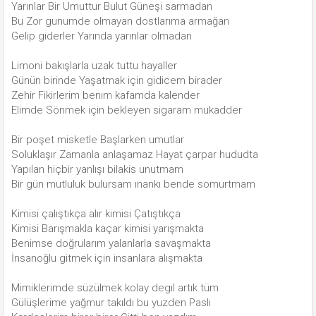
Yarınlar Bir Umuttur Bulut Güneşi sarmadan
Bu Zor gunumde olmayan dostlarıma armağan
Gelip giderler Yarında yarınlar olmadan
Limoni bakışlarla uzak tuttu hayaller
Günün birinde Yaşatmak için gidicem birader
Zehir Fikirlerim benım kafamda kalender
Elimde Sönmek için bekleyen sigaram mukadder
Bir poşet misketle Başlarken umutlar
Soluklaşır Zamanla anlaşamaz Hayat çarpar hududta
Yapılan hiçbir yanlışı bilakis unutmam
Bir gün mutluluk bulursam ınankı bende somurtmam
Kimisi çalıştıkça alır kimisi Çatıştıkça
Kimisi Barışmakla kaçar kimisi yarışmakta
Benimse doğrularım yalanlarla savaşmakta
İnsanoğlu gitmek için insanlara alışmakta
Mimiklerimde süzülmek kolay degıl artık tüm
Gülüşlerime yağmur takıldı bu yuzden Paslı