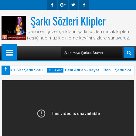
Şarkı Sözleri Klipler
Faceb
Googl
Twitte
Faceb
Ook
E-
R
Ook
Yerli ve yabancı en güzel şarkıların şarkı sözleri müzik klipleri
Plus
karaokeleri eşliğinde müzik dinleme keyfini sizlere sunuyoruz.
 Şarkısı Var Şarkı Sözü
Cem Adrian - Hayat… Ben… Şarkı Sözü
11:34 AM
31
May
2025