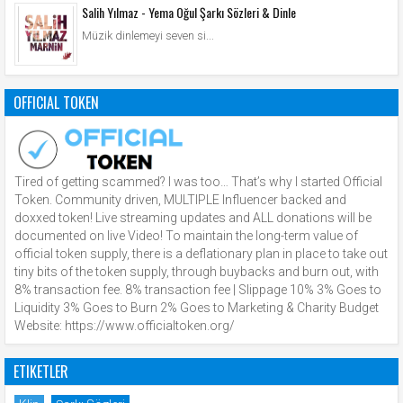
Salih Yılmaz - Yema Oğul Şarkı Sözleri & Dinle
Müzik dinlemeyi seven si...
OFFICIAL TOKEN
Tired of getting scammed? I was too… That’s why I started Official
Token. Community driven, MULTIPLE Influencer backed and
doxxed token! Live streaming updates and ALL donations will be
documented on live Video! To maintain the long-term value of
official token supply, there is a deflationary plan in place to take out
tiny bits of the token supply, through buybacks and burn out, with
8% transaction fee. 8% transaction fee | Slippage 10% 3% Goes to
Liquidity 3% Goes to Burn 2% Goes to Marketing & Charity Budget
Website: https://www.officialtoken.org/
ETIKETLER