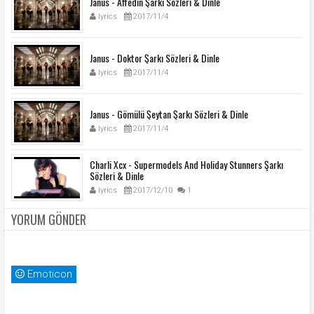
Janus - Affedin Şarkı Sözleri & Dinle
lyrics
2017/11/4
Janus - Doktor Şarkı Sözleri & Dinle
lyrics
2017/11/4
Janus - Gömülü Şeytan Şarkı Sözleri & Dinle
lyrics
2017/11/4
Charli Xcx - Supermodels And Holiday Stunners Şarkı
Sözleri & Dinle
lyrics
2017/12/10
1
YORUM GÖNDER
Emoticon