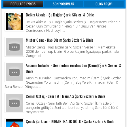
POPULARS LYRICS
SON YORUMLAR
BLOG ARŞIVI
Belkıs Akkale - Şu Dağlar Şarkı Sözleri & Dinle
Belkıs Akkale - Şu Dağlar Şarkı Sözleri Şu Dağlar Kömürdendir
Geçen Gün Ömürdendir Feleğin Bir Guşu Var Pençesi
Demirdendir Hadi Leyli ...
Mister Geng - Rap Bizim Şarkı Sözleri & Dinle
Mister Geng - Rap Bizim Şarkı Sözleri Verse 1: Memlekette
2008'den beri rap bizim Gp parktayım (gazipaşa parkı), hala
Gangmist'...
Anonim Türküler - Gezmedim Yorulmadım (Cemil) Şarkı Sözleri &
Dinle
Anonim Türküler - Gezmedim Yorulmadım (Cemil) Şarkı Sözleri
Gezmedim Yorulmadım (Cemil) Boş Yere Kırılmadım (Cemil)
Sana Benzer Dünyada...
Cemal Öztaş - Seni Tatlı Beni Acı Şarkı Sözleri & Dinle
Cemal Öztaş - Seni Tatlı Beni Acı Şarkı Sözleri İkimizde bir
bahçenin gülüyüz Seni tatlı beni acı yaratmış Sana türlü türlü
meyveler ve...
Çocuk Şarkıları - KIRMIZI BALIK GÖLDE Şarkı Sözleri & Dinle