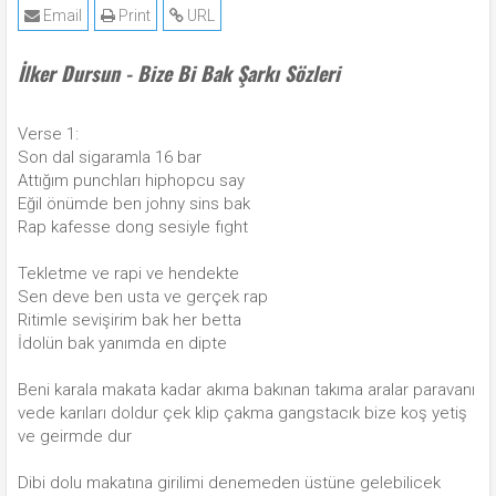
Email
Print
URL
İlker Dursun - Bize Bi Bak Şarkı Sözleri
Verse 1:
Son dal sigaramla 16 bar
Attığım punchları hiphopcu say
Eğil önümde ben johny sins bak
Rap kafesse dong sesiyle fıght
Tekletme ve rapi ve hendekte
Sen deve ben usta ve gerçek rap
Ritimle sevişirim bak her betta
İdolün bak yanımda en dipte
Beni karala makata kadar akıma bakınan takıma aralar paravanı
vede karıları doldur çek klip çakma gangstacık bize koş yetiş
ve geirmde dur
Dibi dolu makatına girilimi denemeden üstüne gelebilicek