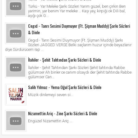
Türkü - Yar Meleke Şarkı Sözleri Yarim güzel, ben çirkin Ben
yarimin, yar benim Yar meleke … Kaşı yay, kirpiği ok Dili bal,
aşığı çok G...
Cegıd - Tanrı Sesimi Duymuyor (Ft. Şişman Muddy) Şarkı Sözleri
& Dinle
Cegıd - Tanrı Sesimi Duymuyor (Ft. Şişman Muddy) Şarkı
Sözleri JAGGED VERSE Belki saçlarım huzur içinde beyazlanır
diye Sürdürücem rap ...
İlahiler - Şehit Tahtından Şarkı Sözleri & Dinle
İlahiler - Şehit Tahtından Şarkı Sözleri Şehit tahtında Rabbe
gülümser Ah binler ce canım olsaydı der Şehit tahtında Rabbe
gülümser Can...
Salih Yılmaz - Yema Oğul Şarkı Sözleri & Dinle
Müzik dinlemeyi seven si...
Nizamettin Ariç - Zine Şarkı Sözleri & Dinle
Engüzel Nizamettin Ariç ...