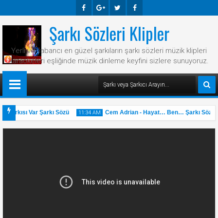
Şarkı Sözleri Klipler
Faceb
Googl
Twitte
Faceb
Ook
E-
R
Ook
Yerli ve yabancı en güzel şarkıların şarkı sözleri müzik klipleri
Plus
karaokeleri eşliğinde müzik dinleme keyfini sizlere sunuyoruz.
 Şarkısı Var Şarkı Sözü
Cem Adrian - Hayat… Ben… Şarkı Sözü
11:34 AM
31
May
2025