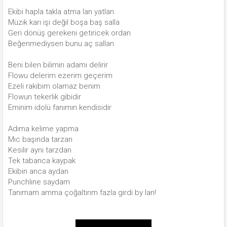
Ekibi hapla takla atma lan yatlan
Müzik karı işi değil boşa baş salla
Geri dönüş gerekeni getiricek ordan
Beğenmediysen bunu aç sallan
Beni bilen bilimin adamı delirir
Flowu delerim ezerim geçerim
Ezeli rakibim olamaz benim
Flowun tekerlik gibidir
Eminim idolü fanımın kendisidir
Adıma kelime yapma
Mıc başında tarzan
Kesilir aynı tarzdan
Tek tabanca kaypak
Ekibin anca aydan
Punchlıne saydam
Tanımam amma çoğaltırım fazla girdi by lan!