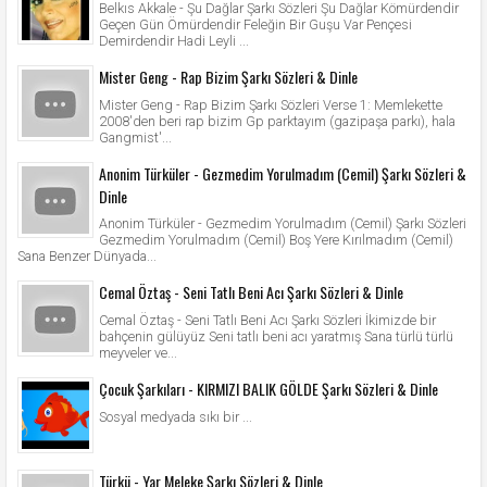
Belkıs Akkale - Şu Dağlar Şarkı Sözleri Şu Dağlar Kömürdendir
Geçen Gün Ömürdendir Feleğin Bir Guşu Var Pençesi
Demirdendir Hadi Leyli ...
Mister Geng - Rap Bizim Şarkı Sözleri & Dinle
Mister Geng - Rap Bizim Şarkı Sözleri Verse 1: Memlekette
2008'den beri rap bizim Gp parktayım (gazipaşa parkı), hala
Gangmist'...
Anonim Türküler - Gezmedim Yorulmadım (Cemil) Şarkı Sözleri &
Dinle
Anonim Türküler - Gezmedim Yorulmadım (Cemil) Şarkı Sözleri
Gezmedim Yorulmadım (Cemil) Boş Yere Kırılmadım (Cemil)
Sana Benzer Dünyada...
Cemal Öztaş - Seni Tatlı Beni Acı Şarkı Sözleri & Dinle
Cemal Öztaş - Seni Tatlı Beni Acı Şarkı Sözleri İkimizde bir
bahçenin gülüyüz Seni tatlı beni acı yaratmış Sana türlü türlü
meyveler ve...
Çocuk Şarkıları - KIRMIZI BALIK GÖLDE Şarkı Sözleri & Dinle
Sosyal medyada sıkı bir ...
Türkü - Yar Meleke Şarkı Sözleri & Dinle