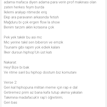
adama mafaca diyen adama para verin prof makinası olan
zaten herkes feym burda
İkilemi aralıyıp ritimede eriş
Ekip ara paravanın arkasında fetish
Mağduru bi çok ergen flow la show
Benim tarzım aklın kotasına çok
Pek yek takılır bu asi mc
Mıc yerine takıl sen biberon ve emzik
Tsunami gibi rapim yok ediek kalanı
İlker dursun hiphop'Un üst katı
Nakarat:
Hey! Bize bi bak
Ve ritme sarıl bu hiphop dostum biz komutanı
Verse 2:
Geri kal hiphopuna militan meme için rap e dal
Getiremez prim az bana kafa tutup akıma yakalan
Takımına madafacuk'ır rap'i öğretirim;
Geri bas