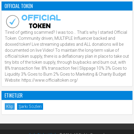
OFFICIAL TOKEN
Tired of getting scammed? I was too… That’s why I started Official
Token. Community driven, MULTIPLE Influencer backed and
doxxed token! Live streaming updates and ALL donations will be
documented on live Video! To maintain the long-term value of
official token supply, there is a deflationary plan in place to take out
tiny bits of the token supply, through buybacks and burn out, with
8% transaction fee. 8% transaction fee | Slippage 10% 3% Goes to
Liquidity 3% Goes to Burn 2% Goes to Marketing & Charity Budget
Website: https://www.officialtoken.org/
ETIKETLER
Klip
Şarkı Sözleri