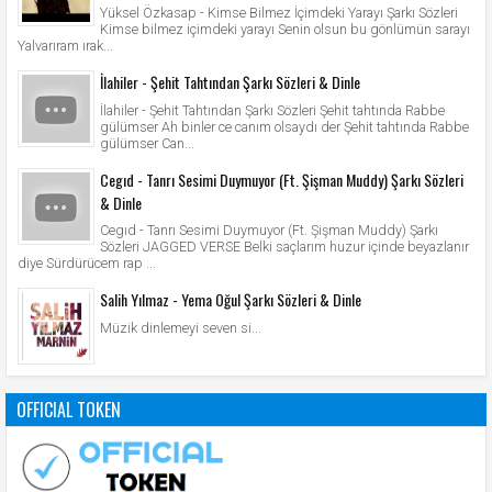
Yüksel Özkasap - Kimse Bilmez İçimdeki Yarayı Şarkı Sözleri
Kimse bilmez içimdeki yarayı Senin olsun bu gönlümün sarayı
Yalvarıram ırak...
İlahiler - Şehit Tahtından Şarkı Sözleri & Dinle
İlahiler - Şehit Tahtından Şarkı Sözleri Şehit tahtında Rabbe
gülümser Ah binler ce canım olsaydı der Şehit tahtında Rabbe
gülümser Can...
Cegıd - Tanrı Sesimi Duymuyor (Ft. Şişman Muddy) Şarkı Sözleri
& Dinle
Cegıd - Tanrı Sesimi Duymuyor (Ft. Şişman Muddy) Şarkı
Sözleri JAGGED VERSE Belki saçlarım huzur içinde beyazlanır
diye Sürdürücem rap ...
Salih Yılmaz - Yema Oğul Şarkı Sözleri & Dinle
Müzik dinlemeyi seven si...
OFFICIAL TOKEN