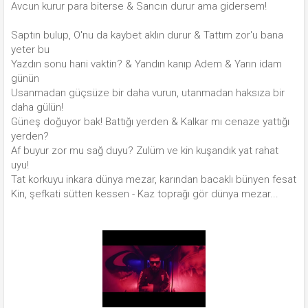
Avcun kurur para biterse & Sancın durur ama gidersem!
Saptın bulup, O'nu da kaybet aklın durur & Tattım zor'u bana
yeter bu
Yazdın sonu hani vaktin? & Yandın kanıp Adem & Yarın idam
günün
Usanmadan güçsüze bir daha vurun, utanmadan haksıza bir
daha gülün!
Güneş doğuyor bak! Battığı yerden & Kalkar mı cenaze yattığı
yerden?
Af buyur zor mu sağ duyu? Zulüm ve kin kuşandık yat rahat
uyu!
Tat korkuyu inkara dünya mezar, karından bacaklı bünyen fesat
Kin, şefkati sütten kessen - Kaz toprağı gör dünya mezar...