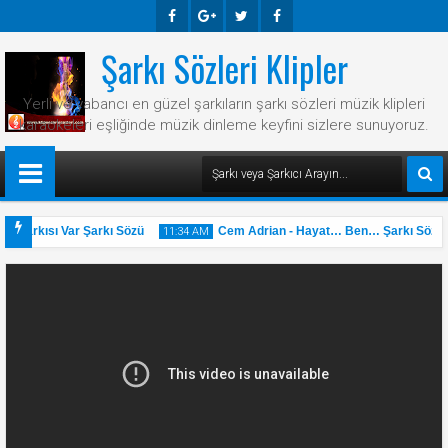
Şarkı Sözleri Klipler
Faceb
Googl
Twitte
Faceb
Ook
E-
R
Ook
Yerli ve yabancı en güzel şarkıların şarkı sözleri müzik klipleri
Plus
karaokeleri eşliğinde müzik dinleme keyfini sizlere sunuyoruz.
r Şarkısı Var Şarkı Sözü
Cem Adrian - Hayat… Ben… Şarkı Sözü
11:34 AM
31
May
2025