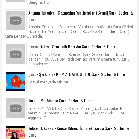
Gangmist'...
Anonim Türküler - Gezmedim Yorulmadım (Cemil) Şarkı Sözleri &
Dinle
Anonim Türküler - Gezmedim Yorulmadım (Cemil) Şarkı Sözleri
Gezmedim Yorulmadım (Cemil) Boş Yere Kırılmadım (Cemil)
Sana Benzer Dünyada...
Cemal Öztaş - Seni Tatlı Beni Acı Şarkı Sözleri & Dinle
Cemal Öztaş - Seni Tatlı Beni Acı Şarkı Sözleri İkimizde bir
bahçenin gülüyüz Seni tatlı beni acı yaratmış Sana türlü türlü
meyveler ve...
Çocuk Şarkıları - KIRMIZI BALIK GÖLDE Şarkı Sözleri & Dinle
Sosyal medyada sıkı bir ...
Türkü - Yar Meleke Şarkı Sözleri & Dinle
Türkü - Yar Meleke Şarkı Sözleri Yarim güzel, ben çirkin Ben
yarimin, yar benim Yar meleke … Kaşı yay, kirpiği ok Dili bal,
aşığı çok G...
Yüksel Özkasap - Kimse Bilmez İçimdeki Yarayı Şarkı Sözleri &
Dinle