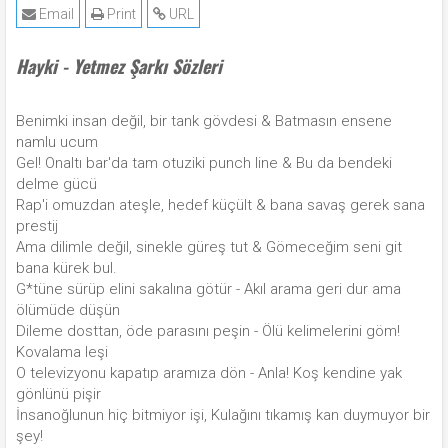
Email
Print
URL
Hayki - Yetmez Şarkı Sözleri
Benimki insan değil, bir tank gövdesi & Batmasın ensene
namlu ucum
Gel! Onaltı bar'da tam otuziki punch line & Bu da bendeki
delme gücü
Rap'i omuzdan ateşle, hedef küçült & bana savaş gerek sana
prestij
Ama dilimle değil, sinekle güreş tut & Gömeceğim seni git
bana kürek bul.
G*tüne sürüp elini sakalına götür - Akıl arama geri dur ama
ölümüde düşün
Dileme dosttan, öde parasını peşin - Ölü kelimelerini göm!
Kovalama leşi
O televizyonu kapatıp aramıza dön - Anla! Koş kendine yak
gönlünü pişir
İnsanoğlunun hiç bitmiyor işi, Kulağını tıkamış kan duymuyor bir
şey!