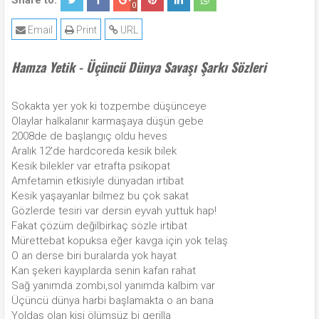
Share to:
0
Email
Print
URL
Hamza Yetik - Üçüncü Dünya Savaşı Şarkı Sözleri
Sokakta yer yok ki tozpembe düşünceye
Olaylar halkalanır karmaşaya düşün gebe
2008de de başlangıç oldu heves
Aralık 12'de hardcoreda kesik bilek
Kesik bilekler var etrafta psikopat
Amfetamin etkisiyle dünyadan irtibat
Kesik yaşayanlar bilmez bu çok sakat
Gözlerde tesiri var dersin eyvah yuttuk hap!
Fakat çözüm değilbirkaç sözle irtibat
Mürettebat kopuksa eğer kavga için yok telaş
O an derse biri buralarda yok hayat
Kan şekeri kayıplarda senin kafan rahat
Sağ yanımda zombi,sol yanımda kalbim var
Üçüncü dünya harbi başlamakta o an bana
Yoldaş olan kişi ölümsüz bi gerilla