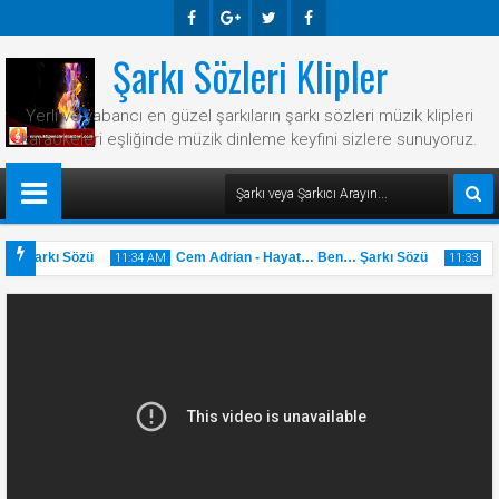
Şarkı Sözleri Klipler
Faceb
Googl
Twitte
Faceb
Ook
E-
R
Ook
Yerli ve yabancı en güzel şarkıların şarkı sözleri müzik klipleri
Plus
karaokeleri eşliğinde müzik dinleme keyfini sizlere sunuyoruz.
Var Şarkı Sözü
Cem Adrian - Hayat… Ben… Şarkı Sözü
11:34 AM
11:33 AM
31
31
May
May
2025
2025