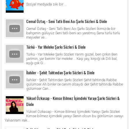
Sosyal medyada sıkı bir ...
Cemal Öztaş - Seni Tatlı Beni Acı Şarkı Sözleri & Dinle
Cemal Öztaş - Seni Tatlı Beni Acı Şarkı Sözleri İkimizde bir
bahçenin gülüyüz Seni tatlı beni acı yaratmış Sana türlü türlü
meyveler ve...
Türkü - Yar Meleke Şarkı Sözleri & Dinle
Türkü - Yar Meleke Şarkı Sözleri Yarim güzel, ben çirkin Ben
yarimin, yar benim Yar meleke … Kaşı yay, kirpiği ok Dili bal,
aşığı çok G...
İlahiler - Şehit Tahtından Şarkı Sözleri & Dinle
İlahiler - Şehit Tahtından Şarkı Sözleri Şehit tahtında Rabbe
gülümser Ah binler ce canım olsaydı der Şehit tahtında Rabbe
gülümser Can...
Yüksel Özkasap - Kimse Bilmez İçimdeki Yarayı Şarkı Sözleri &
Dinle
Yüksel Özkasap - Kimse Bilmez İçimdeki Yarayı Şarkı Sözleri
Kimse bilmez içimdeki yarayı Senin olsun bu gönlümün sarayı
Yalvarıram ırak...