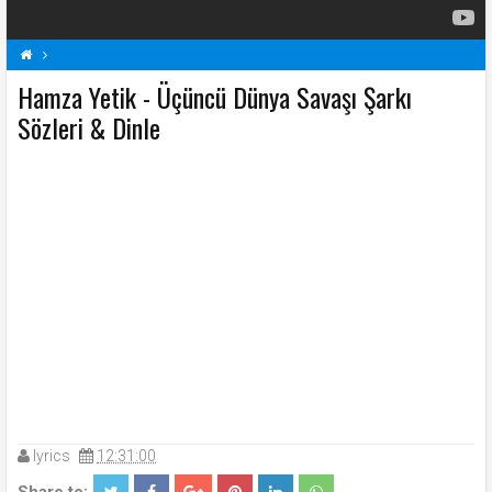
Hamza Yetik - Üçüncü Dünya Savaşı Şarkı
H
Hamza Yetik Şarkı Sözleri
Şarkı Sözleri
Sözleri & Dinle
Üçüncü Dünya Savaşı Şarkı Sözleri
lyrics
12:31:00