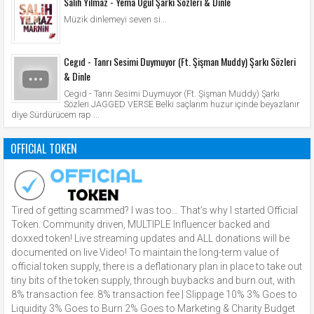
Salih Yılmaz - Yema Oğul Şarkı Sözleri & Dinle
Müzik dinlemeyi seven si...
Cegıd - Tanrı Sesimi Duymuyor (Ft. Şişman Muddy) Şarkı Sözleri
& Dinle
Cegıd - Tanrı Sesimi Duymuyor (Ft. Şişman Muddy) Şarkı
Sözleri JAGGED VERSE Belki saçlarım huzur içinde beyazlanır
diye Sürdürücem rap ...
OFFICIAL TOKEN
Tired of getting scammed? I was too… That’s why I started Official
Token. Community driven, MULTIPLE Influencer backed and
doxxed token! Live streaming updates and ALL donations will be
documented on live Video! To maintain the long-term value of
official token supply, there is a deflationary plan in place to take out
tiny bits of the token supply, through buybacks and burn out, with
8% transaction fee. 8% transaction fee | Slippage 10% 3% Goes to
Liquidity 3% Goes to Burn 2% Goes to Marketing & Charity Budget